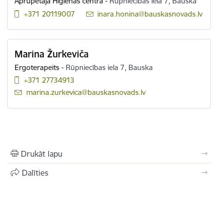
Aprūpētāja Higiēnas centrā
-
Rūpniecības iela 7, Bauska
+371 20119007
E-pasts:
inara.honina@bauskasnovads.lv
Marina Žurkeviča
Ergoterapeits
-
Rūpniecības iela 7, Bauska
+371 27734913
E-pasts:
marina.zurkevica@bauskasnovads.lv
Drukāt lapu
Dalīties