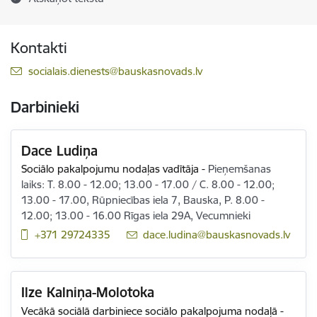
Kontakti
E-pasts:
socialais.dienests@bauskasnovads.lv
Darbinieki
Dace Ludiņa
Sociālo pakalpojumu nodaļas vadītāja
-
Pieņemšanas
laiks: T. 8.00 - 12.00; 13.00 - 17.00 / C. 8.00 - 12.00;
13.00 - 17.00, Rūpniecības iela 7, Bauska, P. 8.00 -
12.00; 13.00 - 16.00 Rīgas iela 29A, Vecumnieki
+371 29724335
E-pasts:
dace.ludina@bauskasnovads.lv
Ilze Kalniņa-Molotoka
Vecākā sociālā darbiniece sociālo pakalpojuma nodaļā
-