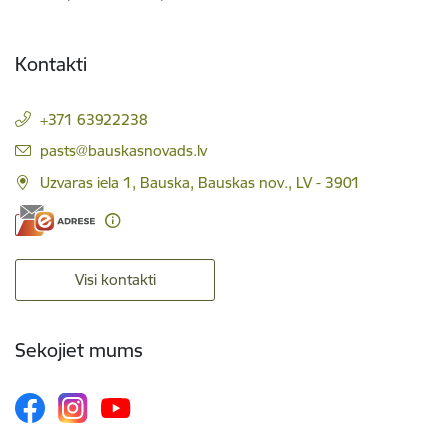
Kontakti
+371 63922238
E-pasts:
pasts@bauskasnovads.lv
Uzvaras iela 1, Bauska, Bauskas nov., LV - 3901
Visi kontakti
Sekojiet mums