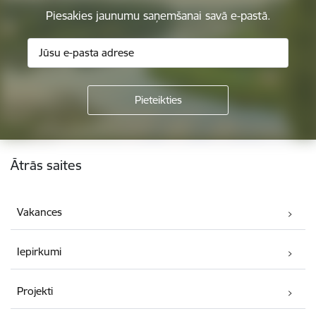
Piesakies jaunumu saņemšanai savā e-pastā.
Kājene
Ātrās saites
Vakances
Iepirkumi
Projekti