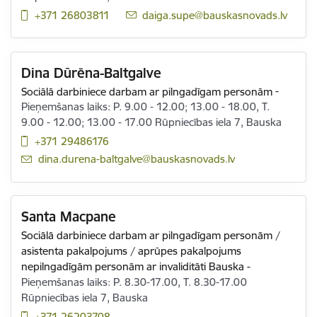
+371 26803811
E-pasts:
daiga.supe@bauskasnovads.lv
Dina Dūrēna-Baltgalve
Sociālā darbiniece darbam ar pilngadīgam personām
-
Pieņemšanas laiks: P. 9.00 - 12.00; 13.00 - 18.00, T.
9.00 - 12.00; 13.00 - 17.00 Rūpniecības iela 7, Bauska
+371 29486176
E-pasts:
dina.durena-baltgalve@bauskasnovads.lv
Santa Macpane
Sociālā darbiniece darbam ar pilngadīgam personām /
asistenta pakalpojums / aprūpes pakalpojums
nepilngadīgām personām ar invaliditāti Bauska
-
Pieņemšanas laiks: P. 8.30-17.00, T. 8.30-17.00
Rūpniecības iela 7, Bauska
+371 26203708