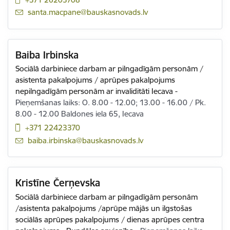
E-pasts:
santa.macpane@bauskasnovads.lv
Baiba Irbinska
Sociālā darbiniece darbam ar pilngadīgām personām /
asistenta pakalpojums / aprūpes pakalpojums
nepilngadīgām personām ar invaliditāti Iecava
-
Pieņemšanas laiks: O. 8.00 - 12.00; 13.00 - 16.00 / Pk.
8.00 - 12.00 Baldones iela 65, Iecava
+371 22423370
E-pasts:
baiba.irbinska@bauskasnovads.lv
Kristīne Čerņevska
Sociālā darbiniece darbam ar pilngadīgām personām
/asistenta pakalpojums /aprūpe mājās un ilgstošas
sociālās aprūpes pakalpojums / dienas aprūpes centra