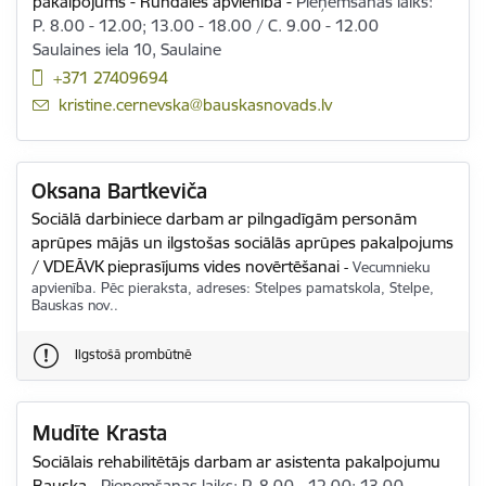
pakalpojums - Rundāles apvienība
-
Pieņemšanas laiks:
P. 8.00 - 12.00; 13.00 - 18.00 / C. 9.00 - 12.00
Saulaines iela 10, Saulaine
+371 27409694
E-pasts:
kristine.cernevska@bauskasnovads.lv
Oksana Bartkeviča
Sociālā darbiniece darbam ar pilngadīgām personām
aprūpes mājās un ilgstošas sociālās aprūpes pakalpojums
/ VDEĀVK pieprasījums vides novērtēšanai
-
Vecumnieku
apvienība. Pēc pieraksta, adreses: Stelpes pamatskola, Stelpe,
Bauskas nov..
Ilgstošā prombūtnē
Mudīte Krasta
Sociālais rehabilitētājs darbam ar asistenta pakalpojumu
Bauska
-
Pieņemšanas laiks: P. 8.00 - 12.00; 13.00 -