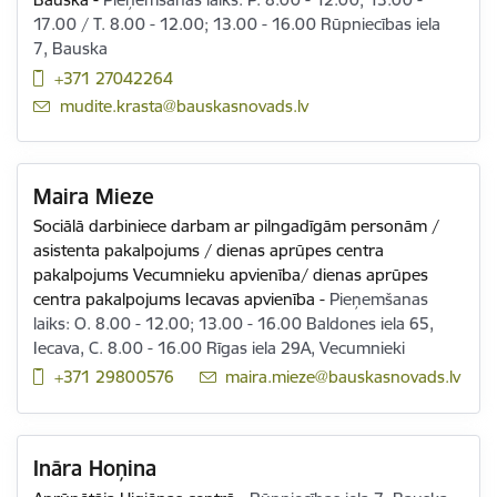
17.00 / T. 8.00 - 12.00; 13.00 - 16.00 Rūpniecības iela
7, Bauska
+371 27042264
E-pasts:
mudite.krasta@bauskasnovads.lv
Maira Mieze
Sociālā darbiniece darbam ar pilngadīgām personām /
asistenta pakalpojums / dienas aprūpes centra
pakalpojums Vecumnieku apvienība/ dienas aprūpes
centra pakalpojums Iecavas apvienība
-
Pieņemšanas
laiks: O. 8.00 - 12.00; 13.00 - 16.00 Baldones iela 65,
Iecava, C. 8.00 - 16.00 Rīgas iela 29A, Vecumnieki
+371 29800576
E-pasts:
maira.mieze@bauskasnovads.lv
Ināra Hoņina