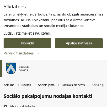
Pāriet uz lapas saturu
Sīkdatnes
Spied
lai meklētu
Enter
Lai šī tīmekļvietne darbotos, tā izmanto obligāti nepieciešamās
sīkdatnes. Ar Jūsu piekrišanu papildus šajā vietnē var tikt
izmantotas statistikas un sociālo mediju sīkdatnes.
Lūdzu, atzīmējiet savu izvēli:
Noraidīt
Apstiprināt visas
Pārvaldīt sīkdatnes
Sākums
Novads
Sociālā joma
Sociālais dienests
Sociālo pak
Sociālo pakalpojumu nodaļas kontakti
Atskaņot tekstu