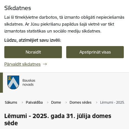
Pāriet uz lapas saturu
Sīkdatnes
Spied
lai meklētu
Enter
Lai šī tīmekļvietne darbotos, tā izmanto obligāti nepieciešamās
sīkdatnes. Ar Jūsu piekrišanu papildus šajā vietnē var tikt
izmantotas statistikas un sociālo mediju sīkdatnes.
Lūdzu, atzīmējiet savu izvēli:
Noraidīt
Apstiprināt visas
Pārvaldīt sīkdatnes
Sākums
Pašvaldība
Dome
Domes sēdes
Lēmumi - 2025. ga
Lēmumi - 2025. gada 31. jūlija domes
sēde