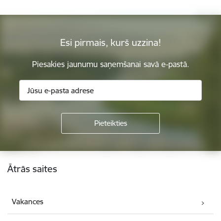
Esi pirmais, kurš uzzina!
Piesakies jaunumu saņemšanai savā e-pastā.
Kājene
Ātrās saites
Vakances