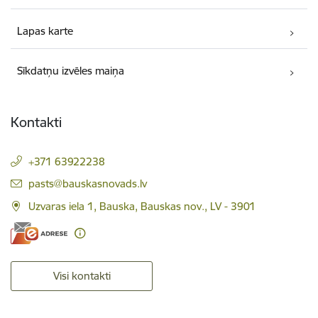
Lapas karte
Sīkdatņu izvēles maiņa
Kontakti
+371 63922238
E-pasts:
pasts@bauskasnovads.lv
Uzvaras iela 1, Bauska, Bauskas nov., LV - 3901
Visi kontakti