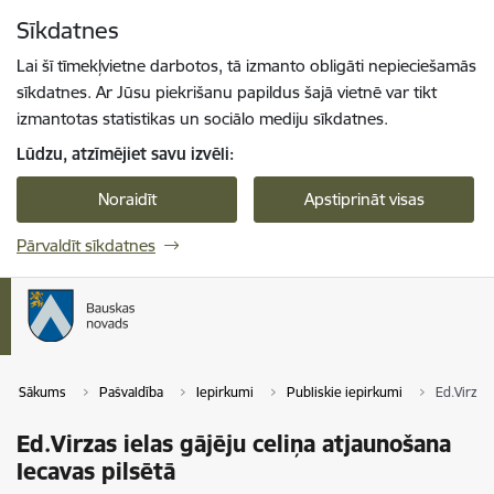
Pāriet uz lapas saturu
Sīkdatnes
Spied
lai meklētu
Enter
Lai šī tīmekļvietne darbotos, tā izmanto obligāti nepieciešamās
sīkdatnes. Ar Jūsu piekrišanu papildus šajā vietnē var tikt
izmantotas statistikas un sociālo mediju sīkdatnes.
Lūdzu, atzīmējiet savu izvēli:
Noraidīt
Apstiprināt visas
Pārvaldīt sīkdatnes
Sākums
Pašvaldība
Iepirkumi
Publiskie iepirkumi
Ed.Virzas 
Ed.Virzas ielas gājēju celiņa atjaunošana
Iecavas pilsētā