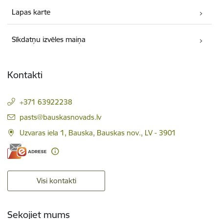
Lapas karte
Sīkdatņu izvēles maiņa
Kontakti
+371 63922238
E-pasts:
pasts@bauskasnovads.lv
Uzvaras iela 1, Bauska, Bauskas nov., LV - 3901
Visi kontakti
Sekojiet mums