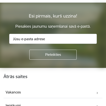
Esi pirmais, kurš uzzina!
Piesakies jaunumu saņemšanai savā e-pastā.
Kājene
Ātrās saites
Vakances
Iepirkumi