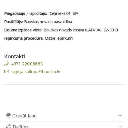
Piegādātājs / izpildītājs:
'Ceļinieks 01' SIA
Pasūtītājs
Bauskas novada pašvaldība
Līguma izpildes vieta
Bauskas novads Iecava (LATVIJA), LV-3913
Iepirkuma procedūra
Mazie iepirkumi
Kontakti
+371 22006683
E-pasts:
signija.saltupa@bauska.lv
Drukāt lapu
Dalīties