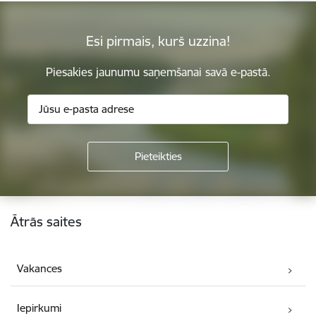
Esi pirmais, kurš uzzina!
Piesakies jaunumu saņemšanai savā e-pastā.
Kājene
Ātrās saites
Vakances
Iepirkumi