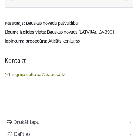
Pasūtītājs
Bauskas novada pašvaldība
Līguma izpildes vieta
Bauskas novads (LATVIJA), LV-3901
Iepirkuma procedūra
Atklāts konkurss
Kontakti
E-pasts:
signija.saltupa@bauska.lv
Drukāt lapu
Dalīties