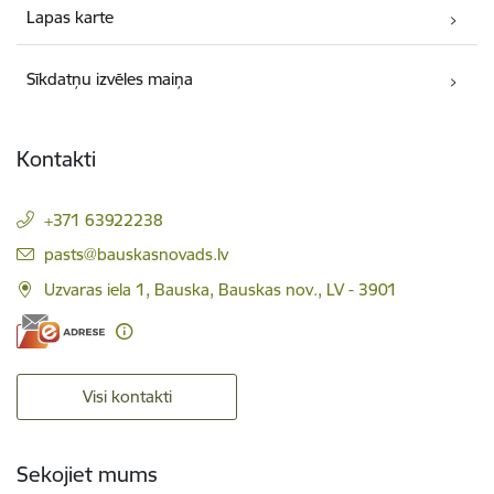
Lapas karte
Sīkdatņu izvēles maiņa
Kontakti
+371 63922238
E-pasts:
pasts@bauskasnovads.lv
Uzvaras iela 1, Bauska, Bauskas nov., LV - 3901
Visi kontakti
Sekojiet mums