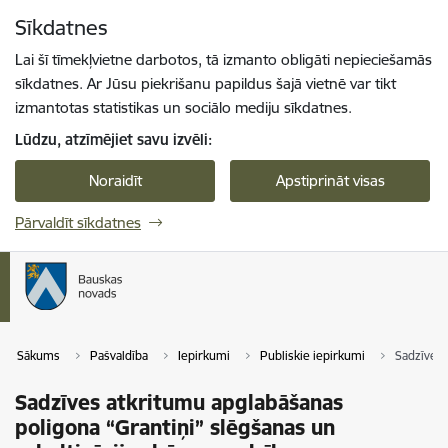
Pāriet uz lapas saturu
Sīkdatnes
Spied
lai meklētu
Enter
Lai šī tīmekļvietne darbotos, tā izmanto obligāti nepieciešamās
sīkdatnes. Ar Jūsu piekrišanu papildus šajā vietnē var tikt
izmantotas statistikas un sociālo mediju sīkdatnes.
Lūdzu, atzīmējiet savu izvēli:
Noraidīt
Apstiprināt visas
Pārvaldīt sīkdatnes
Sākums
Pašvaldība
Iepirkumi
Publiskie iepirkumi
Sadzīves 
Sadzīves atkritumu apglabāšanas
poligona “Grantiņi” slēgšanas un