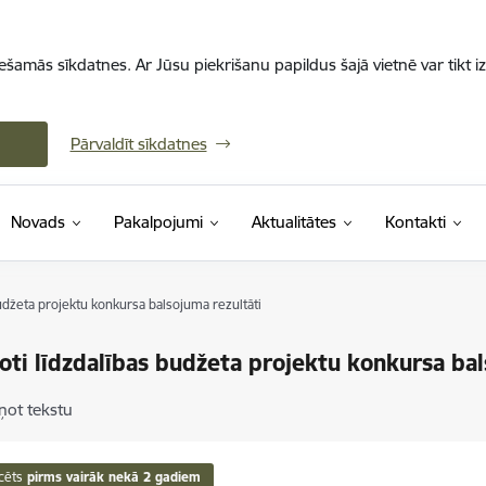
iešamās sīkdatnes. Ar Jūsu piekrišanu papildus šajā vietnē var tikt i
Pārvaldīt sīkdatnes
Novads
Pakalpojumi
Aktualitātes
Kontakti
udžeta projektu konkursa balsojuma rezultāti
ti līdzdalības budžeta projektu konkursa bal
ņot tekstu
cēts
pirms vairāk nekā 2 gadiem