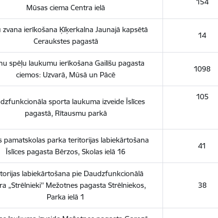
154
Mūsas ciema Centra ielā
 zvana ierīkošana Ķīķerkalna Jaunajā kapsētā
14
Ceraukstes pagastā
nu spēļu laukumu ierīkošana Gailīšu pagasta
1098
ciemos: Uzvarā, Mūsā un Pācē
105
dzfunkcionāla sporta laukuma izveide Īslīces
pagastā, Rītausmu parkā
es pamatskolas parka teritorijas labiekārtošana
41
Īslīces pagasta Bērzos, Skolas ielā 16
itorijas labiekārtošana pie Daudzfunkcionālā
ra „Strēlnieki'' Mežotnes pagasta Strēlniekos,
38
Parka ielā 1