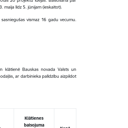
otas 20 projektu idejas. Balsošana par
 maija līdz 5. jūnijam (ieskaitot).
s sasniegušas vismaz 16 gadu vecumu.
 un klātienē Bauskas novada Valsts un
daļās, ar darbinieka palīdzību aizpildot
Klātienes
balsojuma