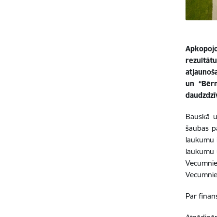
Apkopoj
rezultāt
atjaunoš
un “Bēr
daudzdzī
Bauskā un
šaubas pa
laukumu i
laukumu 
Vecumniek
Vecumnie
Par finan