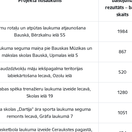
Projekta nosaukums
balsojum
rezultāts – b
skaits
rnu rotaļu un atpūtas laukuma atjaunošana
1984
Bauskā, Bērzkalnu ielā 55
aukuma seguma maiņa pie Bauskas Mūzikas un
867
mākslas skolas Bauskā, Upmalas ielā 5
audzdzīvokļu māju iekšpagalma teritorijas
520
labiekārtošana Iecavā, Ozolu ielā
abas spēka trenažieru laukuma izveide Iecavā,
1280
Skolas ielā 19
a skolas „Dartija” āra sporta laukuma seguma
1051
remonts Iecavā, Grāfa laukumā 7
sketbola laukuma izveide Ceraukstes pagastā,