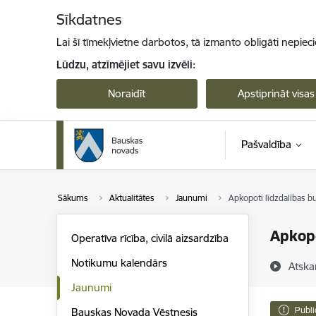
Pāriet uz lapas saturu
Sīkdatnes
Lai šī tīmekļvietne darbotos, tā izmanto obligāti nepiec
Lūdzu, atzīmējiet savu izvēli:
Noraidīt
Apstiprināt visas
Pašvaldība
Sākums
Aktualitātes
Jaunumi
Apkopoti līdzdalības b
Apkopo
Operatīva rīcība, civilā aizsardzība
Notikumu kalendārs
Atska
Jaunumi
Publi
Bauskas Novada Vēstnesis