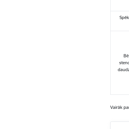
Spēk
Bē
sten
daudz
Vairāk pa