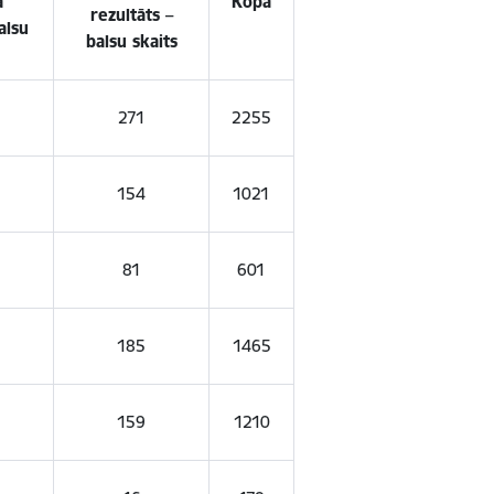
a
Kopā
rezultāts –
alsu
balsu skaits
271
2255
154
1021
81
601
185
1465
159
1210