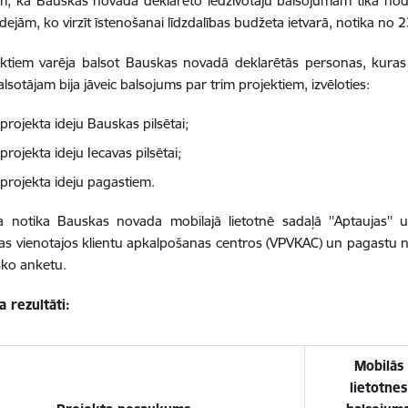
m, ka Bauskas novadā deklarēto iedzīvotāju balsojumam tika nod
dejām, ko virzīt īstenošanai līdzdalības budžeta ietvarā, notika no 23.
ektiem varēja balsot Bauskas novadā deklarētās personas, kura
lsotājam bija jāveic balsojums par trim projektiem, izvēloties:
projekta ideju Bauskas pilsētai;
projekta ideju Iecavas pilsētai;
 projekta ideju pagastiem.
a notika Bauskas novada mobilajā lietotnē sadaļā ''Aptaujas''
as vienotajos klientu apkalpošanas centros (VPVKAC) un pagastu no
sko anketu.
a rezultāti:
Mobilās
lietotnes