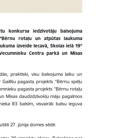
tu konkursa iedzīvotāju balsojuma
– “Bērnu rotaļu un atpūtas laukuma
ukuma izveide Iecavā, Skolas ielā 19”
 Vecumnieku Centra parkā un Misas
dās, praktiski, visu balsojuma laiku un
r Gailīšu pagasta projekts “Bērnu spēļu
umnieku pagasta projekts “Bērnu rotaļu
un Misas daudzdzīvokļu māju pagalmos
nieka 83 balsīm, visvairāk balsu ieguva
tāti 27. jūnija domes sēdē.