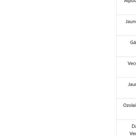
Atpūt
Jaun
Gā
Vecs
Jau
Ozola
D
Ve