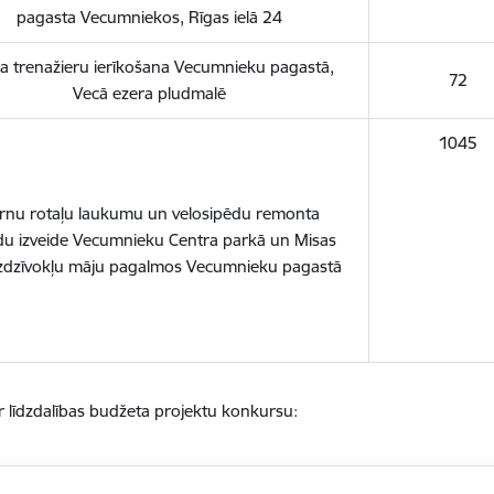
pagasta Vecumniekos, Rīgas ielā 24
a trenažieru ierīkošana Vecumnieku pagastā,
72
Vecā ezera pludmalē
1045
rnu rotaļu laukumu un velosipēdu remonta
du izveide Vecumnieku Centra parkā un Misas
dzīvokļu māju pagalmos Vecumnieku pagastā
r līdzdalības budžeta projektu konkursu: