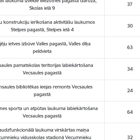
as laukuma izveide Mežotnes pagasta Garozā,
37
Skolas ielā 9
u konstrukciju ierīkošana aktivitāšu laukumos
30
Stelpes pagastā, Stelpes ielā 4
jēju ietves izbūve Valles pagastā, Valles dīķa
63
peldvieta
aules pamatskolas teritorijas labiekārtošana
34
Vecsaules pagastā
nsaules bibliotēkas ieejas remonts Vecsaules
24
pagastā
ines sporta un atpūtas laukuma labiekārtošana
64
Vecsaules pagastā
audzfunkcionālā laukuma virskārtas maiņa
cumnieku vidusskolas stadionā Vecumnieku
32