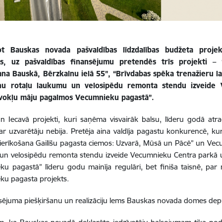
ot Bauskas novada pašvaldības līdzdalības budžeta projek
us, uz pašvaldības finansējumu pretendēs trīs projekti 
ana Bauskā, Bērzkalnu ielā 55”, “Brīvdabas spēka trenažieru la
nu rotaļu laukumu un velosipēdu remonta stendu izveide
vokļu māju pagalmos Vecumnieku pagastā”.
 Iecavā projekti, kuri saņēma visvairāk balsu, līderu godā atra
r uzvarētāju nebija. Pretēja aina valdīja pagastu konkurencē, ku
erīkošana Gailīšu pagasta ciemos: Uzvarā, Mūsā un Pācē” un Vec
un velosipēdu remonta stendu izveide Vecumnieku Centra parkā 
u pagastā” līderu godu mainīja regulāri, bet finiša taisnē, par 
ku pagasta projekts.
sējuma piešķiršanu un realizāciju lems Bauskas novada domes depu