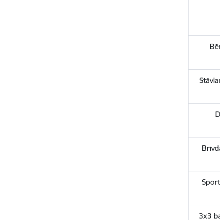
Bē
Stāvl
D
Brīvd
Sport
3x3 ba