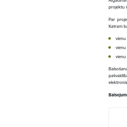
Atgādinā
projektu i
Par proj
Katram ba
vienu 
vienu 
vienu
Balsošan
pašvaldīb
elektroni
Balsojum