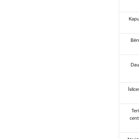
Kapu
Bēr
Dau
Īslīc
Ter
cent