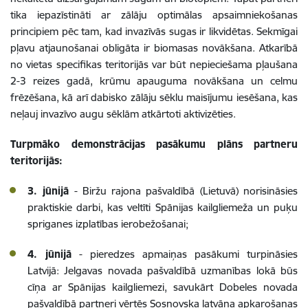
tika iepazīstināti ar zālāju optimālas apsaimniekošanas
principiem pēc tam, kad invazīvās sugas ir likvidētas. Sekmīgai
pļavu atjaunošanai obligāta ir biomasas novākšana. Atkarībā
no vietas specifikas teritorijās var būt nepieciešama pļaušana
2-3 reizes gadā, krūmu apauguma novākšana un celmu
frēzēšana, kā arī dabisko zālāju sēklu maisījumu iesēšana, kas
neļauj invazīvo augu sēklām atkārtoti aktivizēties.
Turpmāko demonstrācijas pasākumu plāns partneru
teritorijās:
3. jūnijā
- Biržu rajona pašvaldībā (Lietuvā) norisināsies
praktiskie darbi, kas veltīti Spānijas kailgliemeža un puķu
spriganes izplatības ierobežošanai;
4. jūnijā
- pieredzes apmaiņas pasākumi turpināsies
Latvijā: Jelgavas novada pašvaldībā uzmanības lokā būs
cīņa ar Spānijas kailgliemezi, savukārt Dobeles novada
pašvaldībā partneri vērtēs Sosnovska latvāņa apkarošanas