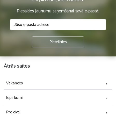
Piesakies jaunumu saņemšanai savā e-pastā.
Kājene
Ātrās saites
Vakances
Iepirkumi
Projekti