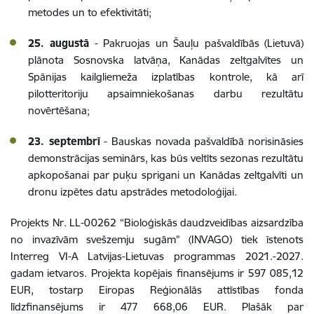
metodes un to efektivitāti;
25. augustā
- Pakruojas un Šauļu pašvaldībās (Lietuvā)
plānota Sosnovska latvāņa, Kanādas zeltgalvītes un
Spānijas kailgliemeža izplatības kontrole, kā arī
pilotteritoriju apsaimniekošanas darbu rezultātu
novērtēšana;
23. septembrī
- Bauskas novada pašvaldībā norisināsies
demonstrācijas seminārs, kas būs veltīts sezonas rezultātu
apkopošanai par puķu sprigani un Kanādas zeltgalvīti un
dronu izpētes datu apstrādes metodoloģijai.
Projekts Nr. LL-00262 “Bioloģiskās daudzveidības aizsardzība
no invazīvām svešzemju sugām” (INVAGO) tiek īstenots
Interreg VI-A Latvijas-Lietuvas programmas 2021.-2027.
gadam ietvaros. Projekta kopējais finansējums ir 597 085,12
EUR, tostarp Eiropas Reģionālās attīstības fonda
līdzfinansējums ir 477 668,06 EUR. Plašāk par