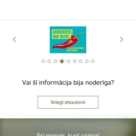
Vai šī informācija bija noderīga?
Sniegt atsauksmi
Esi pirmais, kurš uzzina!