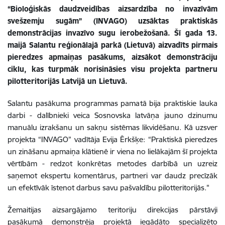
“Bioloģiskās daudzveidības aizsardzība no invazīvām
svešzemju sugām” (INVAGO) uzsāktas praktiskās
demonstrācijas invazīvo sugu ierobežošanā. Šī gada 13.
maijā Salantu reģionālajā parkā (Lietuvā) aizvadīts pirmais
pieredzes apmaiņas pasākums, aizsākot demonstrāciju
ciklu, kas turpmāk norisināsies visu projekta partneru
pilotteritorijās Latvijā un Lietuvā.
Salantu pasākuma programmas pamatā bija praktiskie lauka
darbi - dalībnieki veica Sosnovska latvāņa jauno dzinumu
manuālu izrakšanu un sakņu sistēmas likvidēšanu. Kā uzsver
projekta “INVAGO” vadītāja Evija Ērkšķe: “Praktiskā pieredzes
un zināšanu apmaiņa klātienē ir viena no lielākajām šī projekta
vērtībām - redzot konkrētas metodes darbībā un uzreiz
saņemot ekspertu komentārus, partneri var daudz precīzāk
un efektīvāk īstenot darbus savu pašvaldību pilotteritorijās."
Žemaitijas aizsargājamo teritoriju direkcijas pārstāvji
pasākumā demonstrēja projektā iegādāto specializēto