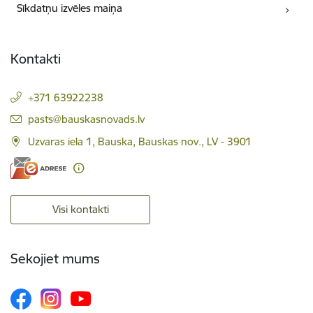
Sīkdatņu izvēles maiņa
Kontakti
+371 63922238
E-pasts:
pasts@bauskasnovads.lv
Uzvaras iela 1, Bauska, Bauskas nov., LV - 3901
Visi kontakti
Sekojiet mums