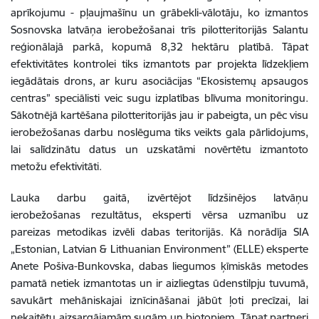
aprīkojumu - pļaujmašīnu un grābekli-vālotāju, ko izmantos
Sosnovska latvāņa ierobežošanai trīs pilotteritorijās Salantu
reģionālajā parkā, kopumā 8,32 hektāru platībā. Tāpat
efektivitātes kontrolei tiks izmantots par projekta līdzekļiem
iegādātais drons, ar kuru asociācijas “Ekosistemų apsaugos
centras” speciālisti veic sugu izplatības blīvuma monitoringu.
Sākotnējā kartēšana pilotteritorijās jau ir pabeigta, un pēc visu
ierobežošanas darbu noslēguma tiks veikts gala pārlidojums,
lai salīdzinātu datus un uzskatāmi novērtētu izmantoto
metožu efektivitāti.
Lauka darbu gaitā, izvērtējot līdzšinējos latvāņu
ierobežošanas rezultātus, eksperti vērsa uzmanību uz
pareizas metodikas izvēli dabas teritorijās. Kā norādīja SIA
„Estonian, Latvian & Lithuanian Environment” (ELLE) eksperte
Anete Pošiva-Bunkovska, dabas liegumos ķīmiskās metodes
pamatā netiek izmantotas un ir aizliegtas ūdenstilpju tuvumā,
savukārt mehāniskajai iznīcināšanai jābūt ļoti precīzai, lai
nekaitētu aizsargājamām sugām un biotopiem. Tāpat partneri