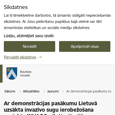
Pāriet uz lapas saturu
Sīkdatnes
Spied
lai meklētu
Enter
Lai šī tīmekļvietne darbotos, tā izmanto obligāti nepieciešamās
sīkdatnes. Ar Jūsu piekrišanu papildus šajā vietnē var tikt
izmantotas statistikas un sociālo mediju sīkdatnes.
Lūdzu, atzīmējiet savu izvēli:
Noraidīt
Apstiprināt visas
Pārvaldīt sīkdatnes
Sākums
Aktualitātes
Jaunumi
Ar demonstrācijas pasākumu Lietuv
Ar demonstrācijas pasākumu Lietuvā
uzsākta invazīvo sugu ierobežošana