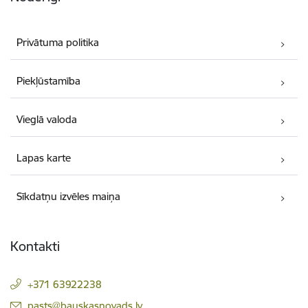
Privātuma politika
Piekļūstamība
Vieglā valoda
Lapas karte
Sīkdatņu izvēles maiņa
Kontakti
+371 63922238
E-pasts:
pasts@bauskasnovads.lv