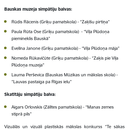
Bauskas muzeja simpātiju balvas:
Rūdis Rācenis (Griķu pamatskola) - “Zaķīšu pirtiņa”
Paula Rūta Ose (Griķu pamatskola) - “Viļa Plūdoņa
piemineklis Bauskā”
Evelīna Janone (Griķu pamatskola) - “Viļa Plūdoņa māja”
Nomeda Rūkavičūte (Griķu pamatskola) - “Zaķis pie Viļa
Plūdoņa muzeja”
Lauma Perševica (Bauskas Mūzikas un mākslas skola) -
“Lauvas pastaiga pa Rīgas ielu”
Skatītāju simpātiju balva:
Aigars Orlovskis (Zālītes pamatskola) - “Manas zemes
stiprā pils”
Vizuālās un vizuāli plastiskās mākslas konkurss “Te sākas