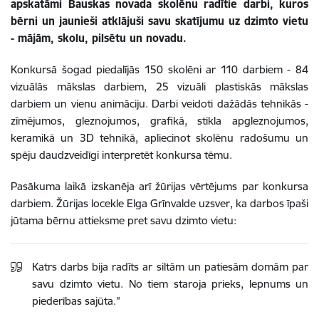
apskatāmi Bauskas novada skolēnu radītie darbi, kuros
bērni un jaunieši atklājuši savu skatījumu uz dzimto vietu
- mājām, skolu, pilsētu un novadu.
Konkursā šogad piedalījās 150 skolēni ar 110 darbiem - 84
vizuālās mākslas darbiem, 25 vizuāli plastiskās mākslas
darbiem un vienu animāciju. Darbi veidoti dažādās tehnikās -
zīmējumos, gleznojumos, grafikā, stikla apgleznojumos,
keramikā un 3D tehnikā, apliecinot skolēnu radošumu un
spēju daudzveidīgi interpretēt konkursa tēmu.
Pasākuma laikā izskanēja arī žūrijas vērtējums par konkursa
darbiem. Žūrijas locekle Elga Grīnvalde uzsver, ka darbos īpaši
jūtama bērnu attieksme pret savu dzimto vietu:
Katrs darbs bija radīts ar siltām un patiesām domām par
savu dzimto vietu. No tiem staroja prieks, lepnums un
piederības sajūta.”