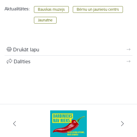
Aktualitātes:
Bauskas muzejs
Bērnu un jauniešu centrs
Jaunatne
Drukāt lapu
Dalīties