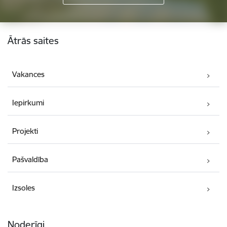
Kājene
Ātrās saites
Vakances
Iepirkumi
Projekti
Pašvaldība
Izsoles
Noderīgi