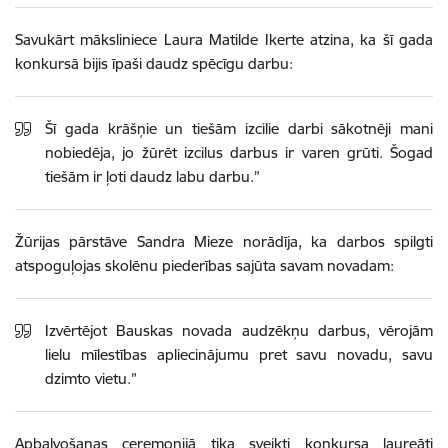
Savukārt māksliniece Laura Matilde Ikerte atzina, ka šī gada
konkursā bijis īpaši daudz spēcīgu darbu:
Šī gada krāšņie un tiešām izcilie darbi sākotnēji mani
nobiedēja, jo žūrēt izcilus darbus ir varen grūti. Šogad
tiešām ir ļoti daudz labu darbu.”
Žūrijas pārstāve Sandra Mieze norādīja, ka darbos spilgti
atspoguļojas skolēnu piederības sajūta savam novadam:
Izvērtējot Bauskas novada audzēkņu darbus, vērojām
lielu mīlestības apliecinājumu pret savu novadu, savu
dzimto vietu.”
Apbalvošanas ceremonijā tika sveikti konkursa laureāti