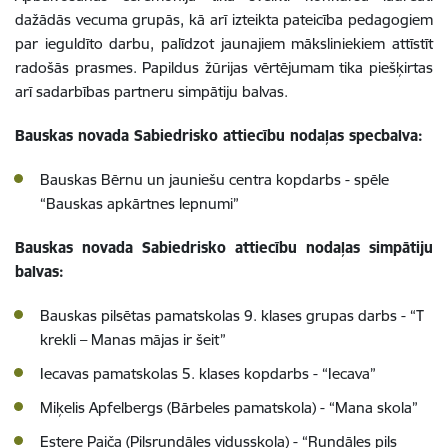
dažādās vecuma grupās, kā arī izteikta pateicība pedagogiem
par ieguldīto darbu, palīdzot jaunajiem māksliniekiem attīstīt
radošās prasmes. Papildus žūrijas vērtējumam tika piešķirtas
arī sadarbības partneru simpātiju balvas.
Bauskas novada Sabiedrisko attiecību nodaļas specbalva:
Bauskas Bērnu un jauniešu centra kopdarbs - spēle
“Bauskas apkārtnes lepnumi”
Bauskas novada Sabiedrisko attiecību nodaļas simpātiju
balvas:
Bauskas pilsētas pamatskolas 9. klases grupas darbs - “T
krekli – Manas mājas ir šeit”
Iecavas pamatskolas 5. klases kopdarbs - “Iecava”
Miķelis Apfelbergs (Bārbeles pamatskola) - “Mana skola”
Estere Paiča (Pilsrundāles vidusskola) - “Rundāles pils