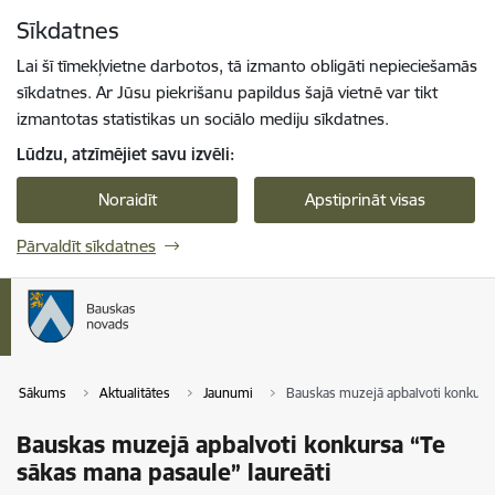
Pāriet uz lapas saturu
Sīkdatnes
Spied
lai meklētu
Enter
Lai šī tīmekļvietne darbotos, tā izmanto obligāti nepieciešamās
sīkdatnes. Ar Jūsu piekrišanu papildus šajā vietnē var tikt
izmantotas statistikas un sociālo mediju sīkdatnes.
Lūdzu, atzīmējiet savu izvēli:
Noraidīt
Apstiprināt visas
Pārvaldīt sīkdatnes
Sākums
Aktualitātes
Jaunumi
Bauskas muzejā apbalvoti konkursa
Bauskas muzejā apbalvoti konkursa “Te
sākas mana pasaule” laureāti