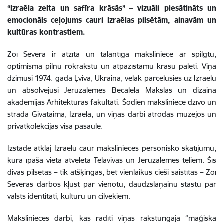
“Izraēla zelta un safīra krāsās”
–
vizuāli piesātināts un
emocionāls ceļojums cauri Izraēlas pilsētām, ainavām un
kultūras kontrastiem.
Zoī Severa ir atzīta un talantīga māksliniece ar spilgtu,
optimisma pilnu rokrakstu un atpazīstamu krāsu paleti. Viņa
dzimusi 1974. gadā Ļvivā, Ukrainā, vēlāk pārcēlusies uz Izraēlu
un absolvējusi Jeruzalemes Becalela Mākslas un dizaina
akadēmijas Arhitektūras fakultāti. Šodien māksliniece dzīvo un
strādā Givataimā, Izraēlā, un viņas darbi atrodas muzejos un
privātkolekcijās visā pasaulē.
Izstāde atklāj Izraēlu caur mākslinieces personisko skatījumu,
kurā īpaša vieta atvēlēta Telavivas un Jeruzalemes tēliem. Šīs
divas pilsētas – tik atšķirīgas, bet vienlaikus cieši saistītas – Zoī
Severas darbos kļūst par vienotu, daudzslāņainu stāstu par
valsts identitāti, kultūru un cilvēkiem.
Mākslinieces darbi, kas radīti viņas raksturīgajā “maģiskā