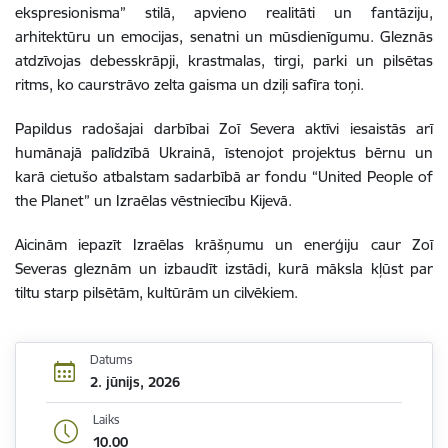
ekspresionisma” stilā, apvieno realitāti un fantāziju,
arhitektūru un emocijas, senatni un mūsdienīgumu. Gleznās
atdzīvojas debesskrāpji, krastmalas, tirgi, parki un pilsētas
ritms, ko caurstrāvo zelta gaisma un dziļi safīra toņi.
Papildus radošajai darbībai Zoī Severa aktīvi iesaistās arī
humānajā palīdzībā Ukrainā, īstenojot projektus bērnu un
karā cietušo atbalstam sadarbībā ar fondu “United People of
the Planet” un Izraēlas vēstniecību Kijevā.
Aicinām iepazīt Izraēlas krāšņumu un enerģiju caur Zoī
Severas gleznām un izbaudīt izstādi, kurā māksla kļūst par
tiltu starp pilsētām, kultūrām un cilvēkiem.
Datums
2. jūnijs, 2026
Laiks
10.00