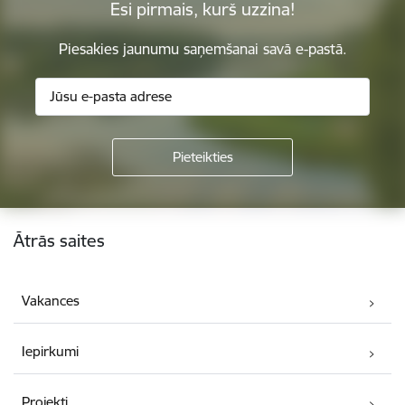
Esi pirmais, kurš uzzina!
Piesakies jaunumu saņemšanai savā e-pastā.
Kājene
Ātrās saites
Vakances
Iepirkumi
Projekti