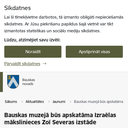
Pāriet uz lapas saturu
Sīkdatnes
Spied
lai meklētu
Enter
Lai šī tīmekļvietne darbotos, tā izmanto obligāti nepieciešamās
sīkdatnes. Ar Jūsu piekrišanu papildus šajā vietnē var tikt
izmantotas statistikas un sociālo mediju sīkdatnes.
Lūdzu, atzīmējiet savu izvēli:
Noraidīt
Apstiprināt visas
Pārvaldīt sīkdatnes
Sākums
Aktualitātes
Jaunumi
Bauskas muzejā būs apskatāma Izra
Bauskas muzejā būs apskatāma Izraēlas
mākslinieces Zoī Severas izstāde