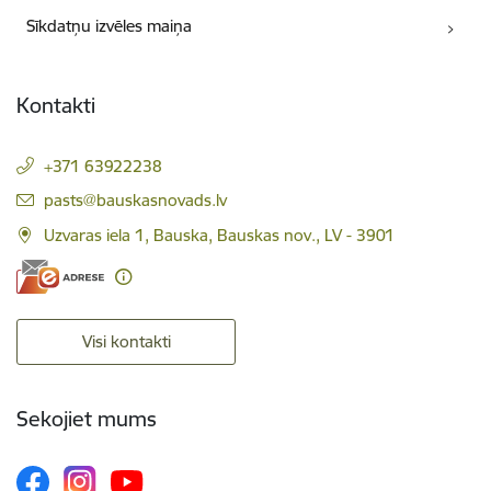
Sīkdatņu izvēles maiņa
Kontakti
+371 63922238
E-pasts:
pasts@bauskasnovads.lv
Uzvaras iela 1, Bauska, Bauskas nov., LV - 3901
Visi kontakti
Sekojiet mums