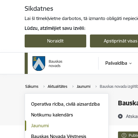
Pāriet uz lapas saturu
Sīkdatnes
Lai šī tīmekļvietne darbotos, tā izmanto obligāti nepiec
Lūdzu, atzīmējiet savu izvēli:
Noraidīt
Apstiprināt visas
Pašvaldība
Sākums
Aktualitātes
Jaunumi
Bauskas novada izglītī
Bauska
Operatīva rīcība, civilā aizsardzība
Notikumu kalendārs
Atska
Jaunumi
Publi
Bauskas Novada Vēstnesis