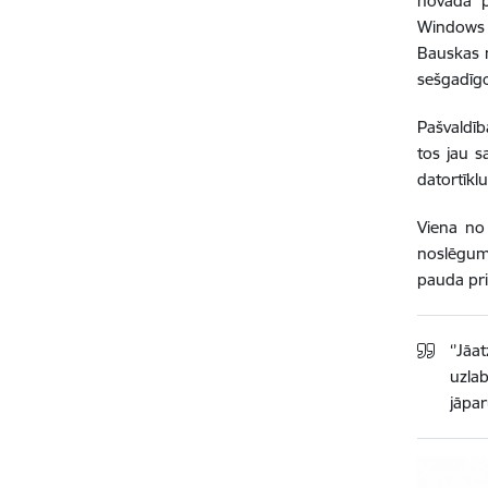
novada p
Windows 
Bauskas n
sešgadīgo
Pašvaldīb
tos jau s
datortīkl
Viena no 
noslēguma
pauda pri
‘’Jāa
uzlab
jāpar