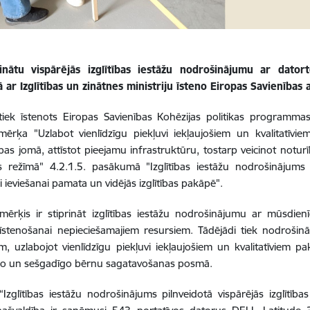
rinātu vispārējās izglītības iestāžu nodrošinājumu ar dato
 ar Izglītības un zinātnes ministriju īsteno Eiropas Savienības 
 tiek īstenots Eiropas Savienības Kohēzijas politikas programm
mērķa "Uzlabot vienlīdzīgu piekļuvi iekļaujošiem un kvalitatīvi
ības jomā, attīstot pieejamu infrastruktūru, tostarp veicinot notur
es režīmā" 4.2.1.5. pasākumā "Izglītības iestāžu nodrošinājums p
ai ieviešanai pamata un vidējās izglītības pakāpē".
mērķis ir stiprināt izglītības iestāžu nodrošinājumu ar mūsdien
s īstenošanai nepieciešamajiem resursiem. Tādējādi tiek nodrošinā
m, uzlabojot vienlīdzīgu piekļuvi iekļaujošiem un kvalitatīviem pa
go un sešgadīgo bērnu sagatavošanas posmā.
“Izglītības iestāžu nodrošinājums pilnveidotā vispārējās izglītības