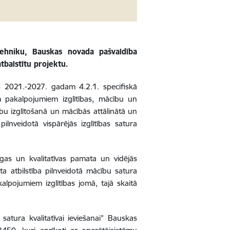
rtehniku, Bauskas novada pašvaldība
atbalstītu projektu.
as 2021.-2027. gadam 4.2.1. specifiskā
em pakalpojumiem izglītības, mācību un
ību izglītošanā un mācībās attālinātā un
ilnveidotā vispārējās izglītības satura
īgas un kvalitatīvas pamata un vidējās
ta atbilstība pilnveidotā mācību satura
kalpojumiem izglītības jomā, tajā skaitā
 satura kvalitatīvai ieviešanai”
Bauskas