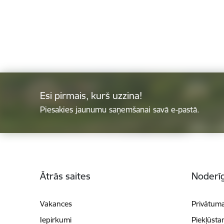
Esi pirmais, kurš uzzina!
Piesakies jaunumu saņemšanai savā e-pastā.
Kājene
Ātrās saites
Noderīg
Vakances
Privātuma
Iepirkumi
Piekļūsta