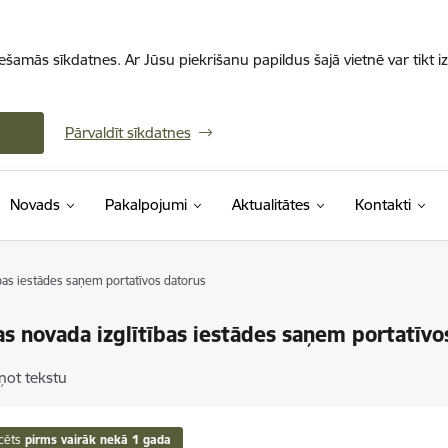
iešamās sīkdatnes. Ar Jūsu piekrišanu papildus šajā vietnē var tikt i
Pārvaldīt sīkdatnes
Novads
Pakalpojumi
Aktualitātes
Kontakti
bas iestādes saņem portatīvos datorus
s novada izglītības iestādes saņem portatīvo
ņot tekstu
cēts
pirms vairāk nekā 1 gada