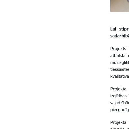
Lai stip
sadarbībā
Projekts
atbalsta 
mūžizglīt
tiešsaist
kvalitatīv
Projekta 
izglītība
vajadzībā
piecgadī
Projektā 