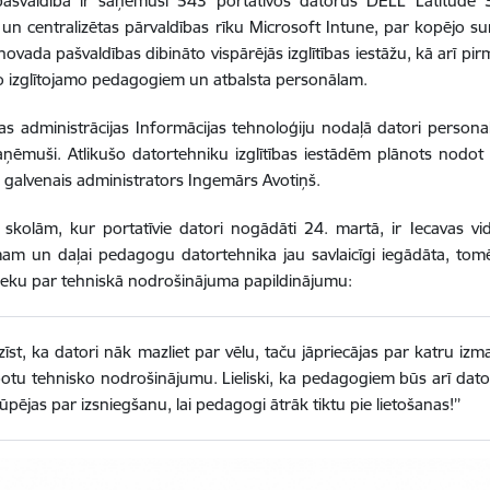
ašvaldība ir saņēmusi 543 portatīvos datorus DELL Latitude 34
un centralizētas pārvaldības rīku Microsoft Intune, par kopējo
ovada pašvaldības dibināto vispārējās izglītības iestāžu, kā arī pir
 izglītojamo pedagogiem un atbalsta personālam.
as administrācijas Informācijas tehnoloģiju nodaļā datori persona
aņēmuši. Atlikušo datortehniku izglītības iestādēm plānots nodot 
u galvenais administrators Ingemārs Avotiņš.
skolām, kur portatīvie datori nogādāti 24. martā, ir Iecavas v
m un daļai pedagogu datortehnika jau savlaicīgi iegādāta, tomēr
eku par tehniskā nodrošinājuma papildinājumu:
tzīst, ka datori nāk mazliet par vēlu, taču jāpriecājas par katru izm
otu tehnisko nodrošinājumu. Lieliski, ka pedagogiem būs arī datori
ūpējas par izsniegšanu, lai pedagogi ātrāk tiktu pie lietošanas!’’