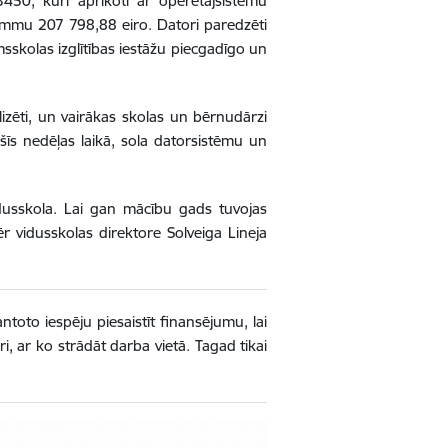
50, kuri aprīkoti ar operētājsistēmu
 summu
207 798,88 eiro. Datori paredzēti
msskolas izglītības iestāžu piecgadīgo un
lizēti, un vairākas skolas un bērnudārzi
šīs nedēļas laikā, sola datorsistēmu un
idusskola. Lai gan mācību gads tuvojas
 vidusskolas direktore Solveiga Lineja
antoto iespēju piesaistīt finansējumu, lai
, ar ko strādāt darba vietā. Tagad tikai