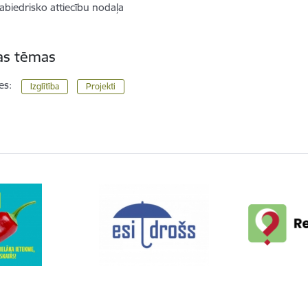
abiedrisko attiecību nodaļa
tas tēmas
es:
Izglītība
Projekti