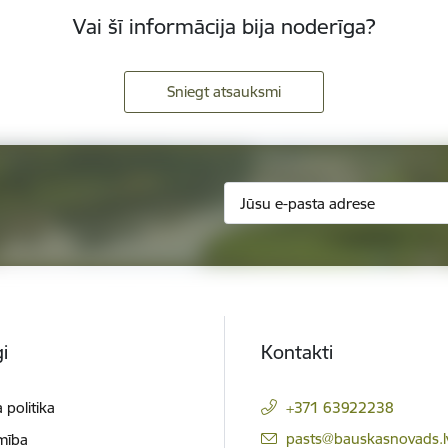
Vai šī informācija bija noderīga?
Sniegt atsauksmi
i
Kontakti
 politika
+371 63922238
E-pasts:
pasts@bauskasnovads.l
mība