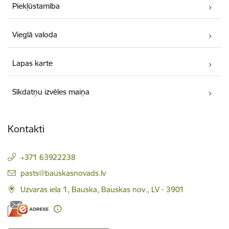
Piekļūstamība
Vieglā valoda
Lapas karte
Sīkdatņu izvēles maiņa
Kontakti
+371 63922238
E-pasts:
pasts@bauskasnovads.lv
Uzvaras iela 1, Bauska, Bauskas nov., LV - 3901