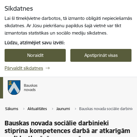
Pāriet uz lapas saturu
Sīkdatnes
Spied
lai meklētu
Enter
Lai šī tīmekļvietne darbotos, tā izmanto obligāti nepieciešamās
sīkdatnes. Ar Jūsu piekrišanu papildus šajā vietnē var tikt
izmantotas statistikas un sociālo mediju sīkdatnes.
Lūdzu, atzīmējiet savu izvēli:
Noraidīt
Apstiprināt visas
Pārvaldīt sīkdatnes
Sākums
Aktualitātes
Jaunumi
Bauskas novada sociālie darbiniek
Bauskas novada sociālie darbinieki
stiprina kompetences darbā ar atkarīgām