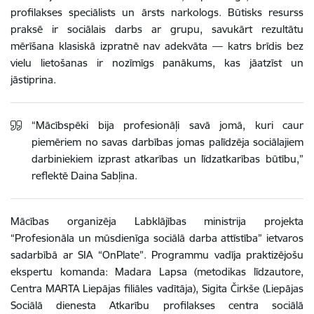
profilakses speciālists un ārsts narkologs. Būtisks resurss
praksē ir sociālais darbs ar grupu, savukārt rezultātu
mērīšana klasiskā izpratnē nav adekvāta — katrs brīdis bez
vielu lietošanas ir nozīmīgs panākums, kas jāatzīst un
jāstiprina.
“Mācībspēki bija profesionāļi savā jomā, kuri caur
piemēriem no savas darbības jomas palīdzēja sociālajiem
darbiniekiem izprast atkarības un līdzatkarības būtību,”
reflektē Daina Sabļina.
Mācības organizēja Labklājības ministrija projekta
“Profesionāla un mūsdienīga sociālā darba attīstība” ietvaros
sadarbībā ar SIA “OnPlate”. Programmu vadīja praktizējošu
ekspertu komanda: Madara Lapsa (metodikas līdzautore,
Centra MARTA Liepājas filiāles vadītāja), Sigita Čirkše (Liepājas
Sociālā dienesta Atkarību profilakses centra sociālā