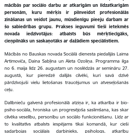
mācībās par sociālo darbu ar atkarīgām un līdzatkarīgām
personām, kuru mērķis ir pilnveidot profesionālās
zināšanas un veidot jaunu, mūsdienīgu pieeju darbam ar
šo sabiedrības grupu. Prakses ieguvumi tieši ietekmēs
novada iedzīvotājus: atbalsts būs mērķtiecīgāks,
cieņpilnāks un saskaņotāks ar dažādiem speciālistiem.
Mācībās no Bauskas novada Sociālā dienesta piedalījās Laima
Artimoviča, Daina Sabļina un Aleta Ozoliņa. Programma ilga
no 6. maija līdz 26. augustam un noslēdzās ar semināru 27.
augustā, kur pieredzē dalījās cilvēki, kuri savā dzīvē
pārdzīvojuši vielu lietošanas traucējumus un atveseļošanās
ceļu.
Dalībnieču galvenā profesionālā atziņa ir, ka atkarība ir bio-
psiho-sociāla, hroniska un progresējoša saslimšana, kas skar
cilvēka veselību, personību un sociālo funkcionēšanu. Līdz ar
to kvalitatīvs atbalsts iespējams tikai komandā, kur cieši
sadarbojas sociālais darbinieks, psihologs, atkarību