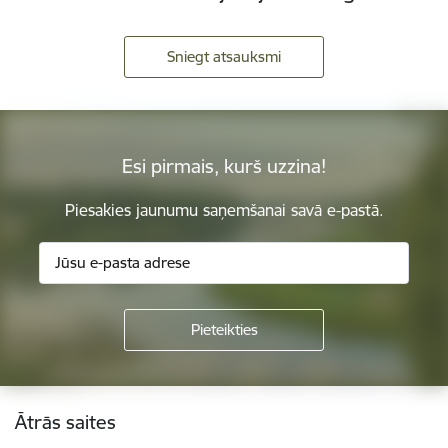
Sniegt atsauksmi
Esi pirmais, kurš uzzina!
Piesakies jaunumu saņemšanai savā e-pastā.
Kājene
Ātrās saites