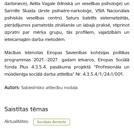
darbiniece), Aelita Vagale (klīniskā un veselības psiholoģe) un
Sarmīte Skaida (ārste psihiatre-narkoloģe, VSIA Nacionālais
psihiskās veselības centrs). Saturs balstīts sistematizētās,
pierādījumos pamatotās zināšanās un labajā praksē, stiprinot
izpratni par mērķa grupu, tās profiliem, vajadzībām un
ieteicamajām darba metodēm.
Mācības īstenotas Eiropas Savienības kohēzijas politikas
programmas 2021.–2027. gadam ietvaros, Eiropas Sociālā
fonda Plus 4.3.5.4. pasākuma projektā “Profesionāla un
mūsdienīga sociālā darba attīstība” Nr. 4.3.5.4/1/24/I/001.
Autors:
Sabiedrisko attiecību nodaļa
Saistītas tēmas
Aktualitātes:
Sociālais dienests