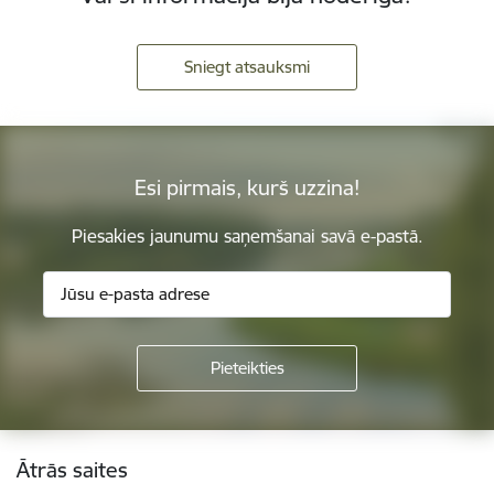
Sniegt atsauksmi
Esi pirmais, kurš uzzina!
Piesakies jaunumu saņemšanai savā e-pastā.
Kājene
Ātrās saites