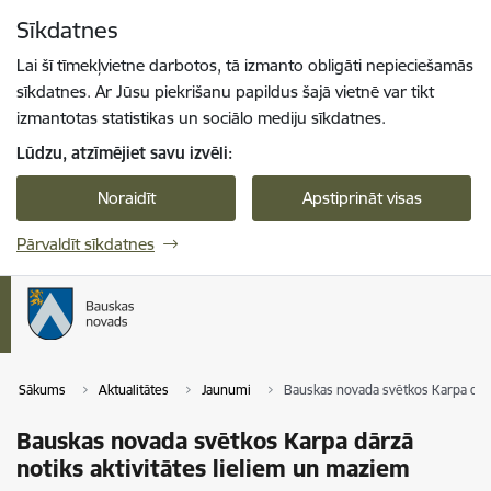
Pāriet uz lapas saturu
Sīkdatnes
Spied
lai meklētu
Enter
Lai šī tīmekļvietne darbotos, tā izmanto obligāti nepieciešamās
sīkdatnes. Ar Jūsu piekrišanu papildus šajā vietnē var tikt
izmantotas statistikas un sociālo mediju sīkdatnes.
Lūdzu, atzīmējiet savu izvēli:
Noraidīt
Apstiprināt visas
Pārvaldīt sīkdatnes
Sākums
Aktualitātes
Jaunumi
Bauskas novada svētkos Karpa dārz
Bauskas novada svētkos Karpa dārzā
notiks aktivitātes lieliem un maziem