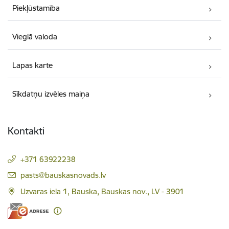
Piekļūstamība
Vieglā valoda
Lapas karte
Sīkdatņu izvēles maiņa
Kontakti
+371 63922238
E-pasts:
pasts@bauskasnovads.lv
Uzvaras iela 1, Bauska, Bauskas nov., LV - 3901