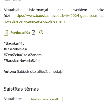
Aktuālajai informācijai par svētkiem seko
līdzi:
https://www.bauskasnovads.lv/lv/2024-gada-bauskas-
novada-svetki-zem-zelta-ozola-zariem
Lejupielādēt:
Svētku afiša
#Bauskai415
#TajāZaļāIelejā
#ZemZeltaOzolaZariem
#BauskasNovadaSvētki
Autors:
Sabiedrisko attiecību nodaļa
Saistītas tēmas
Aktualitātes:
Bauskas novada svētki