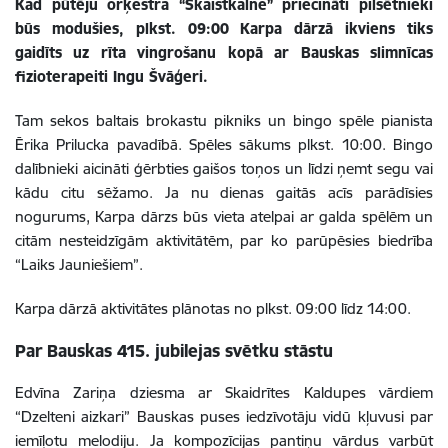
Kad pūtēju orķestra “Skaistkalne” priecināti pilsētnieki
būs modušies, plkst. 09:00 Karpa dārzā ikviens tiks
gaidīts uz rīta vingrošanu kopā ar Bauskas slimnīcas
fizioterapeiti Ingu Švāģeri.
Tam sekos baltais brokastu pikniks un bingo spēle pianista
Ērika Prilucka pavadībā. Spēles sākums plkst. 10:00. Bingo
dalībnieki aicināti ģērbties gaišos toņos un līdzi ņemt segu vai
kādu citu sēžamo. Ja nu dienas gaitās acīs parādīsies
nogurums, Karpa dārzs būs vieta atelpai ar galda spēlēm un
citām nesteidzīgām aktivitātēm, par ko parūpēsies biedrība
“Laiks Jauniešiem”.
Karpa dārzā aktivitātes plānotas no plkst. 09:00 līdz 14:00.
Par Bauskas 415. jubilejas svētku stāstu
Edvīna Zariņa dziesma ar Skaidrītes Kaldupes vārdiem
“Dzelteni aizkari” Bauskas puses iedzīvotāju vidū kļuvusi par
iemīļotu melodiju. Ja kompozīcijas pantiņu vārdus varbūt