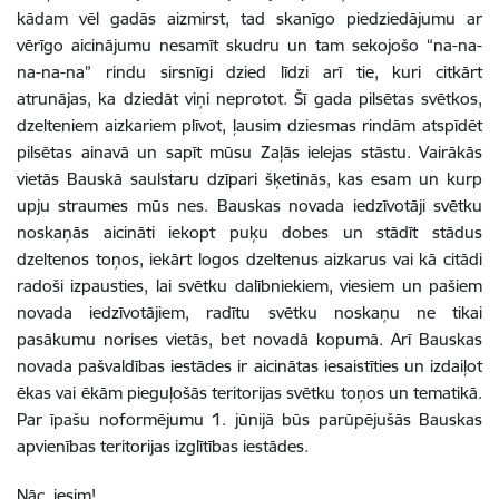
kādam vēl gadās aizmirst, tad skanīgo piedziedājumu ar
vērīgo aicinājumu nesamīt skudru un tam sekojošo “na-na-
na-na-na” rindu sirsnīgi dzied līdzi arī tie, kuri citkārt
atrunājas, ka dziedāt viņi neprotot. Šī gada pilsētas svētkos,
dzelteniem aizkariem plīvot, ļausim dziesmas rindām atspīdēt
pilsētas ainavā un sapīt mūsu Zaļās ielejas stāstu. Vairākās
vietās Bauskā saulstaru dzīpari šķetinās, kas esam un kurp
upju straumes mūs nes. Bauskas novada iedzīvotāji svētku
noskaņās aicināti iekopt puķu dobes un stādīt stādus
dzeltenos toņos, iekārt logos dzeltenus aizkarus vai kā citādi
radoši izpausties, lai svētku dalībniekiem, viesiem un pašiem
novada iedzīvotājiem, radītu svētku noskaņu ne tikai
pasākumu norises vietās, bet novadā kopumā. Arī Bauskas
novada pašvaldības iestādes ir aicinātas iesaistīties un izdaiļot
ēkas vai ēkām pieguļošās teritorijas svētku toņos un tematikā.
Par īpašu noformējumu 1. jūnijā būs parūpējušās Bauskas
apvienības teritorijas izglītības iestādes.
Nāc, iesim!