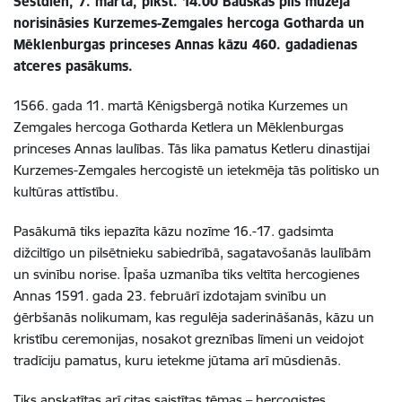
Sestdien, 7. martā, plkst. 14.00 Bauskas pils muzejā
norisināsies Kurzemes-Zemgales hercoga Gotharda un
Mēklenburgas princeses Annas kāzu 460. gadadienas
atceres pasākums.
1566. gada 11. martā Kēnigsbergā notika Kurzemes un
Zemgales hercoga Gotharda Ketlera un Mēklenburgas
princeses Annas laulības. Tās lika pamatus Ketleru dinastijai
Kurzemes-Zemgales hercogistē un ietekmēja tās politisko un
kultūras attīstību.
Pasākumā tiks iepazīta kāzu nozīme 16.-17. gadsimta
dižciltīgo un pilsētnieku sabiedrībā, sagatavošanās laulībām
un svinību norise. Īpaša uzmanība tiks veltīta hercogienes
Annas 1591. gada 23. februārī izdotajam svinību un
ģērbšanās nolikumam, kas regulēja saderināšanās, kāzu un
kristību ceremonijas, nosakot greznības līmeni un veidojot
tradīciju pamatus, kuru ietekme jūtama arī mūsdienās.
Tiks apskatītas arī citas saistītas tēmas – hercogistes