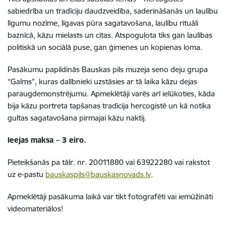
sabiedrība un tradīciju daudzveidība, saderināšanās un laulību
līgumu nozīme, līgavas pūra sagatavošana, laulību rituāli
baznīcā, kāzu mielasts un citas. Atspoguļota tiks gan laulības
politiskā un sociālā puse, gan ģimenes un kopienas loma.
Pasākumu papildinās Bauskas pils muzeja seno deju grupa
“Galms”, kuras dalībnieki uzstāsies ar tā laika kāzu dejas
paraugdemonstrējumu. Apmeklētāji varēs arī ielūkoties, kāda
bija kāzu portreta tapšanas tradīcija hercogistē un kā notika
gultas sagatavošana pirmajai kāzu naktij.
Ieejas maksa – 3 eiro.
Pieteikšanās pa tālr. nr. 20011880 vai 63922280 vai rakstot
uz e-pastu
bauskaspils@bauskasnovads.lv
.
Apmeklētāji pasākuma laikā var tikt fotografēti vai iemūžināti
videomateriālos!