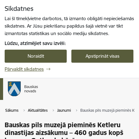
Pāriet uz lapas saturu
Sīkdatnes
Spied
lai meklētu
Enter
Lai šī tīmekļvietne darbotos, tā izmanto obligāti nepieciešamās
sīkdatnes. Ar Jūsu piekrišanu papildus šajā vietnē var tikt
izmantotas statistikas un sociālo mediju sīkdatnes.
Lūdzu, atzīmējiet savu izvēli:
Noraidīt
Apstiprināt visas
Pārvaldīt sīkdatnes
Sākums
Aktualitātes
Jaunumi
Bauskas pils muzejā pieminēs Ket
Bauskas pils muzejā pieminēs Ketleru
dinastijas aizsākumu – 460 gadus kopš