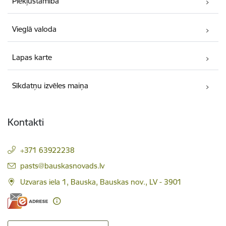
Piekļūstamība
Vieglā valoda
Lapas karte
Sīkdatņu izvēles maiņa
Kontakti
+371 63922238
E-pasts:
pasts@bauskasnovads.lv
Uzvaras iela 1, Bauska, Bauskas nov., LV - 3901