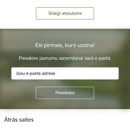
Sniegt atsauksmi
Esi pirmais, kurš uzzina!
Piesakies jaunumu saņemšanai savā e-pastā.
Kājene
Ātrās saites