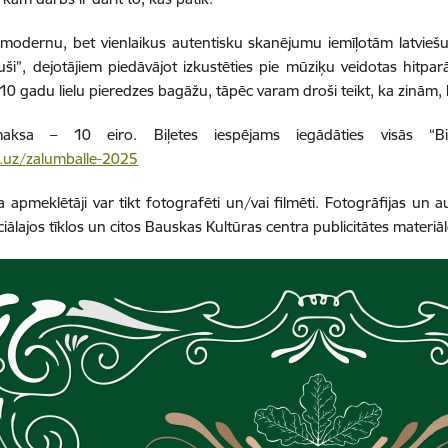
modernu, bet vienlaikus autentisku skanējumu iemīļotām latvieš
ši”, dejotājiem piedāvājot izkustēties pie mūziķu veidotas hitpa
10 gadu lielu pieredzes bagāžu, tāpēc varam droši teikt, ka zinām, kā
maksa – 10 eiro. Biļetes iespējams iegādāties visās “Biļ
j.uz/zalumballe-2025
apmeklētāji var tikt fotografēti un/vai filmēti. Fotogrāfijas un au
ciālajos tīklos un citos Bauskas Kultūras centra publicitātes materi