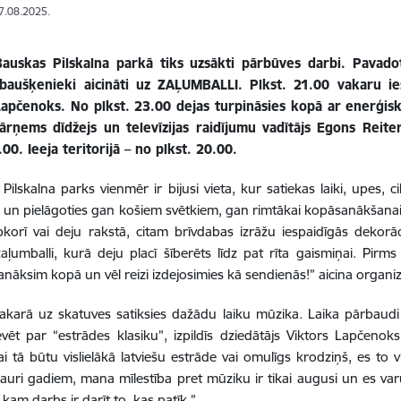
07.08.2025.
auskas Pilskalna parkā tiks uzsākti pārbūves darbi. Pavad
baušķenieki aicināti uz ZAĻUMBALLI. Plkst. 21.00 vakaru ie
Lapčenoks. No plkst. 23.00 dejas turpināsies kopā ar enerģis
pārņems dīdžejs un televīzijas raidījumu vadītājs Egons Reiter
.00. Ieeja teritorijā – no plkst. 20.00.
Pilskalna parks vienmēr ir bijusi vieta, kur satiekas laiki, upes, ci
 un pielāgoties gan košiem svētkiem, gan rimtākai kopāsanākšanai
pkorī vai deju rakstā, citam brīvdabas izrāžu iespaidīgās dekorā
aļumballi, kurā deju placī šīberēts līdz pat rīta gaismiņai. Pir
sanāksim kopā un vēl reizi izdejosimies kā sendienās!” aicina organiz
vakarā uz skatuves satiksies dažādu laiku mūzika. Laika pārbaudi
ēt par “estrādes klasiku”, izpildīs dziedātājs Viktors Lapčenoks
ai tā būtu vislielākā latviešu estrāde vai omulīgs krodziņš, es t
auri gadiem, mana mīlestība pret mūziku ir tikai augusi un es var
 kam darbs ir darīt to, kas patīk.”