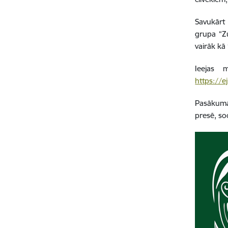
Savukārt 
grupa “Zu
vairāk kā 
Ieejas 
https://e
Pasākuma 
presē, so