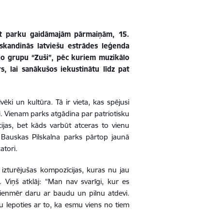
ot parku gaidāmajām pārmaiņām, 15.
skandinās latviešu estrādes leģenda
ko grupu “Zuši”, pēc kuriem muzikālo
s, lai sanākušos iekustinātu līdz pat
lvēki un kultūra. Tā ir vieta, kas spējusi
. Vienam parks atgādina par patriotisku
cijas, bet kāds varbūt atceras to vienu
ms Bauskas Pilskalna parks pārtop jaunā
atori.
 izturējušas kompozīcijas, kuras nu jau
. Viņš atklāj: “Man nav svarīgi, kur es
o vienmēr daru ar baudu un pilnu atdevi.
u lepoties ar to, ka esmu viens no tiem