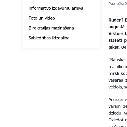
Publicēts: 
Informatīvo izdevumu arhīvs
Foto un video
Rudenī B
augustā 
Birokrātijas mazināšana
Viktors 
Sabiedrības līdzdalība
stafeti 
plkst. 04
“Bauskas 
mainītiem
mirkli ko
vasaras z
veidolā, 
Arī šajā 
varam dēv
dziedu, v
Dziedot c
cilvēkiem,