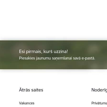
Esi pirmais, kurš uzzina!
Piesakies jaunumu saņemšanai savā e-pastā.
Kājene
Ātrās saites
Noderīg
Vakances
Privātuma