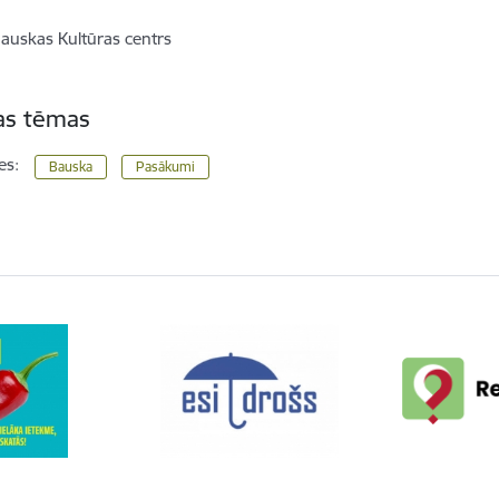
auskas Kultūras centrs
tas tēmas
es:
Bauska
Pasākumi