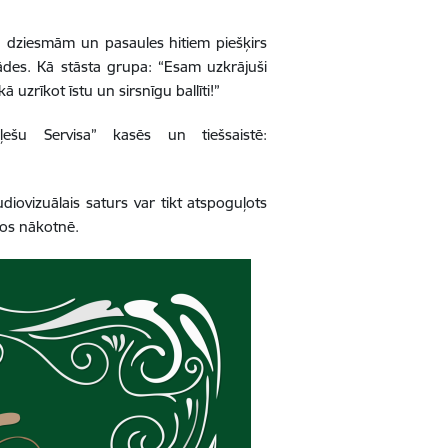
u dziesmām un pasaules hitiem piešķirs
rādes. Kā stāsta grupa: “Esam uzkrājuši
 uzrīkot īstu un sirsnīgu ballīti!”
ešu Servisa” kasēs un tiešsaistē:
diovizuālais saturs var tikt atspoguļots
ālos nākotnē.