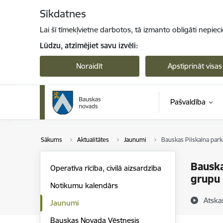
Pāriet uz lapas saturu
Sīkdatnes
Lai šī tīmekļvietne darbotos, tā izmanto obligāti nepiec
Lūdzu, atzīmējiet savu izvēli:
Noraidīt
Apstiprināt visas
Pašvaldība
Sākums
Aktualitātes
Jaunumi
Bauskas Pilskalna par
Bauska
Operatīva rīcība, civilā aizsardzība
grupu
Notikumu kalendārs
Atska
Jaunumi
Bauskas Novada Vēstnesis