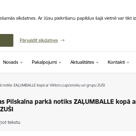
iešamās sīkdatnes. Ar Jūsu piekrišanu papildus šajā vietnē var tikt i
Pārvaldīt sīkdatnes
Novads
Pakalpojumi
Aktualitātes
Kontakti
kā notiks ZAĻUMBALLE kopā ar Viktoru Lapčenoku un grupu ZUŠI
s Pilskalna parkā notiks ZAĻUMBALLE kopā a
 ZUŠI
ņot tekstu