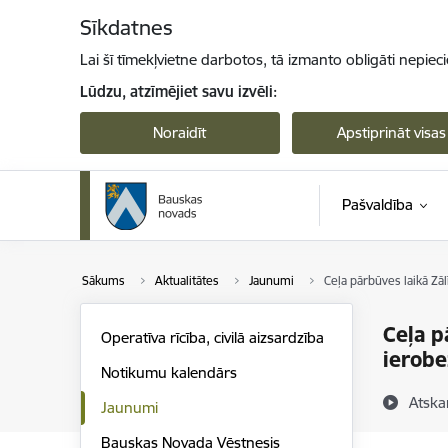
Pāriet uz lapas saturu
Sīkdatnes
Lai šī tīmekļvietne darbotos, tā izmanto obligāti nepiec
Lūdzu, atzīmējiet savu izvēli:
Noraidīt
Apstiprināt visas
Pašvaldība
Sākums
Aktualitātes
Jaunumi
Ceļa pārbūves laikā Zā
Ceļa p
Operatīva rīcība, civilā aizsardzība
ierob
Notikumu kalendārs
Atska
Jaunumi
Bauskas Novada Vēstnesis