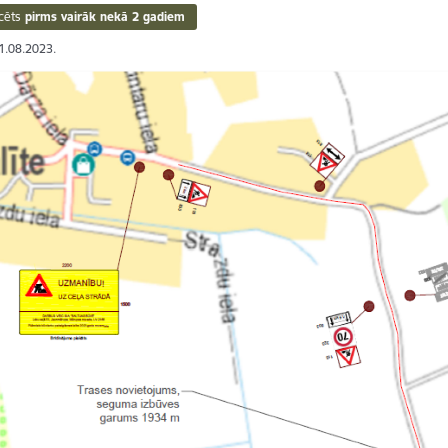
cēts
pirms vairāk nekā 2 gadiem
11.08.2023.