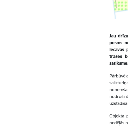
Jau drīz
posms no
Iecavas 
trases b
satiksme
Pārbūvēj
saliztur
noņemšanu
nodrošin
uzstādīša
Objekta p
nedēļās n