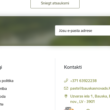
Sniegt atsauksmi
i
Kontakti
 politika
+371 63922238
E-pasts:
pasts@bauskasnovads.l
mība
Uzvaras iela 1, Bauska,
loda
nov., LV - 3901
te