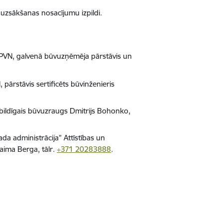
uzsākšanas nosacījumu izpildi.
VN, galvenā būvuzņēmēja pārstāvis un
ārstāvis sertificēts būvinženieris
ildīgais būvuzraugs Dmitrijs Bohonko,
da administrācija” Attīstības un
aima Berga, tālr.
+371 20283888
.