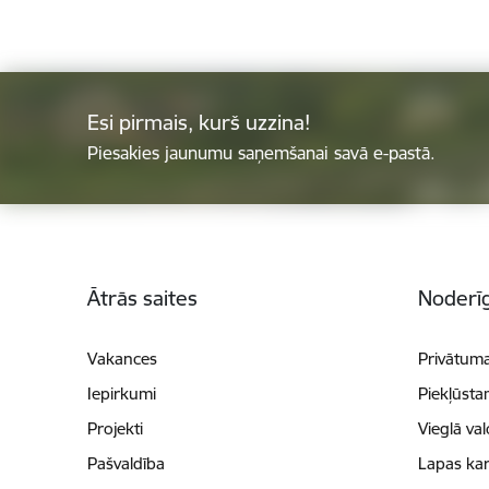
Esi pirmais, kurš uzzina!
Piesakies jaunumu saņemšanai savā e-pastā.
Kājene
Ātrās saites
Noderīg
Vakances
Privātuma
Iepirkumi
Piekļūsta
Projekti
Vieglā va
Pašvaldība
Lapas kar