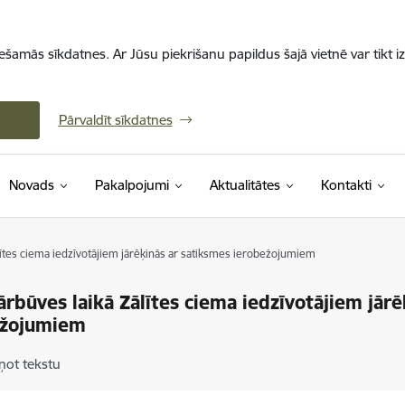
iešamās sīkdatnes. Ar Jūsu piekrišanu papildus šajā vietnē var tikt i
Pārvaldīt sīkdatnes
Novads
Pakalpojumi
Aktualitātes
Kontakti
lītes ciema iedzīvotājiem jārēķinās ar satiksmes ierobežojumiem
ārbūves laikā Zālītes ciema iedzīvotājiem jār
ežojumiem
ņot tekstu