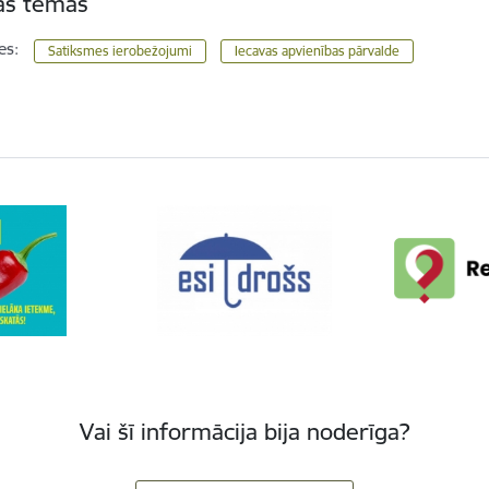
tas tēmas
es:
Satiksmes ierobežojumi
Iecavas apvienības pārvalde
Vai šī informācija bija noderīga?