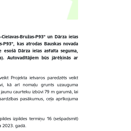
-Cielavas-Bružas-P93” un Dārza ielas
as-P93”, kas atrodas Bauskas novada
e esošā Dārza ielas asfalta seguma,
a). Autovadītājiem būs jārēķinās ar
ikt Projekta ietvaros paredzēts veikt
zbūvi, kā arī nomaļu grunts uzauguma
 jaunu caurteku izbūvi 79 m garumā, lai
izsardzības pasākumus, ceļa aprīkojuma
ildes izpildes termiņu 16 (sešpadsmit)
a 2023. gadā.