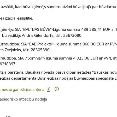
s uzsākti, kad būvuzņēmējs saņems atzīmi būvatļaujā par būvdarbu 
alizācijā iesaistītie:
ņēmējs: SIA “BALTIJAS BŪVE”-Līguma summa 489 285,41 EUR ar P
rbu vadītājs Andris Gitendorfs, tālr.
25673080
.
uzraudzība: SIA “EAE Projekts”- līguma summa 968,00 EUR ar PVN, p
ts Zvejnieks, tālr. 28305390.
raudzība: SIA „“Somniar”- līguma summa 4 823,06 EUR ar PVN, atb
 26318397.
ītāja pārstāvis: Bauskas novada pašvaldības iestādes “Bauskas nova
ecības departamenta Būvniecības nodaļas būvniecības speciāliste L
dēt:
smes organizācijas shēma
abiedrisko attiecību nodaļa