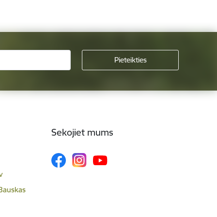
Sekojiet mums
v
 Bauskas