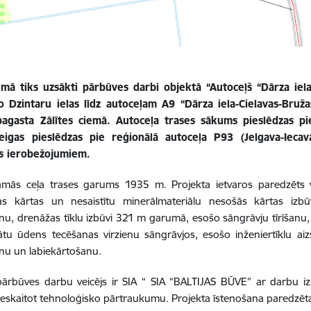
umā tiks uzsākti pārbūves darbi objektā “Autoceļš “Dārza iela
 Dzintaru ielas līdz autoceļam A9 “Dārza iela-Cielavas-Bruž
pagasta Zālītes ciemā. Autoceļa trases sākums pieslēdzas pi
eigas pieslēdzas pie reģionālā autoceļa P93 (Jelgava-Iecav
s ierobežojumiem.
amās ceļa trases garums 1935 m. Projekta ietvaros paredzēts ve
īgas kārtas un nesaistītu minerālmateriālu nesošās kārtas i
, drenāžas tīklu izbūvi 321 m garumā, esošo sāngrāvju tīrīšanu,
ātu ūdens tecēšanas virzienu sāngrāvjos, esošo inženiertīklu a
nu un labiekārtošanu.
ārbūves darbu veicējs ir SIA “ SIA “BALTIJAS BŪVE” ar darbu izp
eskaitot tehnoloģisko pārtraukumu. Projekta īstenošana paredzēt