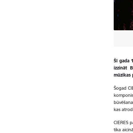
Šī gada 
izzināt 
mūzikas 
Šogad CIE
komponist
būvēšanas
kas atrod
CIERES pa
tika aici