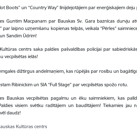
Hot Boots” un “Country Way” līnijdejotājiem par enerģiskajiem dej
ies Guntim Macpanam par Bauskas Sv. Gara baznīcas durvju atvē
a” par laipno uzņemšanu kopienas telpās, veikala “Pērles” saimniece
 un Sandim Ūdrim!
ultūras centrs saka paldies pašvaldības policijai par sabiedris
u vecpilsētas ielās!
emgales dižtirgus andelmaņiem, kas rūpējās par rosību un bagātī
ustam Ribinickim un SIA “Full Stage” par vecpilsētas spožo rotu.
ies Bauskas vecpilsētas pagalmu un ēku saimniekiem, kas palīd
Paldies visiem svētku radītājiem un baudītājiem! Tiekamies jau 
vēl daudz!
auskas Kultūras centrs