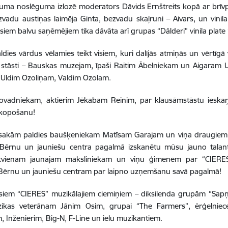
ma noslēguma izlozē moderators Dāvids Ernštreits kopā ar brīvprāt
zvadu austiņas laimēja Ginta, bezvadu skaļruni – Aivars, un vini
isiem balvu saņēmējiem tika dāvāta arī grupas “Dālderi” vinila plate
ldies vārdus vēlamies teikt visiem, kuri dalījās atmiņās un vērtīgā 
stāsti – Bauskas muzejam, īpaši Raitim Ābelniekam un Aigaram Ur
 Uldim Ozoliņam, Valdim Ozolam.
ovadniekam, aktierim Jēkabam Reinim, par klausāmstāstu ieskaņo
pkopošanu!
sakām paldies baušķeniekam Matīsam Garajam un viņa draugiem, par
Bērnu un jauniešu centra pagalmā izskanētu mūsu jauno talant
ikvienam jaunajam māksliniekam un viņu ģimenēm par “CIERE
Bērnu un jauniešu centram par laipno uzņemšanu savā pagalmā!
visiem “CIERES” muzikālajiem ciemiņiem – diksilenda grupām “Sa
zikas veterānam Jānim Osim, grupai “The Farmers”, ērģelniecei
 Inženierim, Big-N, F-Line un ielu muzikantiem.