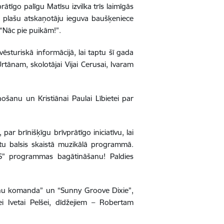
īgo palīgu Matīsu izvilka trīs laimīgās
la plašu atskaņotāju ieguva baušķeniece
 “Nāc pie puikām!”.
vēsturiskā informācijā, lai taptu šī gada
tānam, skolotājai Vijai Cerusai, Ivaram
šanu un Kristiānai Paulai Lībietei par
 brīnišķīgu brīvprātīgo iniciatīvu, lai
u balsis skaistā muzikālā programmā.
S” programmas bagātināšanu! Paldies
pņu komanda” un “Sunny Groove Dixie”,
 Ivetai Pelšei, dīdžejiem – Robertam