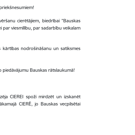
u priekšnesumiem!
ršanu cierētājiem, biedrībai ”Bauskas
i par viesmīlību, par sadarbību veikalam
kās kārtības nodrošināšanu un satiksmes
go piedāvājumu Bauskas rātslaukumā!
zēja CIEREI spoži mirdzēt un izskanēt
nākamajā CIERĒ, jo Bauskas vecpilsētai