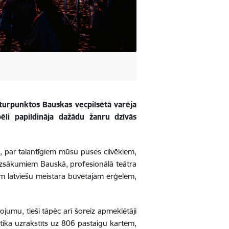
turpunktos Bauskas vecpilsētā varēja
li papildināja dažādu žanru dzīvās
, par talantīgiem mūsu puses cilvēkiem,
izsākumiem Bauskā, profesionālā teātra
ām latviešu meistara būvētajām ērģelēm,
ojumu, tieši tāpēc arī šoreiz apmeklētāji
s” tika uzrakstīts uz 806 pastaigu kartēm,