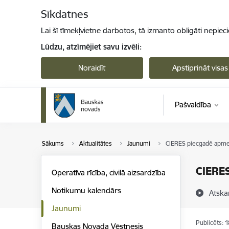
Pāriet uz lapas saturu
Sīkdatnes
Lai šī tīmekļvietne darbotos, tā izmanto obligāti nepiec
Lūdzu, atzīmējiet savu izvēli:
Noraidīt
Apstiprināt visas
Pašvaldība
Sākums
Aktualitātes
Jaunumi
CIERES piecgadē apmek
CIERES
Operatīva rīcība, civilā aizsardzība
Notikumu kalendārs
Atska
Jaunumi
Publicēts: 
Bauskas Novada Vēstnesis