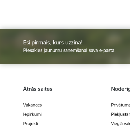
Esi pirmais, kurš uzzina!
Piesakies jaunumu saņemšanai savā e-pastā.
Kājene
Ātrās saites
Noderīg
Vakances
Privātuma
Iepirkumi
Piekļūsta
Projekti
Vieglā va