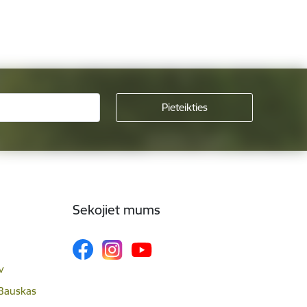
Sekojiet mums
v
 Bauskas