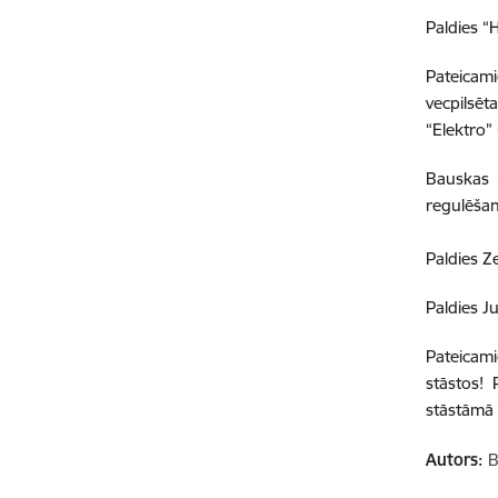
Paldies “
Pateicam
vecpilsēt
“Elektro”
Bauskas K
regulēšan
Paldies Z
Paldies J
Pateicam
stāstos! 
stāstāmā 
Autors:
B