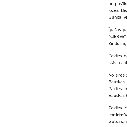
un pasāku
lozes. Be
Gunita! V
Īpašus pa
“CIERES” 
Žindulim,
Paldies n
stāstu a
No sirds 
Bauskas 
Paldies 
Bauskas 
Paldies 
kantrimū
Gobziņam,