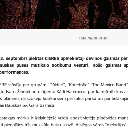
Foto: Nauris Veiss
13. septembrī piektās CIERES apmeklētāji deviņos gaismas pie
Bauskas puses muzikālo notikumu vēsturi. Košo gaismas spē
performances.
RE stāstīja par grupām “Dālderi”, “Katedrāle” “The Mexico Band”
u Ivaru Žinduli un diriģentu Kārli Hammeru, par kantrīmūzikas a
 plāniem, diskžokeju konkursiem pilskalna parkā un par lielākaj
as Bauskas Sv. Gara baznīcā.
staigas mērķis ir izklaidējošā veidā iepazīt vietējo pilsētvides mant
nāti piedalīties trīs muzikālu balvu izlozē. Atslēgas vārds “melodija