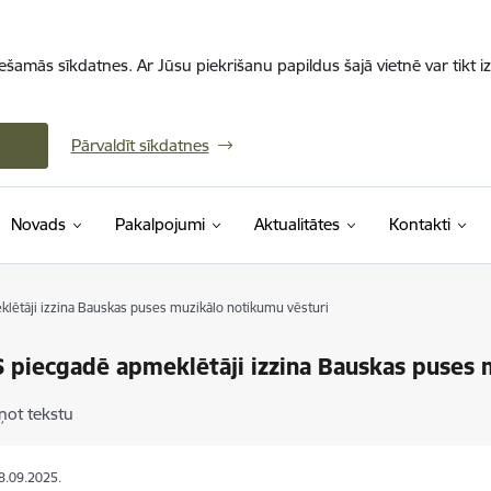
iešamās sīkdatnes. Ar Jūsu piekrišanu papildus šajā vietnē var tikt i
Pārvaldīt sīkdatnes
Novads
Pakalpojumi
Aktualitātes
Kontakti
lētāji izzina Bauskas puses muzikālo notikumu vēsturi
 piecgadē apmeklētāji izzina Bauskas puses 
ņot tekstu
18.09.2025.