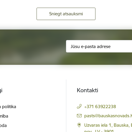
Sniegt atsauksmi
i
Kontakti
 politika
+371 63922238
E-pasts:
pasts@bauskasnovads.l
mība
Uzvaras iela 1, Bauska,
loda
nov., LV - 3901