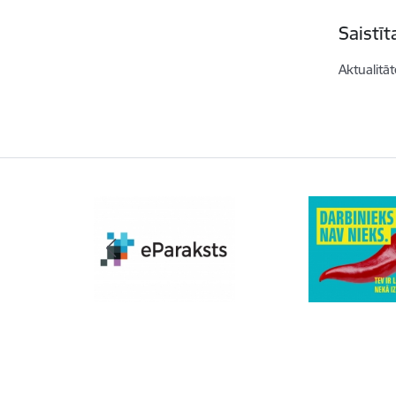
Saistī
Aktualitāt