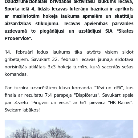
Daudzfunkcionālais brīvdabas aktivitāšu laukums Iecavā,
Sporta ielā 4, līdzās Iecavas luterāņu baznīcai ir aprīkots
ar mazlietotām hokeja laukuma apmalēm un skatītāju
aizsardzības stiklojumu. Iecavas apvienības pārvaldes
uzdevumā to piegādājusi un uzstādījusi SIA “Skates
ProService”.
14. februārī ledus laukums tika atvērts visiem slidot
gribētājiem. Savukārt 22. februārī Iecavas jaunajā slidotavā
norisinājās atklātais 3x3 hokeja turnīrs, kurā sacentās sešas
komandas.
Par turnīra uzvarētājiem kļuva komanda ''Tēvi un dēli'', kas
finālā ar rezultātu 7:4 pārspēja ''Dispičerus''. Savukārt spēlē
par 3.vietu ''Pingvīni un vecis'' ar 6:1 pieveica ''HK Rainis''.
Sveicam labākos!