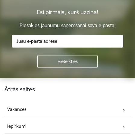
Esi pirmais, kurš uzzina!
Piesakies jaunumu saņemšanai savā e-pastā.
Kājene
Ātrās saites
Vakances
Iepirkumi