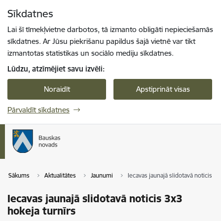
Pāriet uz lapas saturu
Sīkdatnes
Spied
lai meklētu
Enter
Lai šī tīmekļvietne darbotos, tā izmanto obligāti nepieciešamās
sīkdatnes. Ar Jūsu piekrišanu papildus šajā vietnē var tikt
izmantotas statistikas un sociālo mediju sīkdatnes.
Lūdzu, atzīmējiet savu izvēli:
Noraidīt
Apstiprināt visas
Pārvaldīt sīkdatnes
Sākums
Aktualitātes
Jaunumi
Iecavas jaunajā slidotavā noticis 3x
Iecavas jaunajā slidotavā noticis 3x3
hokeja turnīrs