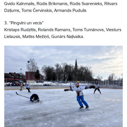
Gvido Kalnmalis, Rūdis Brikmanis, Rūdis Svarenieks, Ritvars
Dziļums, Toms Červinskis, Armands Pudulis
3. “Pingvīni un vecis”
Kristaps Rudzītis, Rolands Ramans, Toms Tumānovs, Viesturs
Lielausis, Matīss Mežiņš, Gunārs Naļivaika.