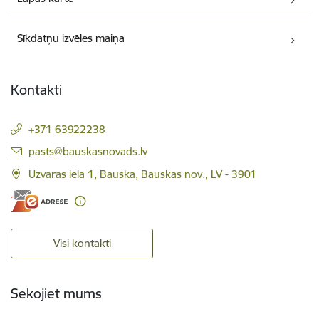
Sīkdatņu izvēles maiņa
Kontakti
+371 63922238
E-pasts:
pasts@bauskasnovads.lv
Uzvaras iela 1, Bauska, Bauskas nov., LV - 3901
Visi kontakti
Sekojiet mums