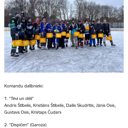
Komandu dalībnieki:
1. “Tēvi un dēli”
Andris Štībelis, Kristiāns Štībelis, Dailis Skudrītis, Jānis Osis,
Gustavs Osis, Kristaps Čudars
2. “Dispičeri” (Garoza)