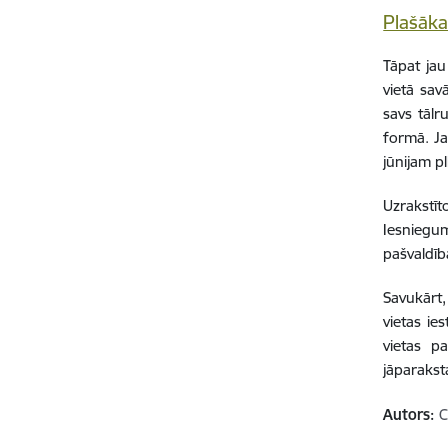
Plašāka
Tāpat jau
vietā sav
savs tālr
formā. Ja
jūnijam p
Uzrakstīt
Iesniegum
pašvaldīb
Savukārt,
vietas ie
vietas pa
jāparakst
Autors:
C