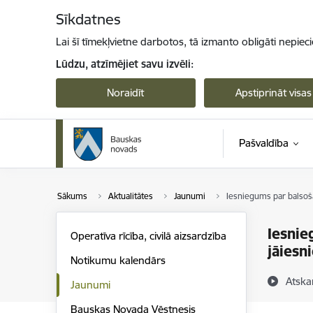
Pāriet uz lapas saturu
Sīkdatnes
Lai šī tīmekļvietne darbotos, tā izmanto obligāti nepiec
Lūdzu, atzīmējiet savu izvēli:
Noraidīt
Apstiprināt visas
Pašvaldība
Sākums
Aktualitātes
Jaunumi
Iesniegums par balsoša
Iesnie
Operatīva rīcība, civilā aizsardzība
jāiesn
Notikumu kalendārs
Atska
Jaunumi
Bauskas Novada Vēstnesis