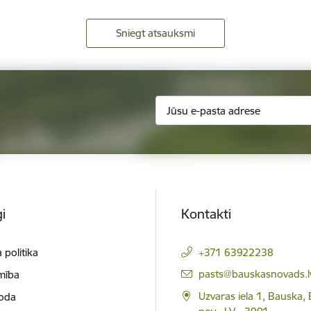
Sniegt atsauksmi
i
Kontakti
 politika
+371 63922238
E-pasts:
pasts@bauskasnovads.l
mība
Uzvaras iela 1, Bauska,
loda