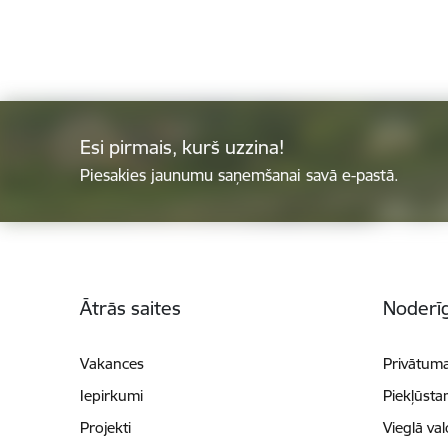
Esi pirmais, kurš uzzina!
Piesakies jaunumu saņemšanai savā e-pastā.
Kājene
Ātrās saites
Noderīg
Vakances
Privātuma
Iepirkumi
Piekļūsta
Projekti
Vieglā va