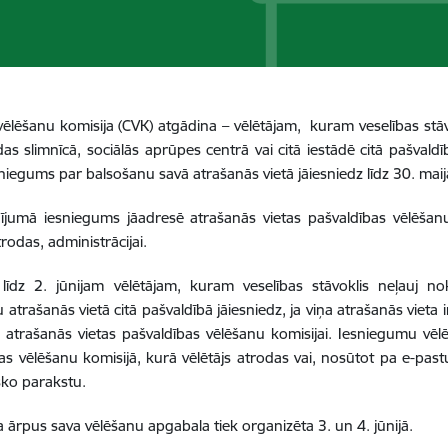
vēlēšanu komisija (CVK) atgādina – vēlētājam, kuram veselības stāvo
das slimnīcā, sociālās aprūpes centrā vai citā iestādē citā pašvaldīb
niegums par balsošanu savā atrašanās vietā jāiesniedz līdz 30. mai
jumā iesniegums jāadresē atrašanās vietas pašvaldības vēlēšanu 
trodas, administrācijai.
līdz 2. jūnijam vēlētājam, kuram veselības stāvoklis neļauj no
 atrašanās vietā citā pašvaldībā jāiesniedz, ja viņa atrašanās vieta
z atrašanās vietas pašvaldības vēlēšanu komisijai. Iesniegumu vēl
as vēlēšanu komisijā, kurā vēlētājs atrodas vai, nosūtot pa e-pas
sko parakstu.
 ārpus sava vēlēšanu apgabala tiek organizēta 3. un 4. jūnijā.