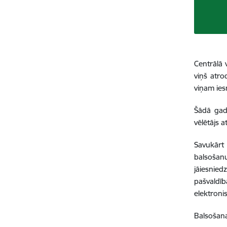
Centrālā 
viņš atro
viņam ies
Šādā gadī
vēlētājs a
Savukārt 
balsošanu
jāiesnied
pašvaldīb
elektroni
Balsošana