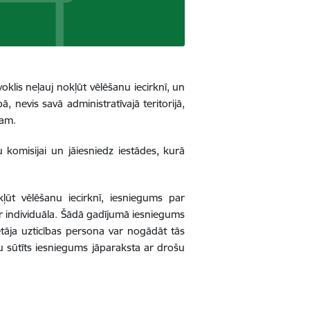
klis neļauj nokļūt vēlēšanu iecirknī, un
ā, nevis savā administratīvajā teritorijā,
jam.
komisijai un jāiesniedz iestādes, kurā
kļūt vēlēšanu iecirknī, iesniegums par
 ir individuāla. Šādā gadījumā iesniegums
ētāja uzticības persona var nogādāt tās
tu sūtīts iesniegums jāparaksta ar drošu