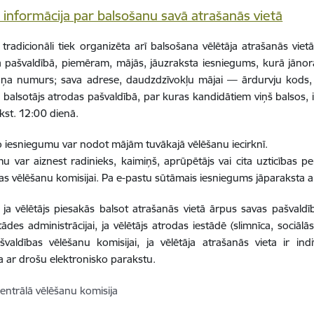
 informācija par balsošanu savā atrašanās vietā
 tradicionāli tiek organizēta arī balsošana vēlētāja atrašanās vie
ā pašvaldībā, piemēram, mājās, jāuzraksta iesniegums, kurā jāno
uņa numurs; sava adrese, daudzdzīvokļu mājai — ārdurvju kods, j
 balsotājs atrodas pašvaldībā, par kuras kandidātiem viņš balsos, i
lkst. 12:00 dienā.
o iesniegumu var nodot mājām tuvākajā vēlēšanu iecirknī.
u var aiznest radinieks, kaimiņš, aprūpētājs vai cita uzticības p
as vēlēšanu komisijai. Pa e-pastu sūtāmais iesniegums jāparaksta a
 ja vēlētājs piesakās balsot atrašanās vietā ārpus savas pašval
stādes administrācijai, ja vēlētājs atrodas iestādē (slimnīca, sociāl
švaldības vēlēšanu komisijai, ja vēlētāja atrašanās vieta ir in
a ar drošu elektronisko parakstu.
entrālā vēlēšanu komisija