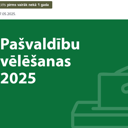
cēts
pirms vairāk nekā 1 gada
27.05.2025.