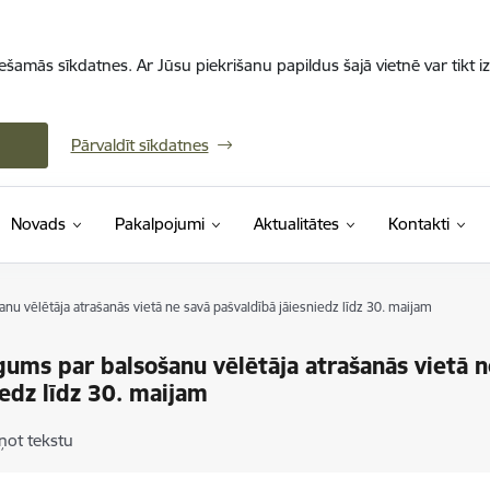
iešamās sīkdatnes. Ar Jūsu piekrišanu papildus šajā vietnē var tikt i
Pārvaldīt sīkdatnes
Novads
Pakalpojumi
Aktualitātes
Kontakti
nu vēlētāja atrašanās vietā ne savā pašvaldībā jāiesniedz līdz 30. maijam
gums par balsošanu vēlētāja atrašanās vietā n
iedz līdz 30. maijam
ņot tekstu