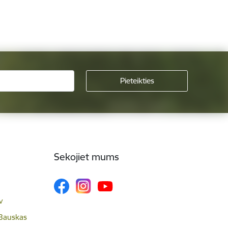
Sekojiet mums
v
 Bauskas