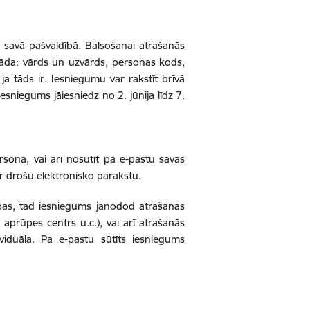
tā savā pašvaldībā. Balsošanai atrašanās
rāda: vārds un uzvārds, personas kods,
a tāds ir. Iesniegumu var rakstīt brīvā
esniegums jāiesniedz no 2. jūnija līdz 7.
ersona, vai arī nosūtīt pa e-pastu savas
r drošu elektronisko parakstu.
dības, tad iesniegums jānodod atrašanās
ās aprūpes centrs u.c.), vai arī atrašanās
dividuāla. Pa e-pastu sūtīts iesniegums