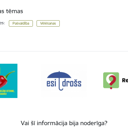
tas tēmas
es:
Pašvaldība
Vēlēšanas
Vai šī informācija bija noderīga?