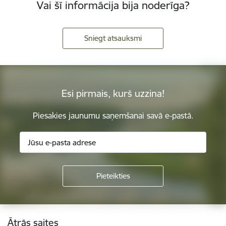
Vai šī informācija bija noderīga?
Sniegt atsauksmi
Esi pirmais, kurš uzzina!
Piesakies jaunumu saņemšanai savā e-pastā.
Kājene
Ātrās saites