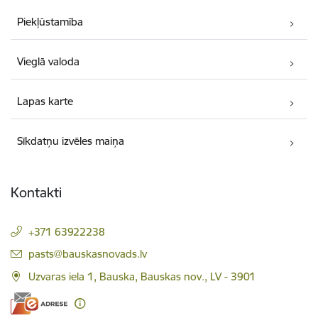
Piekļūstamība
Vieglā valoda
Lapas karte
Sīkdatņu izvēles maiņa
Kontakti
+371 63922238
E-pasts:
pasts@bauskasnovads.lv
Uzvaras iela 1, Bauska, Bauskas nov., LV - 3901