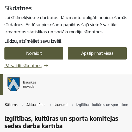
Pāriet uz lapas saturu
Sīkdatnes
Spied
lai meklētu
Enter
Lai šī tīmekļvietne darbotos, tā izmanto obligāti nepieciešamās
sīkdatnes. Ar Jūsu piekrišanu papildus šajā vietnē var tikt
izmantotas statistikas un sociālo mediju sīkdatnes.
Lūdzu, atzīmējiet savu izvēli:
Noraidīt
Apstiprināt visas
Pārvaldīt sīkdatnes
Sākums
Aktualitātes
Jaunumi
Izglītības, kultūras un sporta komi
Izglītības, kultūras un sporta komitejas
sēdes darba kārtība