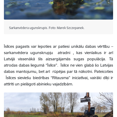
Sarkanvēdera ugunskrupis. Foto: Marek Szczepanek.
Īslīces pagasts var lepoties ar patiesi unikālu dabas vērtību –
sarkanvēdera ugunskrupju
atradni , kas vienlaikus ir arī
Latvijā vissenākā šīs aizsargājamās sugas populācija
. Tā
atrodas dabas liegumā “Īslīce”. Īslīce ne vien glabā šo Latvijas
dabas mantojumu, bet arī rūpējas par tā nākotni. Pateicoties
Īslīces sieviešu biedrības “Rītausma”
iniciatīvai, vairāki
dīķi
ir
attīrīti un pielāgoti abinieku vajadzībām.