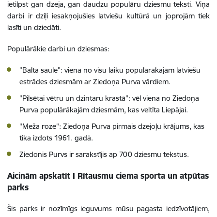
ietilpst gan dzeja, gan daudzu populāru dziesmu teksti. Viņa
darbi ir dziļi iesakņojušies latviešu kultūrā un joprojām tiek
lasīti un dziedāti.
Populārākie darbi un dziesmas:
"Baltā saule": viena no visu laiku populārākajām latviešu
estrādes dziesmām ar Ziedoņa Purva vārdiem.
"Pilsētai vētru un dzintaru krastā": vēl viena no Ziedoņa
Purva populārākajām dziesmām, kas veltīta Liepājai.
"Meža roze": Ziedoņa Purva pirmais dzejoļu krājums, kas
tika izdots 1961. gadā.
Ziedonis Purvs ir sarakstījis ap 700 dziesmu tekstus.
Aicinām apskatīt I
Rītausmu ciema sporta un atpūtas
parks
Šis parks ir nozīmīgs ieguvums mūsu pagasta iedzīvotājiem,