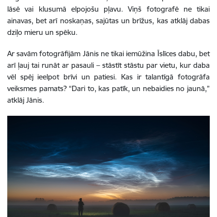
lāsē vai klusumā elpojošu pļavu. Viņš fotografē ne tikai
ainavas, bet arī noskaņas, sajūtas un brīžus, kas atklāj dabas
dziļo mieru un spēku.
Ar savām fotogrāfijām Jānis ne tikai iemūžina Īslīces dabu, bet
arī ļauj tai runāt ar pasauli – stāstīt stāstu par vietu, kur daba
vēl spēj ieelpot brīvi un patiesi. Kas ir talantīgā fotogrāfa
veiksmes pamats? “Dari to, kas patīk, un nebaidies no jaunā,”
atklāj Jānis.