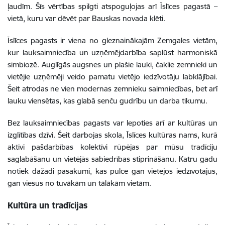
ļaudīm. Šīs vērtības spilgti atspoguļojas arī Īslīces pagastā –
vietā, kuru var dēvēt par Bauskas novada klēti.
Īslīces pagasts ir viena no gleznainākajām Zemgales vietām,
kur lauksaimniecība un uzņēmējdarbība saplūst harmoniskā
simbiozē. Auglīgās augsnes un plašie lauki, čaklie zemnieki un
vietējie uzņēmēji veido pamatu vietējo iedzīvotāju labklājībai.
Šeit atrodas ne vien modernas zemnieku saimniecības, bet arī
lauku viensētas, kas glabā senču gudrību un darba tikumu.
Bez lauksaimniecības pagasts var lepoties arī ar kultūras un
izglītības dzīvi. Šeit darbojas skola, Īslīces kultūras nams, kurā
aktīvi pašdarbības kolektīvi rūpējas par mūsu tradīciju
saglabāšanu un vietējās sabiedrības stiprināšanu. Katru gadu
notiek dažādi pasākumi, kas pulcē gan vietējos iedzīvotājus,
gan viesus no tuvākām un tālākām vietām.
Kultūra un tradīcijas