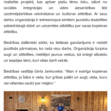
realizētie projekti, kas aptver plašu tēmu loku, sākot no
sociālās integrācijas un vides aizsardzības līdz
uzņēmējdarbības veicināšanai un kultūras attīstībai. Ar savu
darbu organizācija ir iedvesmojusi simtiem jauniešu iesaistīties
sabiedriskajā dzīvē un uzņemties atbildību par savas kopienas
attīstību.
Biedrības dalībnieki atzīst, ka lielākais gandarījums ir redzēt
pozitīvās pārmaiņas, ko rada viņu darbs. Organizācija turpina
augt un attīstīties, meklējot jaunus veidus, kā sniegt atbalstu
un iespējas tiem, kuri vēlas darīt vairāk.
Biedrības vadītājs Gints Jankovskis: “Man ir svarīga kopienas
attīstība, jo Īslīce ir vieta, kur gribas palikt un augt, vieta, kuru
visi vēlamies saukt par mājām.”