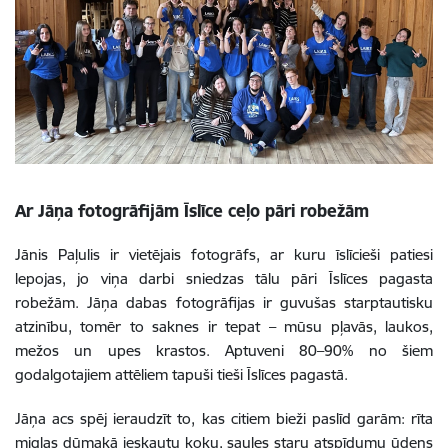
Ar Jāņa fotogrāfijām Īslīce ceļo pāri robežām
Jānis Paļulis ir vietējais fotogrāfs, ar kuru īslīcieši patiesi
lepojas, jo viņa darbi sniedzas tālu pāri Īslīces pagasta
robežām. Jāņa dabas fotogrāfijas ir guvušas starptautisku
atzinību, tomēr to saknes ir tepat – mūsu pļavās, laukos,
mežos un upes krastos. Aptuveni 80–90% no šiem
godalgotajiem attēliem tapuši tieši Īslīces pagastā.
Jāņa acs spēj ieraudzīt to, kas citiem bieži paslīd garām: rīta
miglas dūmakā ieskautu koku, saules staru atspīdumu ūdens