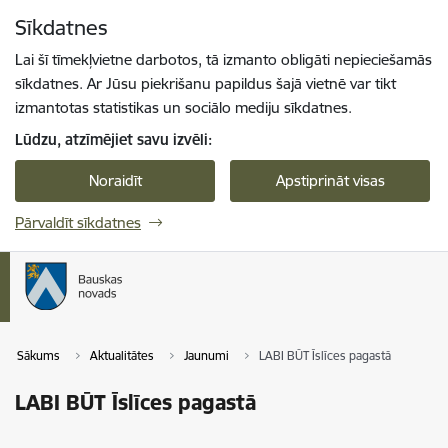
Pāriet uz lapas saturu
Sīkdatnes
Spied
lai meklētu
Enter
Lai šī tīmekļvietne darbotos, tā izmanto obligāti nepieciešamās
sīkdatnes. Ar Jūsu piekrišanu papildus šajā vietnē var tikt
izmantotas statistikas un sociālo mediju sīkdatnes.
Lūdzu, atzīmējiet savu izvēli:
Noraidīt
Apstiprināt visas
Pārvaldīt sīkdatnes
Sākums
Aktualitātes
Jaunumi
LABI BŪT Īslīces pagastā
LABI BŪT Īslīces pagastā