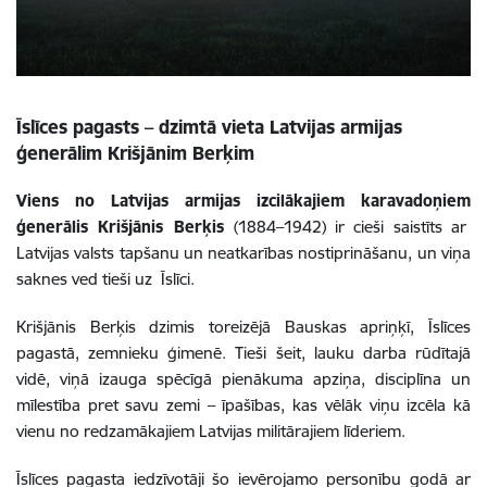
Īslīces pagasts – dzimtā vieta Latvijas armijas
ģenerālim Krišjānim Berķim
Viens no Latvijas armijas izcilākajiem karavadoņiem
ģenerālis Krišjānis Berķis
(1884–1942) ir cieši saistīts ar
Latvijas valsts tapšanu un neatkarības nostiprināšanu, un viņa
saknes ved tieši uz Īslīci.
Krišjānis Berķis dzimis toreizējā Bauskas apriņķī, Īslīces
pagastā, zemnieku ģimenē. Tieši šeit, lauku darba rūdītajā
vidē, viņā izauga spēcīgā pienākuma apziņa, disciplīna un
mīlestība pret savu zemi – īpašības, kas vēlāk viņu izcēla kā
vienu no redzamākajiem Latvijas militārajiem līderiem.
Īslīces pagasta iedzīvotāji šo ievērojamo personību godā ar