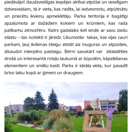
piedāvājot daudzveidīgas iespējas aktīvai atpūtai un veselīgam
dzīvesveidam, tā ir vieta, kas radīta, lai iedvesmotu, atpūtinātu
un priecētu ikvienu apmeklētāju. Parka teritorija ir bagātīgi
apzaļumota ar dažādiem kokiem un krūmiem, kas rada
patīkamu atmosfēru. Katrs gadalaiks šeit ienāk ar savu ziedu
stāstu – tas noteikti ir jāredz. Līkumotās takas, kas vijas cauri
parkam, ļauj ikdienas steigu atstāt aiz muguras un atpūsties,
izbaudot mierpilno pastaigu. Bērni savukārt var izklaidēties
drošā un interesantā rotaļu laukumā ar šūpolēm, kāpelēšanas
elementiem un smilšu kasti. Parks ir ideāla vieta, kur pavadīt
brīvo laiku kopā ar ģimeni un draugiem.