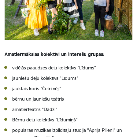
Amatiermākslas kolektīvi un interešu grupas:
vidējās paaudzes deju kolektīvs "Līdums"
jauniešu deju kolektīvs "Līdums"
jauktais koris "Četri vēji"
bērnu un jauniešu teātris
amatierteātris "Dadži"
Bērnu deju kolektīvs "Līdumiņš"
populārās mūzikas izpildītāju studija "Aprīļa Pilieni" un