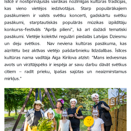
Īslīcē ir nostiprinājušās vairākas nozīmīgas kultūras tradīcijas,
kas vieno vietējos iedzīvotājus. Starp populārākajiem
pasākumiem ir valsts svētku koncerti, gadskārtu svētku
pasākumi, starptautiskās populārās mūzikas izpildītāju
konkurss–festivāls “Aprīļa pilieni”, kā arī dažādi tematiski
pasākumi. Vietējie kolektīvi regulāri piedalās Latvijas Dziesmu
un deju svētkos. Nav neviena kultūras pasākuma, kas
aizritētu bez aktīvas vietējo pašdarbnieku līdzdalības. Īslīces
kultūras nama vadītāja Aiga Kirilova atzīst: “Mans iedvesmas
avots un virzītājspēks ir iespēja ar savu darbu dāvāt svētkus
citiem – radīt prieku, īpašas sajūtas un neaizmirstamus
mirkļus.”