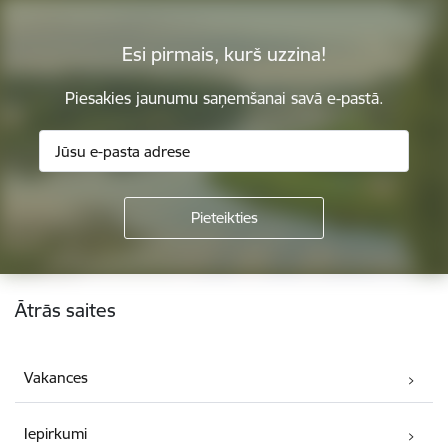
Esi pirmais, kurš uzzina!
Piesakies jaunumu saņemšanai savā e-pastā.
Kājene
Ātrās saites
Vakances
Iepirkumi