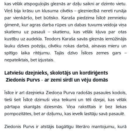
kas vēlāk atspoguļojās gleznās ar dziļu saikni ar dzimto vietu.
Viņš bija
krāsu un klusuma cilvēks
– glezniecībā nereti runāja
par vienkāršo, bet būtisko. Karaša piedzima Īslīcē zemnieku
ģimenē, kur agras darba rūpes un dabas tuvums veidoja viņa
skatienu uz pasauli –
skatienu, kas vēlāk kļuva par otas
kustību uz audekla
. Teodors Karaša savās gleznās iemūžinājis
lauku dzīves poēziju
,
cilvēku rokas darbā
,
ainavas mieru un
spītīgo laika ritējumu
. Tajās dzīvo Īslīces zemes gars –
nepateiktais, bet izjustais.
Latviešu dzejnieks, skolotājs un kordiriģents
Ziedonis Purvs
-
ar zemi sirdī un vēju domās
Īslīce ir arī dzejnieka Ziedoņa Purva radošās pasaules kodols,
tieši šeit Īslīcē dzimuši viņa teikumi un tēli dzejai, kas vēlāk
pārtapa skanīgās dziesmās. Viņa rakstītais ir bez liekas
pompozitātes, bet ar dziļumu, kas ievelk lasītāju savā pasaulē.
Ziedonis Purvs ir atstājis bagātīgu literāro mantojumu, kurā