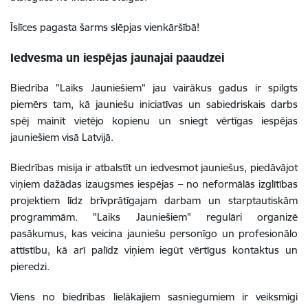
Īslīces pagasta šarms slēpjas vienkāršībā!
Iedvesma un iespējas jaunajai paaudzei
Biedrība "Laiks Jauniešiem" jau vairākus gadus ir spilgts
piemērs tam, kā jauniešu iniciatīvas un sabiedriskais darbs
spēj mainīt vietējo kopienu un sniegt vērtīgas iespējas
jauniešiem visā Latvijā.
Biedrības misija ir atbalstīt un iedvesmot jauniešus, piedāvājot
viņiem dažādas izaugsmes iespējas – no neformālās izglītības
projektiem līdz brīvprātīgajam darbam un starptautiskām
programmām. "Laiks Jauniešiem" regulāri organizē
pasākumus, kas veicina jauniešu personīgo un profesionālo
attīstību, kā arī palīdz viņiem iegūt vērtīgus kontaktus un
pieredzi.
Viens no biedrības lielākajiem sasniegumiem ir veiksmīgi