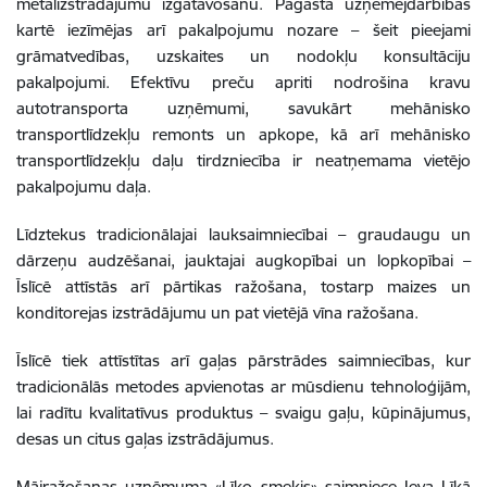
metālizstrādājumu izgatavošanu. Pagasta uzņēmējdarbības
kartē iezīmējas arī pakalpojumu nozare – šeit pieejami
grāmatvedības, uzskaites un nodokļu konsultāciju
pakalpojumi. Efektīvu preču apriti nodrošina kravu
autotransporta uzņēmumi, savukārt mehānisko
transportlīdzekļu remonts un apkope, kā arī mehānisko
transportlīdzekļu daļu tirdzniecība ir neatņemama vietējo
pakalpojumu daļa.
Līdztekus tradicionālajai lauksaimniecībai – graudaugu un
dārzeņu audzēšanai, jauktajai augkopībai un lopkopībai –
Īslīcē attīstās arī pārtikas ražošana, tostarp maizes un
konditorejas izstrādājumu un pat vietējā vīna ražošana.
Īslīcē tiek attīstītas arī gaļas pārstrādes saimniecības, kur
tradicionālās metodes apvienotas ar mūsdienu tehnoloģijām,
lai radītu kvalitatīvus produktus – svaigu gaļu, kūpinājumus,
desas un citus gaļas izstrādājumus.
Mājražošanas uzņēmuma «Līko smeķis» saimniece Ieva Līkā