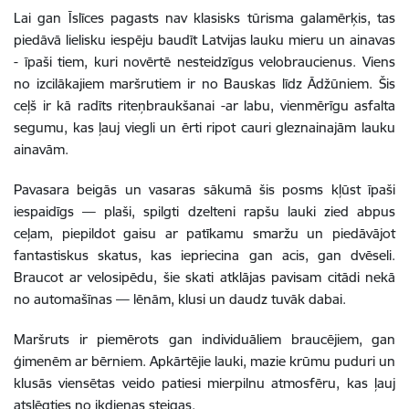
Lai gan Īslīces pagasts nav klasisks tūrisma galamērķis, tas
piedāvā lielisku iespēju baudīt Latvijas lauku mieru un ainavas
- īpaši tiem, kuri novērtē nesteidzīgus velobraucienus. Viens
no izcilākajiem maršrutiem ir no Bauskas līdz Ādžūniem. Šis
ceļš ir kā radīts riteņbraukšanai -ar labu, vienmērīgu asfalta
segumu, kas ļauj viegli un ērti ripot cauri gleznainajām lauku
ainavām.
Pavasara beigās un vasaras sākumā šis posms kļūst īpaši
iespaidīgs — plaši, spilgti dzelteni rapšu lauki zied abpus
ceļam, piepildot gaisu ar patīkamu smaržu un piedāvājot
fantastiskus skatus, kas iepriecina gan acis, gan dvēseli.
Braucot ar velosipēdu, šie skati atklājas pavisam citādi nekā
no automašīnas — lēnām, klusi un daudz tuvāk dabai.
Maršruts ir piemērots gan individuāliem braucējiem, gan
ģimenēm ar bērniem. Apkārtējie lauki, mazie krūmu puduri un
klusās viensētas veido patiesi mierpilnu atmosfēru, kas ļauj
atslēgties no ikdienas steigas.