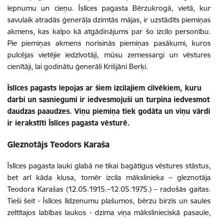
lepnumu un cieņu. Īslīces pagasta Bērzukrogā, vietā, kur
savulaik atradās ģenerāļa dzimtās mājas, ir uzstādīts piemiņas
akmens, kas kalpo kā atgādinājums par šo izcilo personību.
Pie piemiņas akmens norisinās piemiņas pasākumi, kuros
pulcējas vietējie iedzīvotāji, mūsu zemessargi un vēstures
cienītāji, lai godinātu ģenerāli Krišjāni Berķi.
Īslīces pagasts lepojas ar šiem izcilajiem cilvēkiem, kuru
darbi un sasniegumi ir iedvesmojuši un turpina iedvesmot
daudzas paaudzes. Viņu piemiņa tiek godāta un viņu vārdi
ir ierakstīti Īslīces pagasta vēsturē.
Gleznotājs Teodors Karaša
Īslīces pagasta lauki glabā ne tikai bagātīgus vēstures stāstus,
bet arī kāda klusa, tomēr izcila mākslinieka – gleznotāja
Teodora Karašas (12.05.1915.–12.05.1975.) – radošās gaitas.
Tieši šeit - Īslīces līdzenumu plašumos, bērzu birzīs un saules
zeltītajos labības laukos - dzima viņa mākslinieciskā pasaule,