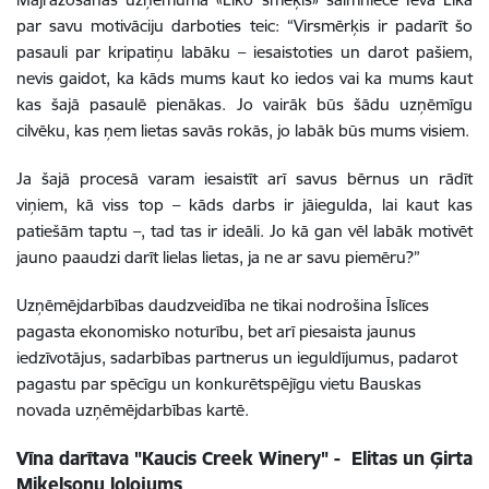
par savu motivāciju darboties teic: “
Virsmērķis ir padarīt šo
pasauli par kripatiņu labāku – iesaistoties un darot pašiem,
nevis gaidot, ka kāds mums kaut ko iedos vai ka mums kaut
kas šajā pasaulē pienākas. Jo vairāk būs šādu uzņēmīgu
cilvēku, kas ņem lietas savās rokās, jo labāk būs mums visiem.
Ja šajā procesā varam iesaistīt arī savus bērnus un rādīt
viņiem, kā viss top – kāds darbs ir jāiegulda, lai kaut kas
patiešām taptu –, tad tas ir ideāli. Jo kā gan vēl labāk motivēt
jauno paaudzi darīt lielas lietas, ja ne ar savu piemēru?”
Uzņēmējdarbības daudzveidība ne tikai nodrošina Īslīces
pagasta ekonomisko noturību, bet arī piesaista jaunus
iedzīvotājus, sadarbības partnerus un ieguldījumus, padarot
pagastu par spēcīgu un konkurētspējīgu vietu Bauskas
novada uzņēmējdarbības kartē.
Vīna darītava "Kaucis Creek Winery" - Elitas un Ģirta
Miķelsonu lolojums