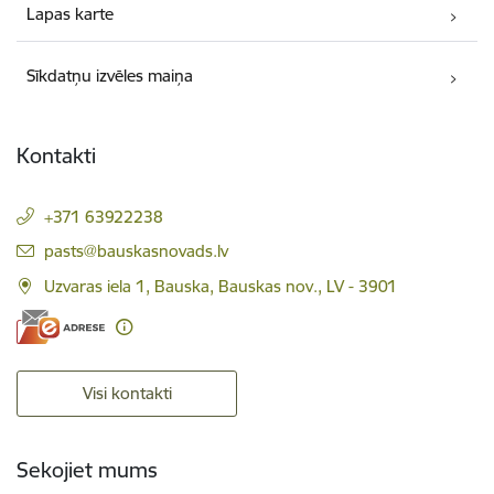
Lapas karte
Sīkdatņu izvēles maiņa
Kontakti
+371 63922238
E-pasts:
pasts@bauskasnovads.lv
Uzvaras iela 1, Bauska, Bauskas nov., LV - 3901
Visi kontakti
Sekojiet mums