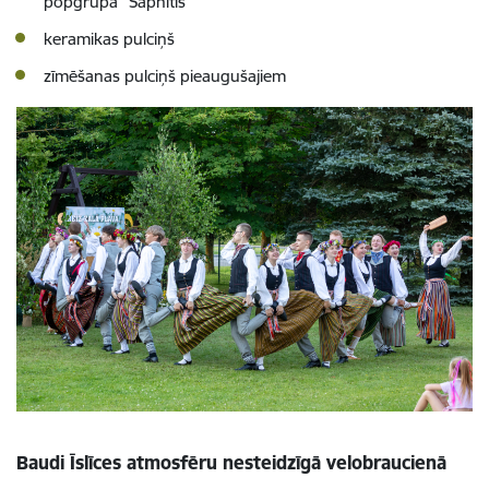
popgrupa "Sapnītis"
keramikas pulciņš
zīmēšanas pulciņš pieaugušajiem
Baudi Īslīces atmosfēru nesteidzīgā velobraucienā