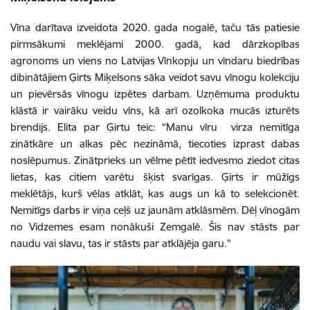
Vīna darītava izveidota 2020. gada nogalē, taču tās patiesie
pirmsākumi meklējami 2000. gadā, kad dārzkopības
agronoms un viens no Latvijas Vīnkopju un vīndaru biedrības
dibinātājiem Ģirts Miķelsons sāka veidot savu vīnogu kolekciju
un pievērsās vīnogu izpētes darbam. Uzņēmuma produktu
klāstā ir vairāku veidu vīns, kā arī ozolkoka mucās izturēts
brendijs. Elita par Ģirtu teic: “Manu vīru virza nemitīga
zinātkāre un alkas pēc nezināmā, tiecoties izprast dabas
noslēpumus. Zinātprieks un vēlme pētīt iedvesmo ziedot citas
lietas, kas citiem varētu šķist svarīgas. Ģirts ir mūžīgs
meklētājs, kurš vēlas atklāt, kas augs un kā to selekcionēt.
Nemitīgs darbs ir viņa ceļš uz jaunām atklāsmēm. Dēļ vīnogām
no Vidzemes esam nonākuši Zemgalē. Šis nav stāsts par
naudu vai slavu, tas ir stāsts par atklājēja garu.”