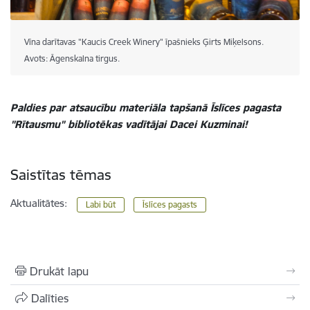
Vīna darītavas "Kaucis Creek Winery" īpašnieks Ģirts Miķelsons.
Avots: Āgenskalna tirgus.
Paldies par atsaucību materiāla tapšanā Īslīces pagasta
"Rītausmu" bibliotēkas vadītājai Dacei Kuzminai!
Saistītas tēmas
Aktualitātes:
Labi būt
Īslīces pagasts
Drukāt lapu
Dalīties