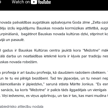
ovada pašvaldības augstākais apbalvojums Goda zīme „Zelta ozols
dēju izcilu ieguldījumu Bauskas novada kormūzikas attīstībā, au
 turpināšanā, bagātinot Bauskas novada kultūras dzīvi, stiprino
vijā un pasaulē.
3 gadus ir Bauskas Kultūras centra jauktā kora “Mežotne” māksl
ālā darba un neatlaidības ietekmē koris ir kļuvis par tradīciju ne
uskas novada robežām.
a profesija ir arī šaubu profesija, kā daudziem radošiem cilvēkiem.
 te tu esi pilnīgā bezdibenī. Tad tev jāpaceļas, un tu nevari ne
šāmcelšanās ir jāpiedzīvo,” sarunā stāsta Mārīte Jonkus. “Es e
r sanācis, ka koris “Mežotne” ir palicis tāds ilggadējais un vienīgai
. Viņi iedvesmo, es viņus apbrīnoju, un tas ir tas, kas mani mudina 
abiedrisko attiecību nodaļa