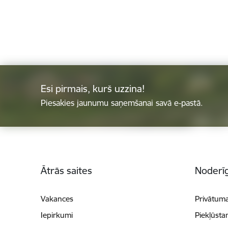
Esi pirmais, kurš uzzina!
Piesakies jaunumu saņemšanai savā e-pastā.
Kājene
Ātrās saites
Noderīg
Vakances
Privātuma
Iepirkumi
Piekļūsta