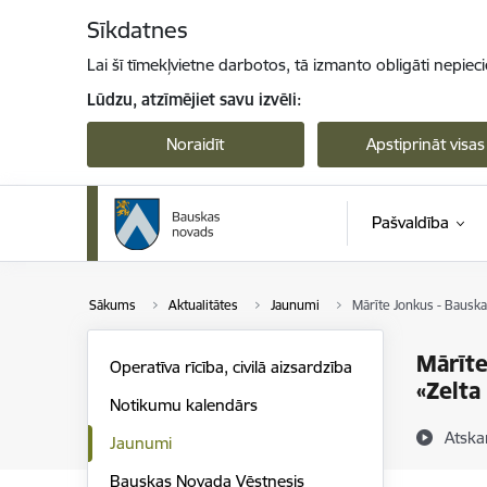
Pāriet uz lapas saturu
Sīkdatnes
Lai šī tīmekļvietne darbotos, tā izmanto obligāti nepiec
Lūdzu, atzīmējiet savu izvēli:
Noraidīt
Apstiprināt visas
Pašvaldība
Sākums
Aktualitātes
Jaunumi
Mārīte Jonkus - Bausk
Mārīte
Operatīva rīcība, civilā aizsardzība
«Zelta
Notikumu kalendārs
Atska
Jaunumi
Bauskas Novada Vēstnesis