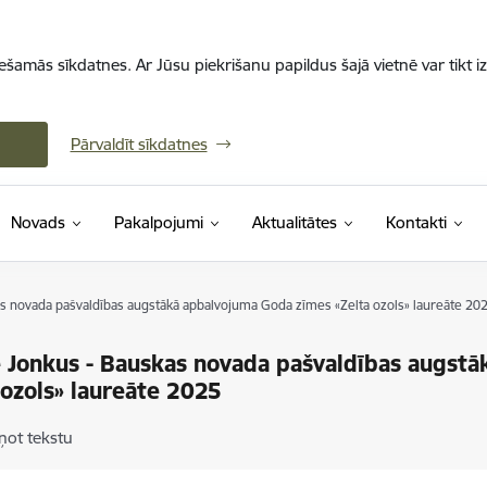
iešamās sīkdatnes. Ar Jūsu piekrišanu papildus šajā vietnē var tikt i
Pārvaldīt sīkdatnes
Novads
Pakalpojumi
Aktualitātes
Kontakti
as novada pašvaldības augstākā apbalvojuma Goda zīmes «Zelta ozols» laureāte 20
 Jonkus - Bauskas novada pašvaldības augst
 ozols» laureāte 2025
ņot tekstu