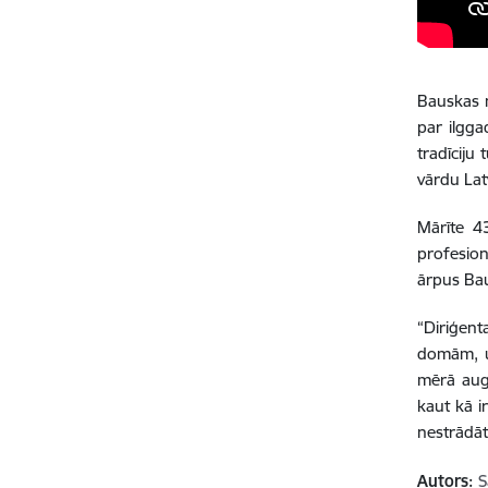
Bauskas n
par ilgga
tradīciju
vārdu Lat
Mārīte 4
profesion
ārpus Ba
“Diriģent
domām, un
mērā aug
kaut kā i
nestrādāt
Autors:
S