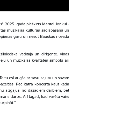
” 2025. gadā piešķirts Mārītei Jonkui -
gstas muzikālās kultūras saglabāšanā un
t kopienas garu un nesot Bauskas novada
inieciskā vadītāja un diriģente. Viņas
sēju un muzikālās kvalitātes simbolu arī
 Te tu esi augšā ar savu sajūtu un savām
pacelties. Pēc katra koncerta kaut kādā
smu aizgājusi no dažādiem darbiem, bet
s mans darbs. Arī tagad, kad varētu vairs
turpināt.”