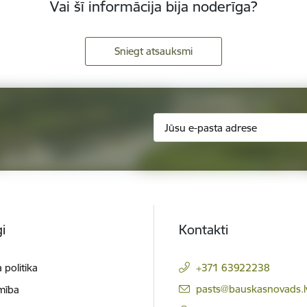
Vai šī informācija bija noderīga?
Sniegt atsauksmi
i
Kontakti
 politika
+371 63922238
E-pasts:
pasts@bauskasnovads.l
mība