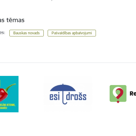
tas tēmas
es:
Bauskas novads
Pašvaldības apbalvojumi