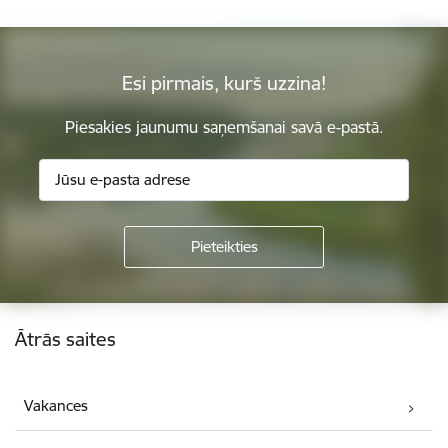
Esi pirmais, kurš uzzina!
Piesakies jaunumu saņemšanai savā e-pastā.
Kājene
Ātrās saites
Vakances