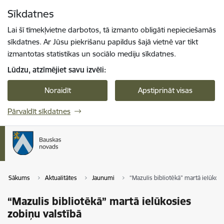
Pāriet uz lapas saturu
Sīkdatnes
Spied
lai meklētu
Enter
Lai šī tīmekļvietne darbotos, tā izmanto obligāti nepieciešamās
sīkdatnes. Ar Jūsu piekrišanu papildus šajā vietnē var tikt
izmantotas statistikas un sociālo mediju sīkdatnes.
Lūdzu, atzīmējiet savu izvēli:
Noraidīt
Apstiprināt visas
Pārvaldīt sīkdatnes
Sākums
Aktualitātes
Jaunumi
“Mazulis bibliotēkā” martā ielūkosi
“Mazulis bibliotēkā” martā ielūkosies
zobiņu valstībā