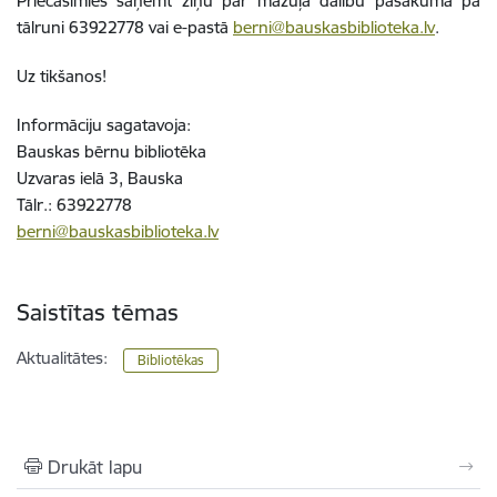
Priecāsimies saņemt ziņu par mazuļa dalību pasākumā pa
tālruni 63922778 vai e-pastā
berni@bauskasbiblioteka.lv
.
Uz tikšanos!
Informāciju sagatavoja:
Bauskas bērnu bibliotēka
Uzvaras ielā 3, Bauska
Tālr.: 63922778
berni@bauskasbiblioteka.lv
Saistītas tēmas
Aktualitātes:
Bibliotēkas
Drukāt lapu