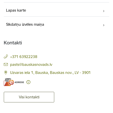
Lapas karte
Sīkdatņu izvēles maiņa
Kontakti
+371 63922238
E-pasts:
pasts@bauskasnovads.lv
Uzvaras iela 1, Bauska, Bauskas nov., LV - 3901
Visi kontakti