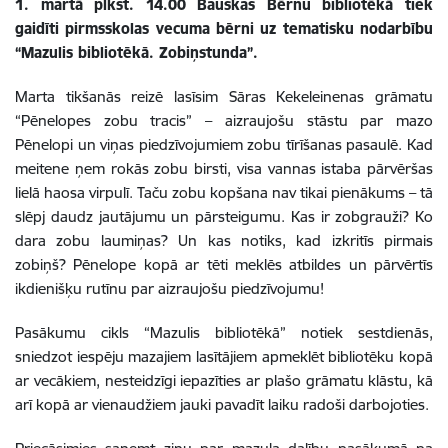
1. martā plkst. 14.00 Bauskas Bērnu bibliotēkā tiek
gaidīti pirmsskolas vecuma bērni uz tematisku nodarbību
“Mazulis bibliotēkā. Zobiņstunda”.
Marta tikšanās reizē lasīsim Sāras Kekeleinenas grāmatu
“Pēnelopes zobu tracis” – aizraujošu stāstu par mazo
Pēnelopi un viņas piedzīvojumiem zobu tīrīšanas pasaulē. Kad
meitene ņem rokās zobu birsti, visa vannas istaba pārvēršas
lielā haosa virpulī. Taču zobu kopšana nav tikai pienākums – tā
slēpj daudz jautājumu un pārsteigumu. Kas ir zobgrauži? Ko
dara zobu laumiņas? Un kas notiks, kad izkritīs pirmais
zobiņš? Pēnelope kopā ar tēti meklēs atbildes un pārvērtīs
ikdienišķu rutīnu par aizraujošu piedzīvojumu!
Pasākumu cikls “Mazulis bibliotēkā” notiek sestdienās,
sniedzot iespēju mazajiem lasītājiem apmeklēt bibliotēku kopā
ar vecākiem, nesteidzīgi iepazīties ar plašo grāmatu klāstu, kā
arī kopā ar vienaudžiem jauki pavadīt laiku radoši darbojoties.