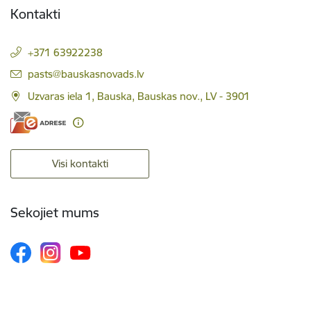
Kontakti
+371 63922238
E-pasts:
pasts@bauskasnovads.lv
Uzvaras iela 1, Bauska, Bauskas nov., LV - 3901
Visi kontakti
Sekojiet mums