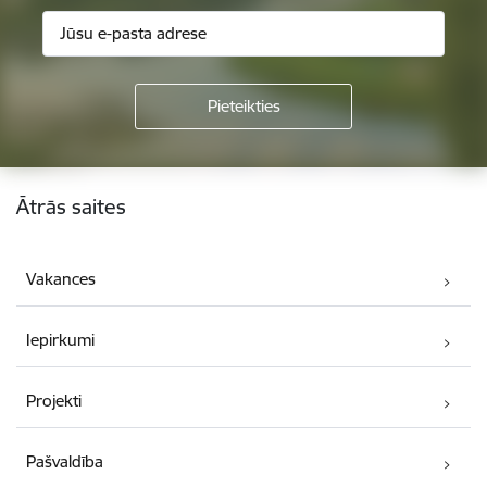
Kājene
Ātrās saites
Vakances
Iepirkumi
Projekti
Pašvaldība