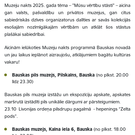
Muzeju nakts 2025. gada tēma – "Mūsu vērtību stāsti" – aicina
gan valsts, pašvaldību un privātos muzejus, gan citus
sabiedriskās dzīves organizatorus dalīties ar savās kolekcijās
esošajām nozīmīgākajām vērtībām un atklāt šos stāstus
plašākai sabiedrībai.
Aicinām ielūkoties Muzeju nakts programmā Bauskas novadā
un jau laikus ieplānot aizraujošu, atklājumiem bagātu kultūras
vakaru!
Bauskas pils muzejs, Pilskalns, Bauska
(no plkst. 20.00
līdz 23.30)
Bauskas pils muzeja izstāžu un ekspozīciju apskate, apskates
maršrutā izstādīti pils unikālie dārgumi ar pārsteigumiem.
23.10 Livonijas ordeņa pilsdrupu pagalmā - hepenings “Zelta
pods”.
Bauskas muzejs, Kalna iela 6, Bauska
(no plkst. 18.00