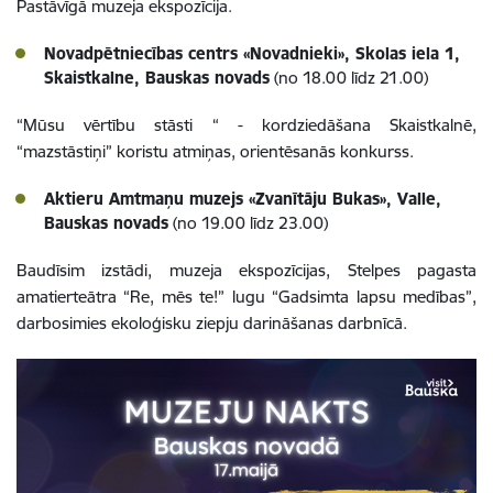
Pastāvīgā muzeja ekspozīcija.
Novadpētniecības centrs «Novadnieki», Skolas iela 1,
Skaistkalne, Bauskas novads
(no 18.00 līdz 21.00)
“Mūsu vērtību stāsti “ - kordziedāšana Skaistkalnē,
“mazstāstiņi” koristu atmiņas, orientēsanās konkurss.
Aktieru Amtmaņu muzejs «Zvanītāju Bukas», Valle,
Bauskas novads
(no 19.00 līdz 23.00)
Baudīsim izstādi, muzeja ekspozīcijas, Stelpes pagasta
amatierteātra “Re, mēs te!” lugu “Gadsimta lapsu medības”,
darbosimies ekoloģisku ziepju darināšanas darbnīcā.