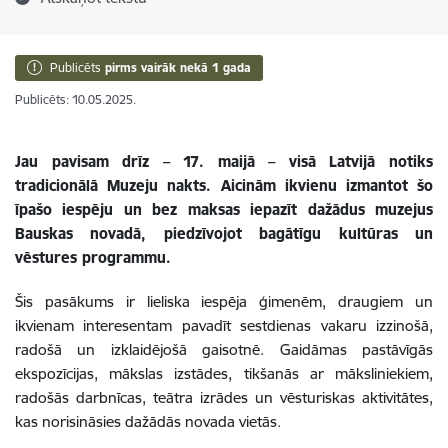
Publicēts
pirms vairāk nekā 1 gada
Publicēts: 10.05.2025.
Jau pavisam drīz – 17. maijā – visā Latvijā notiks
tradicionālā Muzeju nakts. Aicinām ikvienu izmantot šo
īpašo iespēju un bez maksas iepazīt dažādus muzejus
Bauskas novadā, piedzīvojot bagātīgu kultūras un
vēstures programmu.
Šis pasākums ir lieliska iespēja ģimenēm, draugiem un
ikvienam interesentam pavadīt sestdienas vakaru izzinošā,
radošā un izklaidējošā gaisotnē. Gaidāmas pastāvīgās
ekspozīcijas, mākslas izstādes, tikšanās ar māksliniekiem,
radošās darbnīcas, teātra izrādes un vēsturiskas aktivitātes,
kas norisināsies dažādās novada vietās.