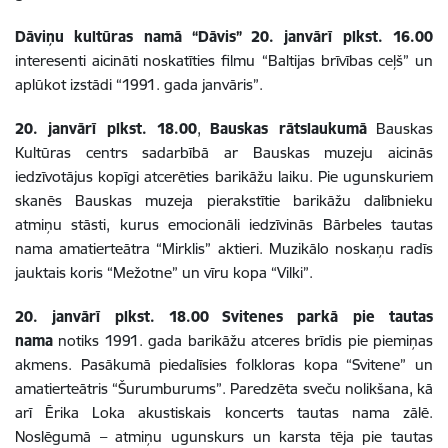
Dāviņu kultūras namā “Dāvis”
20. janvārī plkst. 16.00
interesenti aicināti noskatīties filmu
“Baltijas brīvības ceļš” un
aplūkot izstādi “1991. gada janvāris”.
20. janvārī plkst. 18.00
,
Bauskas rātslaukumā
Bauskas
Kultūras centrs sadarbībā ar Bauskas muzeju aicinās
iedzīvotājus kopīgi atcerēties barikāžu laiku. Pie ugunskuriem
skanēs Bauskas muzeja pierakstītie barikāžu dalībnieku
atmiņu stāsti, kurus emocionāli iedzīvinās Bārbeles tautas
nama amatierteātra “Mirklis” aktieri. Muzikālo noskaņu radīs
jauktais koris “Mežotne” un vīru kopa “Vilki”.
20. janvārī plkst. 18.00
Svitenes parkā pie tautas
nama
notiks 1991. gada barikāžu atceres brīdis pie piemiņas
akmens. Pasākumā piedalīsies folkloras kopa “Svitene” un
amatierteātris “Šurumburums”. Paredzēta sveču nolikšana, kā
arī Ērika Loka akustiskais koncerts tautas nama zālē.
Noslēgumā – atmiņu ugunskurs un karsta tēja pie tautas