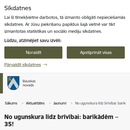
Pāriet uz lapas saturu
Sīkdatnes
Spied
lai meklētu
Enter
Lai šī tīmekļvietne darbotos, tā izmanto obligāti nepieciešamās
sīkdatnes. Ar Jūsu piekrišanu papildus šajā vietnē var tikt
izmantotas statistikas un sociālo mediju sīkdatnes.
Lūdzu, atzīmējiet savu izvēli:
Noraidīt
Apstiprināt visas
Pārvaldīt sīkdatnes
Sākums
Aktualitātes
Jaunumi
No ugunskura līdz brīvībai: barikā
No ugunskura līdz brīvībai: barikādēm –
35!