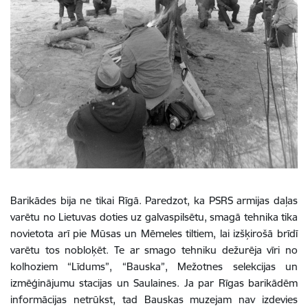
Barikādes bija ne tikai Rīgā. Paredzot, ka PSRS armijas daļas
varētu no Lietuvas doties uz galvaspilsētu, smagā tehnika tika
novietota arī pie Mūsas un Mēmeles tiltiem, lai izšķirošā brīdī
varētu tos nobloķēt. Te ar smago tehniku dežurēja vīri no
kolhoziem “Līdums”, “Bauska”, Mežotnes selekcijas un
izmēģinājumu stacijas un Saulaines. Ja par Rīgas barikādēm
informācijas netrūkst, tad Bauskas muzejam nav izdevies