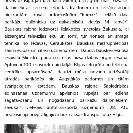
devās uz Rīgu jau tajā pašā vakarā, bija agrofirmas “Uzvara”
darbinieki ar četriem lieljaudas traktoriem un četrām smagi
piekrautām kravas automašīnām “Kamaz”. Lielākā daļa
barikāžu dalībnieku uz galvaspilsētu devās 14. janvārī.
Bauskas rajona iedzīvotāji lielākoties izvietojās Zaķusalā, lai
aizsargātu televīzijas ēku un torni; tur nonāca arī smagā
tehnika no Iecavas, Ceraukstes, Bauskas mežrūpniecības
saimniecības un citiem uzņēmumiem. Daudzi baušķenieki tika
iesaistīti Ministru padomes ēkas aizsardzības organizēšanā.
Aptuveni 100 iecavnieku piedalījās Rīgas telegrāfa un telefona
centrāles apsargāšanā, daudzi mūsu novada iedzīvotāji
atradās barikādēs pie Augstākās padomes un citām
svarīgākajām iestādēm. Bauskas rajona Sabiedriskās
ēdināšanas uzņēmumu apvienība rūpējās par ēdiena
sagatavošanu un nogādāšanu barikāžu dalībniekiem,
savukārt vietējais autotransporta uzņēmums 28. ATU
nodrošināja brīvprātīgajiem bezmaksas transportu uz Rīgu.