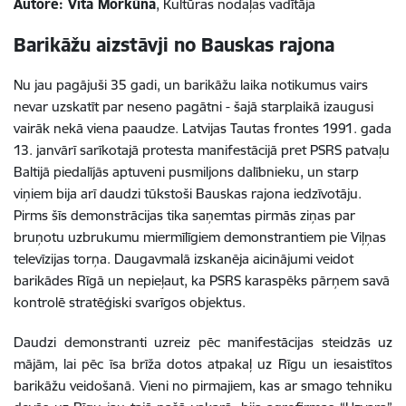
Autore: Vita Morkūna
, Kultūras nodaļas vadītāja
Barikāžu aizstāvji no Bauskas rajona
Nu jau pagājuši 35 gadi, un barikāžu laika notikumus vairs
nevar uzskatīt par neseno pagātni - šajā starplaikā izaugusi
vairāk nekā viena paaudze. Latvijas Tautas frontes 1991. gada
13. janvārī sarīkotajā protesta manifestācijā pret PSRS patvaļu
Baltijā piedalījās aptuveni pusmiljons dalībnieku, un starp
viņiem bija arī daudzi tūkstoši Bauskas rajona iedzīvotāju.
Pirms šīs demonstrācijas tika saņemtas pirmās ziņas par
bruņotu uzbrukumu miermīlīgiem demonstrantiem pie Viļņas
televīzijas torņa. Daugavmalā izskanēja aicinājumi veidot
barikādes Rīgā un nepieļaut, ka PSRS karaspēks pārņem savā
kontrolē stratēģiski svarīgos objektus.
Daudzi demonstranti uzreiz pēc manifestācijas steidzās uz
mājām, lai pēc īsa brīža dotos atpakaļ uz Rīgu un iesaistītos
barikāžu veidošanā. Vieni no pirmajiem, kas ar smago tehniku