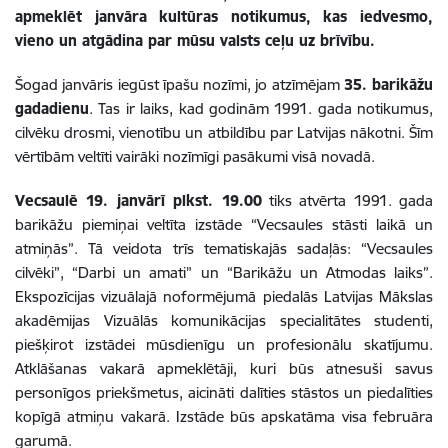
apmeklēt janvāra kultūras notikumus, kas iedvesmo,
vieno un atgādina par mūsu valsts ceļu uz brīvību.
Šogad janvāris iegūst īpašu nozīmi, jo atzīmējam
35. barikāžu
gadadienu
. Tas ir laiks, kad godinām 1991. gada notikumus,
cilvēku drosmi, vienotību un atbildību par Latvijas nākotni. Šīm
vērtībām veltīti vairāki nozīmīgi pasākumi visā novadā.
Vecsaulē 19. janvārī plkst. 19.00
tiks atvērta 1991. gada
barikāžu piemiņai veltīta izstāde “Vecsaules stāsti laikā un
atmiņās”. Tā veidota trīs tematiskajās sadaļās: “Vecsaules
cilvēki”, “Darbi un amati” un “Barikāžu un Atmodas laiks”.
Ekspozīcijas vizuālajā noformējumā piedalās Latvijas Mākslas
akadēmijas Vizuālās komunikācijas specialitātes studenti,
piešķirot izstādei mūsdienīgu un profesionālu skatījumu.
Atklāšanas vakarā apmeklētāji, kuri būs atnesuši savus
personīgos priekšmetus, aicināti dalīties stāstos un piedalīties
kopīgā atmiņu vakarā. Izstāde būs apskatāma visa februāra
garumā.