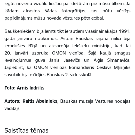
iegūt nevienu vizuālu liecību par dežūrām pie mūsu tiltiem. Ja
kādam atrastos šādas fotogrāfijas, tas būtu vērtīgs
papildinājums mūsu novada vēstures pētniecībai.
Baušķeniekiem bija lemts tikt ierautiem visasiņainākajos 1991.
gada janvāra notikumos. Astoņi Bauskas rajona miliči bija
ieradušies Rīgā un aizsargāja Iekšlietu ministriju, kad tai
20. janvārī uzbruka OMON vienība. Šajā kaujā smagus
ievainojumus guva Jānis Jasēvičs un Aļģis Simanavičs.
Jāpiebilst, ka OMON vienības komandieris Česlavs Mļiņņiks
savulaik bija mācījies Bauskas 2. vidusskolā.
Foto:
Arnis Indriks
Autors: Raitis Ābelnieks
, Bauskas muzeja Vēstures nodaļas
vadītājs
Saistītas tēmas