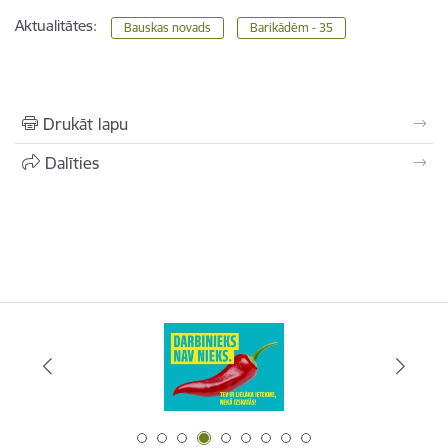
Aktualitātes:
Bauskas novads
Barikādēm - 35
Drukāt lapu
Dalīties