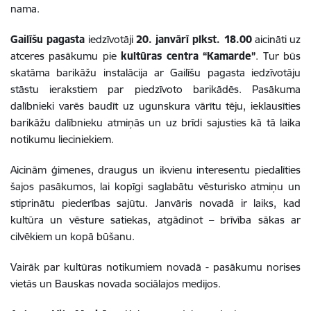
nama.
Gailīšu pagasta
iedzīvotāji
20. janvārī plkst. 18.00
aicināti uz
atceres pasākumu pie
kultūras centra
“Kamarde”
. Tur būs
skatāma barikāžu instalācija ar Gailīšu pagasta iedzīvotāju
stāstu ierakstiem par piedzīvoto barikādēs. Pasākuma
dalībnieki varēs baudīt uz ugunskura vārītu tēju, ieklausīties
barikāžu dalībnieku atmiņās un uz brīdi sajusties kā tā laika
notikumu lieciniekiem.
Aicinām ģimenes, draugus un ikvienu interesentu piedalīties
šajos pasākumos, lai kopīgi saglabātu vēsturisko atmiņu un
stiprinātu piederības sajūtu. Janvāris novadā ir laiks, kad
kultūra un vēsture satiekas, atgādinot – brīvība sākas ar
cilvēkiem un kopā būšanu.
Vairāk par kultūras notikumiem novadā - pasākumu norises
vietās un Bauskas novada sociālajos medijos.