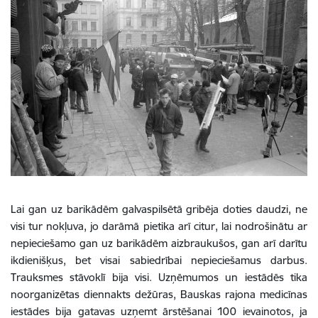
Lai gan uz barikādēm galvaspilsētā gribēja doties daudzi, ne
visi tur nokļuva, jo darāmā pietika arī citur, lai nodrošinātu ar
nepieciešamo gan uz barikādēm aizbraukušos, gan arī darītu
ikdienišķus, bet visai sabiedrībai nepieciešamus darbus.
Trauksmes stāvoklī bija visi. Uzņēmumos un iestādēs tika
noorganizētas diennakts dežūras, Bauskas rajona medicīnas
iestādes bija gatavas uzņemt ārstēšanai 100 ievainotos, ja