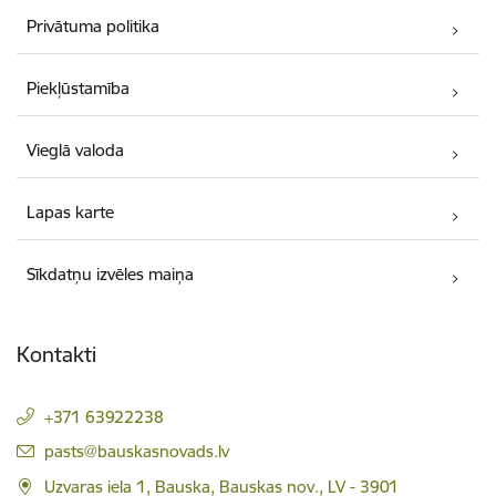
Privātuma politika
Piekļūstamība
Vieglā valoda
Lapas karte
Sīkdatņu izvēles maiņa
Kontakti
+371 63922238
E-pasts:
pasts@bauskasnovads.lv
Uzvaras iela 1, Bauska, Bauskas nov., LV - 3901