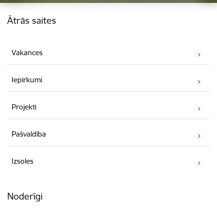
Kājene
Ātrās saites
Vakances
Iepirkumi
Projekti
Pašvaldība
Izsoles
Noderīgi