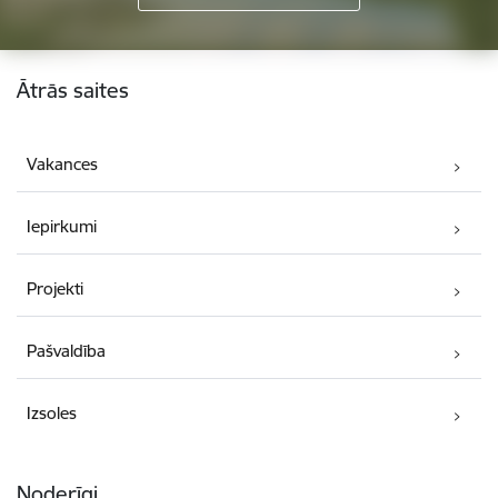
Kājene
Ātrās saites
Vakances
Iepirkumi
Projekti
Pašvaldība
Izsoles
Noderīgi