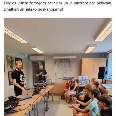
Paldies visiem foršajiem bērniem un jauniešiem par aktivitāti,
zinātkāri un lielisko noskaņojumu!