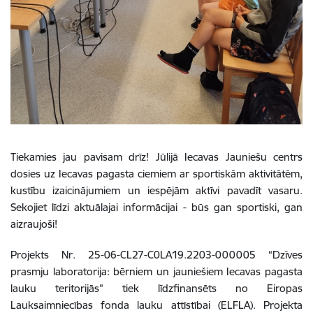
Tiekamies jau pavisam drīz! Jūlijā Iecavas Jauniešu centrs
dosies uz Iecavas pagasta ciemiem ar sportiskām aktivitātēm,
kustību izaicinājumiem un iespējām aktīvi pavadīt vasaru.
Sekojiet līdzi aktuālajai informācijai - būs gan sportiski, gan
aizraujoši!
Projekts Nr. 25-06-CL27-C0LA19.2203-000005 “Dzīves
prasmju laboratorija: bērniem un jauniešiem Iecavas pagasta
lauku teritorijās” tiek līdzfinansēts no Eiropas
Lauksaimniecības fonda lauku attīstībai (ELFLA). Projekta