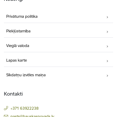
Privātuma politika
Piekļūstamība
Vieglā valoda
Lapas karte
Sīkdatņu izvēles maiņa
Kontakti
+371 63922238
E-pasts:
pasts@bauskasnovads.lv