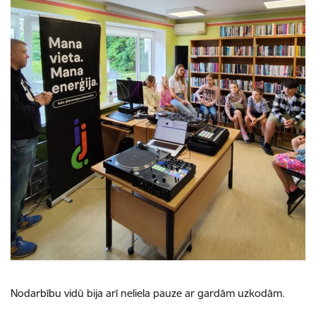
Nodarbību vidū bija arī neliela pauze ar gardām uzkodām.