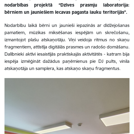
nodarbības projektā “Dzīves prasmju laboratorija:
bērniem un jauniešiem Iecavas pagasta lauku teritorijās”.
Nodarbību laikā bērni un jaunieši iepazinās ar dīdžejošanas
pamatiem, mūzikas miksēšanas iespējām un skrečošanu,
izmantojot plašu atskaņotāju. Viņi veidoja ritmus no skaņu
fragmentiem, attīstīja digitālās prasmes un radošo domāšanu.
Dalībnieki aktīvi iesaistījās praktiskajās aktivitātēs - katram bija
iespēja izmēģināt dažādus paņēmienus pie DJ pults, vinila
atskaņotāja un samplera, kas atskaņo skaņu fragmentus.