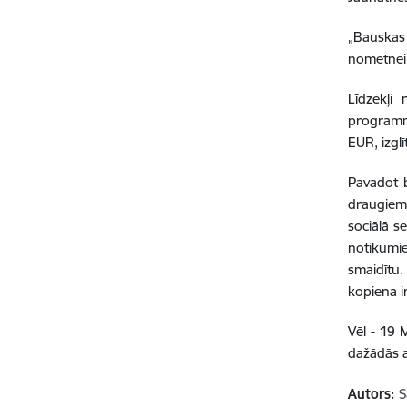
„Bauskas
nometnei.
Līdzekļi
programm
EUR, izgl
Pavadot b
draugiem 
sociālā s
notikumie
smaidītu.
kopiena i
Vēl - 19 
dažādās a
Autors:
S