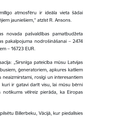
līgo atmosfēru ir ideāla vieta šādai
jiem jauniešiem,” atzīst R. Ansons.
kas novada pašvaldības pamatbudžeta
nas pakalpojuma nodrošināšanai – 2474
kiem – 16723 EUR.
cīja: „Sirsnīga pateicība mūsu Latvijas
obusiem, ģeneratoriem, apkures katliem
s neaizmirstami, rosīgi un interesantiem
kuri ir gatavi darīt visu, lai mūsu bērni
s notikums vēlreiz pierāda, ka Eiropas
lsētu Billerbeku, Vācijā, kur piedalīsies