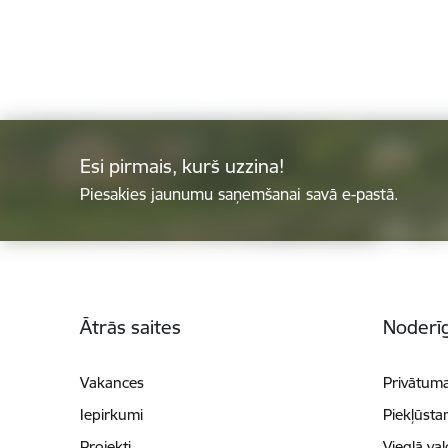
Esi pirmais, kurš uzzina!
Piesakies jaunumu saņemšanai savā e-pastā.
Kājene
Ātrās saites
Noderīg
Vakances
Privātuma
Iepirkumi
Piekļūsta
Projekti
Vieglā va