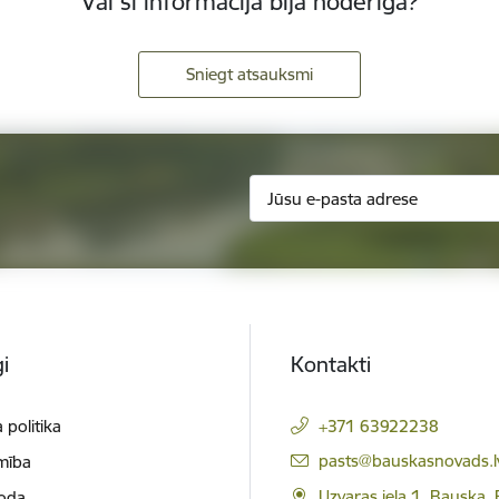
Vai šī informācija bija noderīga?
Sniegt atsauksmi
i
Kontakti
 politika
+371 63922238
E-pasts:
pasts@bauskasnovads.l
mība
Uzvaras iela 1, Bauska,
loda