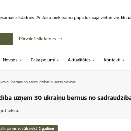
iešamās sīkdatnes. Ar Jūsu piekrišanu papildus šajā vietnē var tikt i
Pārvaldīt sīkdatnes
Novads
Pakalpojumi
Aktualitātes
Kontakti
kraiņu bērnus no sadraudzības pilsētas Malinas
dība uzņem 30 ukraiņu bērnus no sadraudzība
ņot tekstu
cēts
pirms vairāk nekā 2 gadiem