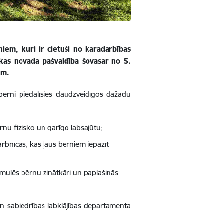
niem, kuri ir cietuši no karadarbības
skas novada pašvaldība šovasar no 5.
em.
bērni piedalīsies daudzveidīgos dažādu
rnu fizisko un garīgo labsajūtu;
arbnīcas, kas ļaus bērniem iepazīt
imulēs bērnu zinātkāri un paplašinās
un sabiedrības labklājības departamenta