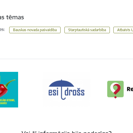
tas tēmas
es:
Bauskas novada pašvaldība
Starptautiskā sadarbība
Atbalsts 