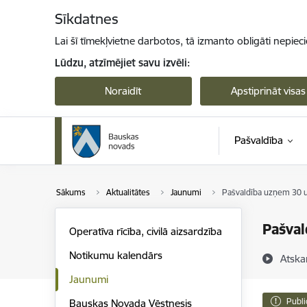
Pāriet uz lapas saturu
Sīkdatnes
Lai šī tīmekļvietne darbotos, tā izmanto obligāti nepiec
Lūdzu, atzīmējiet savu izvēli:
Noraidīt
Apstiprināt visas
Pašvaldība
Sākums
Aktualitātes
Jaunumi
Pašvaldība uzņem 30 u
Pašval
Operatīva rīcība, civilā aizsardzība
Notikumu kalendārs
Atska
Jaunumi
Publi
Bauskas Novada Vēstnesis