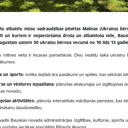
gtu atbalstu mūsu sadraudzības pilsētas Malinas (Ukraina) bēr
stī un kuriem ir nepieciešama droša un atbalstoša vide, Bau
 augustam uzņem 30 ukraiņu bērnus vecumā no 10 līdz 13 gadi
mītnes vieta ir Iecavas pamatskola. Divu nedēļu laikā ukraiņu 
ākumos:
a un sports:
notiks dažādi āra pasākumi un spēles, kas veicinās bē
ras un vēstures iepazīšana:
plānotas ekskursijas un izglītojošas d
as novadu;
tojošas aktivitātes:
plānota
interaktīvās mācīšanās pieredze, kas st
zināšanu daudzveidību.
adīs Bauskas novada administrācijas Izglītības, kultūras, sporta 
 nodaļas vecākais speciālists Rihards Ansons.