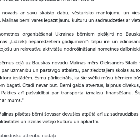
 novads ar savu skaisto dabu, vēsturisko mantojumu un viesmī
 Malinas bērni varēs iepazīt jaunu kultūru un sadraudzēties ar vietē
 nometnes organizēšanai Ukrainas bērniem piešķirti no Baus
as „Līdzekļi neparedzētiem gadījumiem”: telpu īrei un ēdināša
ītojošu un rekreatīvu aktivitāšu nodrošināšanai nometnes dalībnie
ērnus ceļā uz Bauskas novadu Malinas mērs Oleksandrs Sitailo sa
par uzmanību un pastāvīgo atbalstu, par ziedotajiem skolas aut
ektora iestādēm. Esmu pārliecināts, ka šie svētki mūsu bērniem bū
m bagāti. Citādi nevar būt. Bērni gaida atvērtus, laipnus cilvēkus, 
 Paldies arī pašvaldībai par transporta izmaksu finansēšanu. Ši
r ar mums.”
Malinas pilsētas bērni šovasar devušies atpūtā arī uz sadraudzības pi
ktivitātēs un izzinās vietējo kultūru un apkārtni.
abiedrisko attiecību nodaļa