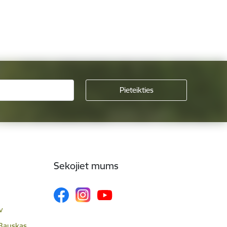
Sekojiet mums
v
 Bauskas