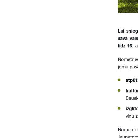
Lai snie
savā val
līdz 16.
Nometnes 
jomu pas
atpūt
kultū
Bausk
izglī
viņu 
Nometni v
Jaunatnes