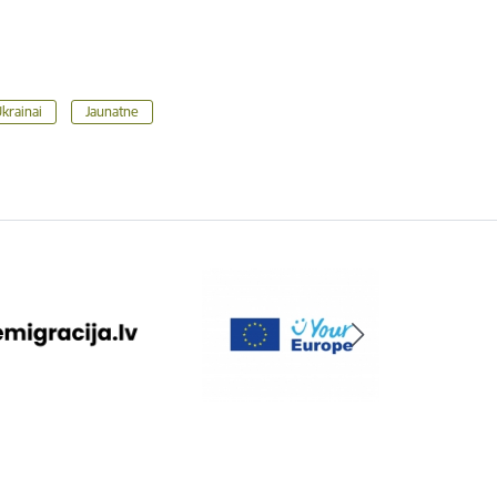
Ukrainai
Jaunatne