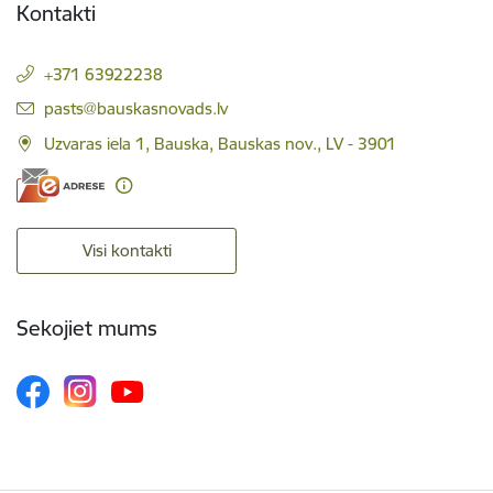
Kontakti
+371 63922238
E-pasts:
pasts@bauskasnovads.lv
Uzvaras iela 1, Bauska, Bauskas nov., LV - 3901
Visi kontakti
Sekojiet mums