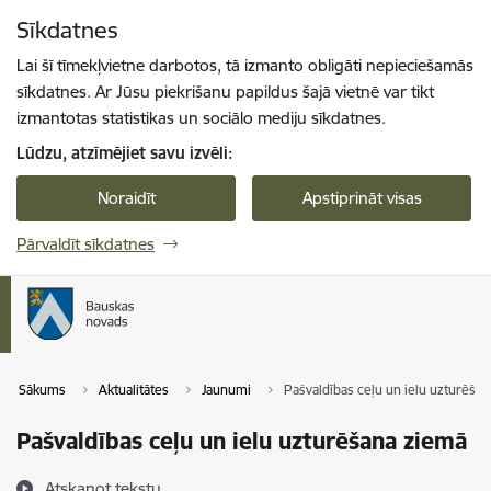
Pāriet uz lapas saturu
Sīkdatnes
Spied
lai meklētu
Enter
Lai šī tīmekļvietne darbotos, tā izmanto obligāti nepieciešamās
sīkdatnes. Ar Jūsu piekrišanu papildus šajā vietnē var tikt
izmantotas statistikas un sociālo mediju sīkdatnes.
Lūdzu, atzīmējiet savu izvēli:
Noraidīt
Apstiprināt visas
Pārvaldīt sīkdatnes
Sākums
Aktualitātes
Jaunumi
Pašvaldības ceļu un ielu uzturēša
Pašvaldības ceļu un ielu uzturēšana ziemā
Atskaņot tekstu