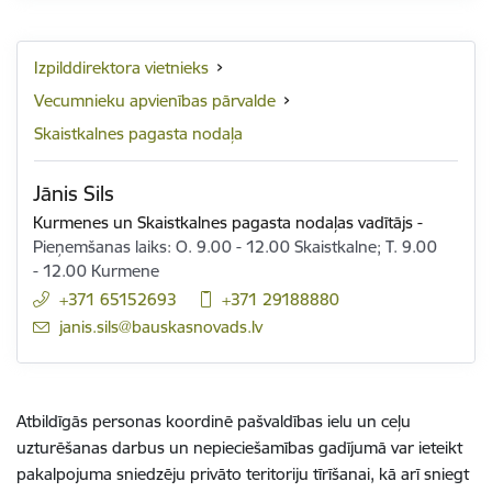
Izpilddirektora vietnieks
Vecumnieku apvienības pārvalde
Skaistkalnes pagasta nodaļa
Jānis Sils
Kurmenes un Skaistkalnes pagasta nodaļas vadītājs
-
Pieņemšanas laiks: O. 9.00 - 12.00 Skaistkalne; T. 9.00
- 12.00 Kurmene
+371 65152693
+371 29188880
E-pasts:
janis.sils@bauskasnovads.lv
Atbildīgās personas koordinē pašvaldības ielu un ceļu
uzturēšanas darbus un nepieciešamības gadījumā var ieteikt
pakalpojuma sniedzēju privāto teritoriju tīrīšanai, kā arī sniegt