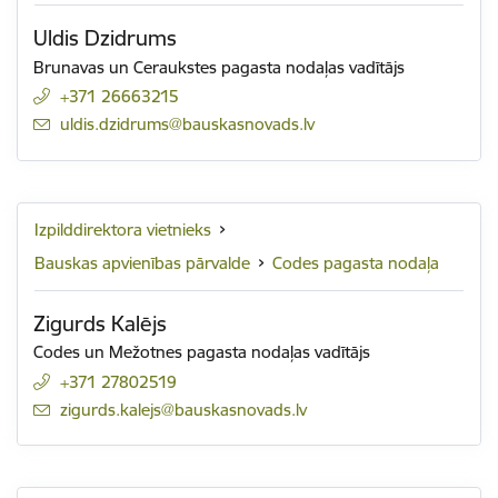
Uldis Dzidrums
Brunavas un Ceraukstes pagasta nodaļas vadītājs
+371 26663215
E-pasts:
uldis.dzidrums@bauskasnovads.lv
Izpilddirektora vietnieks
Bauskas apvienības pārvalde
Codes pagasta nodaļa
Zigurds Kalējs
Codes un Mežotnes pagasta nodaļas vadītājs
+371 27802519
E-pasts:
zigurds.kalejs@bauskasnovads.lv