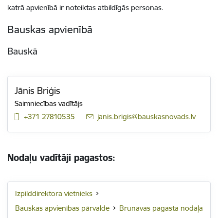
katrā apvienībā ir noteiktas atbildīgās personas.
Bauskas apvienībā
Bauskā
Jānis Briģis
Saimniecības vadītājs
+371 27810535
E-pasts:
janis.brigis@bauskasnovads.lv
Nodaļu vadītāji pagastos:
Izpilddirektora vietnieks
Bauskas apvienības pārvalde
Brunavas pagasta nodaļa