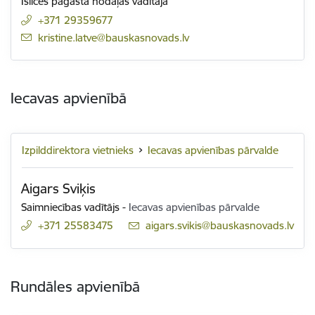
Īslīces pagasta nodaļas vadītāja
+371 29359677
E-pasts:
kristine.latve@bauskasnovads.lv
Iecavas apvienībā
Izpilddirektora vietnieks
Iecavas apvienības pārvalde
Aigars Sviķis
Saimniecības vadītājs
-
Iecavas apvienības pārvalde
+371 25583475
E-pasts:
aigars.svikis@bauskasnovads.lv
Rundāles apvienībā