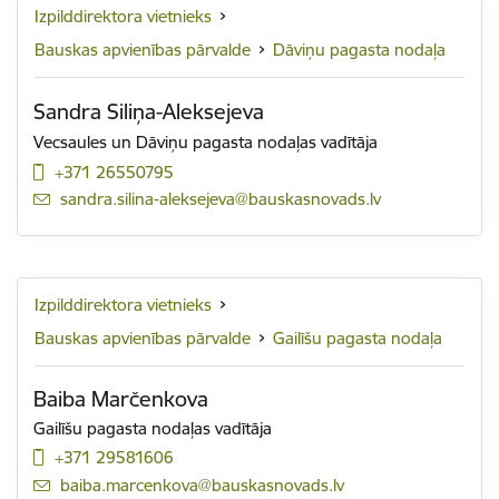
Izpilddirektora vietnieks
Bauskas apvienības pārvalde
Dāviņu pagasta nodaļa
Sandra Siliņa-Aleksejeva
Vecsaules un Dāviņu pagasta nodaļas vadītāja
+371 26550795
E-pasts:
sandra.silina-aleksejeva@bauskasnovads.lv
Izpilddirektora vietnieks
Bauskas apvienības pārvalde
Gailīšu pagasta nodaļa
Baiba Marčenkova
Gailīšu pagasta nodaļas vadītāja
+371 29581606
E-pasts:
baiba.marcenkova@bauskasnovads.lv