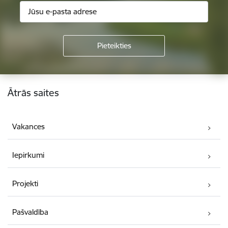
Kājene
Ātrās saites
Vakances
Iepirkumi
Projekti
Pašvaldība