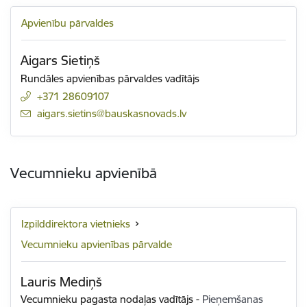
Apvienību pārvaldes
Aigars Sietiņš
Rundāles apvienības pārvaldes vadītājs
+371 28609107
E-pasts:
aigars.sietins@bauskasnovads.lv
Vecumnieku apvienībā
Izpilddirektora vietnieks
Vecumnieku apvienības pārvalde
Lauris Mediņš
Vecumnieku pagasta nodaļas vadītājs
-
Pieņemšanas