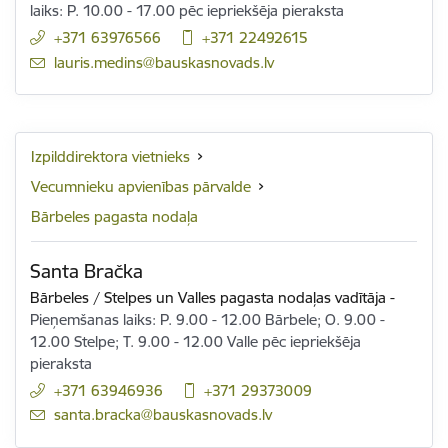
laiks: P. 10.00 - 17.00 pēc iepriekšēja pieraksta
+371 63976566
+371 22492615
E-pasts:
lauris.medins@bauskasnovads.lv
Izpilddirektora vietnieks
Vecumnieku apvienības pārvalde
Bārbeles pagasta nodaļa
Santa Bračka
Bārbeles / Stelpes un Valles pagasta nodaļas vadītāja
-
Pieņemšanas laiks: P. 9.00 - 12.00 Bārbele; O. 9.00 -
12.00 Stelpe; T. 9.00 - 12.00 Valle pēc iepriekšēja
pieraksta
+371 63946936
+371 29373009
E-pasts:
santa.bracka@bauskasnovads.lv