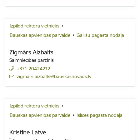
Izpilddirektora vietnieks
Bauskas apvienības pārvalde
Gailīšu pagasta nodaļa
Zigmārs Aizbalts
Saimniecības pārzinis
+371 20424212
E-pasts:
zigmars.aizbalts@bauskasnovads.lv
Izpilddirektora vietnieks
Bauskas apvienības pārvalde
Īslīces pagasta nodaļa
Kristīne Latve