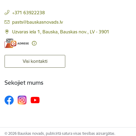
+371 63922238
E-pasts:
pasts@bauskasnovads.lv
Uzvaras iela 1, Bauska, Bauskas nov., LV - 3901
Visi kontakti
Sekojiet mums
© 2026 Bauskas novads, publicētā satura visas tiesības aizsargātas.