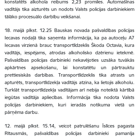
konstatēts alkohola reibums 2,23 promiles. Automašīnas
vadītājs tika aizturēts un nodots Valsts policijas darbiniekiem
tālāko procesuālo darbību veikšanai.
18. maijā plkst. 12.25 Bauskas novada pašvaldības policijas
Iecavas nodaļā tika saņemta informācija, ka pa autoceļu A7
Iecavas virzienā brauc transportlīdzeklis Škoda Octavia, kura
vadītājs, iespējams, atrodas alkoholisko dzērienu ietekmē.
Pašvaldības policijas darbinieki nekavējoties uzsāka tuvākās
apkārtnes apsekošanu, lai konstatētu un pārtrauktu
prettiesiskās darbības. Transportlīdzeklis tika atrasts un
apturēts, transportlīdzekļa vadītājs atzina, ka lietojis alkoholu.
Turklāt transportlīdzekļa vadītājam arī nebija noteiktā kārtībā
iegūtas vadītāja apliecības. Informācija tika nodota Valsts
policijas darbiniekiem, kuri ieradās notikuma vietā un
pārņēma darbu.
12. maijā plkst. 15.14, veicot patrulēšanu Īslīces pagasta
Rītausmās, pašvaldības policijas darbinieki pamanīja