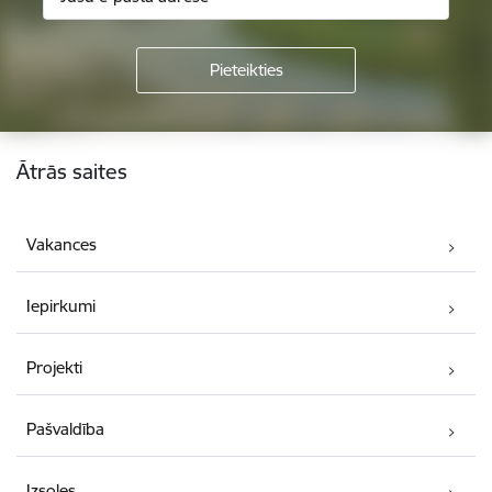
Kājene
Ātrās saites
Vakances
Iepirkumi
Projekti
Pašvaldība
Izsoles