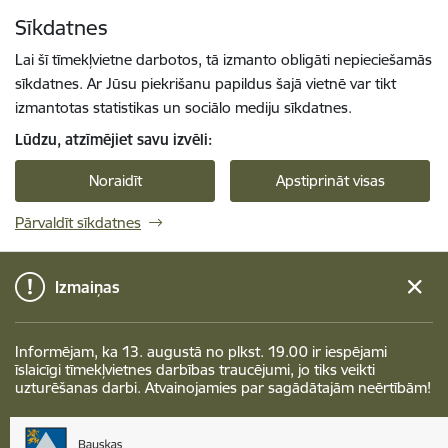
Pāriet uz lapas saturu
Sīkdatnes
Spied
lai meklētu
Enter
Lai šī tīmekļvietne darbotos, tā izmanto obligāti nepieciešamās
sīkdatnes. Ar Jūsu piekrišanu papildus šajā vietnē var tikt
izmantotas statistikas un sociālo mediju sīkdatnes.
Lūdzu, atzīmējiet savu izvēli:
Noraidīt
Apstiprināt visas
Pārvaldīt sīkdatnes
Izmaiņas
Informējam, ka 13. augustā no plkst. 19.00 ir iespējami
īslaicīgi tīmekļvietnes darbības traucējumi, jo tiks veikti
uzturēšanas darbi. Atvainojamies par sagādātajām neērtībām!