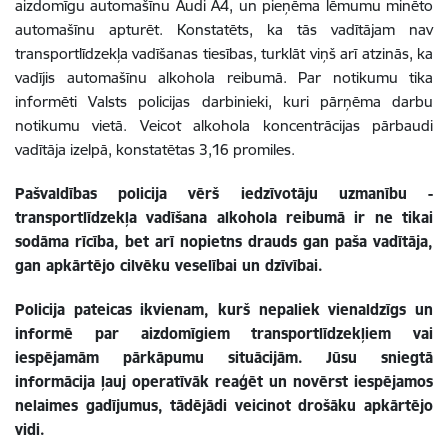
aizdomīgu automašīnu Audi A4, un pieņēma lēmumu minēto
automašīnu apturēt. Konstatēts, ka tās vadītājam nav
transportlīdzekļa vadīšanas tiesības, turklāt viņš arī atzinās, ka
vadījis automašīnu alkohola reibumā. Par notikumu tika
informēti Valsts policijas darbinieki, kuri pārņēma darbu
notikumu vietā. Veicot alkohola koncentrācijas pārbaudi
vadītāja izelpā, konstatētas 3,16 promiles.
Pašvaldības policija vērš iedzīvotāju uzmanību -
transportlīdzekļa vadīšana alkohola reibumā ir ne tikai
sodāma rīcība, bet arī nopietns drauds gan paša vadītāja,
gan apkārtējo cilvēku veselībai un dzīvībai.
Policija pateicas ikvienam, kurš nepaliek vienaldzīgs un
informē par aizdomīgiem transportlīdzekļiem vai
iespējamām pārkāpumu situācijām. Jūsu sniegtā
informācija ļauj operatīvāk reaģēt un novērst iespējamos
nelaimes gadījumus, tādējādi veicinot drošāku apkārtējo
vidi.