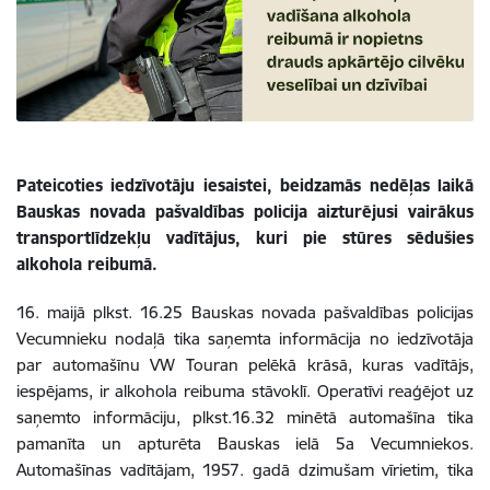
Pateicoties iedzīvotāju iesaistei, beidzamās nedēļas laikā
Bauskas novada pašvaldības policija aizturējusi vairākus
transportlīdzekļu vadītājus, kuri pie stūres sēdušies
alkohola reibumā.
16. maijā plkst. 16.25 Bauskas novada pašvaldības policijas
Vecumnieku nodaļā tika saņemta informācija no iedzīvotāja
par automašīnu VW Touran pelēkā krāsā, kuras vadītājs,
iespējams, ir alkohola reibuma stāvoklī. Operatīvi reaģējot uz
saņemto informāciju, plkst.16.32 minētā automašīna tika
pamanīta un apturēta Bauskas ielā 5a Vecumniekos.
Automašīnas vadītājam, 1957. gadā dzimušam vīrietim, tika