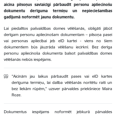
aicina pilsoņus savlaicīgi pārbaudīt personu apliecinošu
dokumentu derīguma termiņu un nepieciešamības
gadījumā noformēt jaunu dokumentu.
Lai piedalītos pašvaldības domes vēlēšanās, obligāti jābūt
derīgam personu apliecinošam dokumentam – pilsoņa pasei
vai personas apliecībai jeb eID kartei - viens no šiem
dokumentiem būs jāuzrāda vēlēšanu iecirknī. Bez derīga
personu apliecinoša dokumenta balsot pašvaldības domes
vēlēšanās nebūs iespējams.
"Aicinām jau laikus pārbaudīt pases vai eID kartes
derīguma termiņu, lai dalība vēlēšanās noritētu raiti un
bez liekām rūpēm," uzsver pārvaldes priekšniece
Maira
Roze.
Dokumentus iespējams noformēt jebkurā pārvaldes