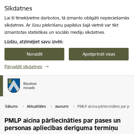
Pāriet uz lapas saturu
Sīkdatnes
Spied
lai meklētu
Enter
Lai šī tīmekļvietne darbotos, tā izmanto obligāti nepieciešamās
sīkdatnes. Ar Jūsu piekrišanu papildus šajā vietnē var tikt
izmantotas statistikas un sociālo mediju sīkdatnes.
Lūdzu, atzīmējiet savu izvēli:
Noraidīt
Apstiprināt visas
Pārvaldīt sīkdatnes
Sākums
Aktualitātes
Jaunumi
PMLP aicina pārliecināties par pa
PMLP aicina pārliecināties par pases un
personas apliecības derīguma termiņu