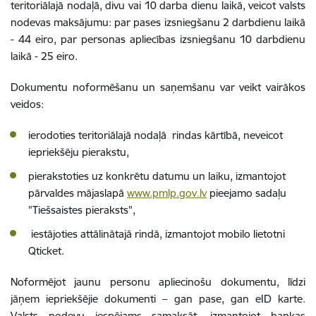
teritoriālajā nodaļā, divu vai 10 darba dienu laikā, veicot valsts
nodevas maksājumu: par pases izsniegšanu 2 darbdienu laikā
- 44 eiro, par personas apliecības izsniegšanu 10 darbdienu
laikā - 25 eiro.
Dokumentu noformēšanu un saņemšanu var veikt vairākos
veidos:
ierodoties teritoriālajā nodaļā rindas kārtībā, neveicot
iepriekšēju pierakstu,
pierakstoties uz konkrētu datumu un laiku, izmantojot
pārvaldes mājaslapā
www.pmlp.gov.lv
pieejamo sadaļu
"Tiešsaistes pieraksts",
iestājoties attālinātajā rindā, izmantojot mobilo lietotni
Qticket.
Noformējot jaunu personu apliecinošu dokumentu, līdzi
jāņem iepriekšējie dokumenti – gan pase, gan eID karte.
Valsts nodevu iespējams samaksāt, izmantojot bankas