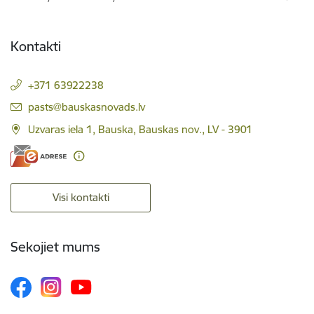
Kontakti
+371 63922238
E-pasts:
pasts@bauskasnovads.lv
Uzvaras iela 1, Bauska, Bauskas nov., LV - 3901
Visi kontakti
Sekojiet mums