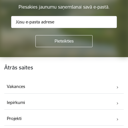
Piesakies jaunumu saņemšanai savā e-pastā.
Kājene
Ātrās saites
Vakances
Iepirkumi
Projekti