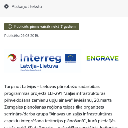
Atskaņot tekstu
Publicēts
pirms vairāk nekā 7 gadiem
Publicēts: 26.03.2019.
Turpinot Latvijas – Lietuvas pārrobežu sadarbības
programmas projekta LLI-291 “Zaļās infrastruktūras
pilnveidošana zemieņu upju ainavā” ieviešanu, 20.martā
Zemgales plānošanas reģiona telpās tika organizēts
seminārs/darba grupa “Ainavas un zaļās infrastruktūras
aspektu integrēšana teritorijas plānošanā”, kurā piedalījās
vairāk nekā 30 dalībnieku – pašvaldību speciālisti, teritorijas