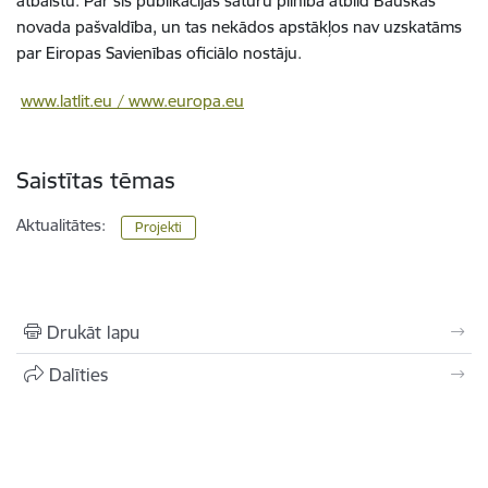
atbalstu. Par šīs publikācijas saturu pilnībā atbild Bauskas
novada pašvaldība, un tas nekādos apstākļos nav uzskatāms
par Eiropas Savienības oficiālo nostāju.
www.latlit.eu / www.europa.eu
Saistītas tēmas
Aktualitātes:
Projekti
Drukāt lapu
Dalīties