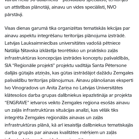
un attīstības plānotāji, ainavu un vides speciālisti, NVO
pārstāvji.
Visas dienas garumā tika organizētas tematiskās lekcijas par
ainavu aspektu integrēšanu teritorijas plānojuma izstrādē.
Latvijas Lauksaimniecības universitātes vadošā pētniece
Natālija Ņitavska izklāstīja teorētisko un praktisko zaļās
infrastruktūras koncepcijas izstrādes konceptu pašvaldībās,
SIA “Reģionālie projekti” projektu vadītāja Santa Pētersone
dalījās gūtajās atziņās, kas gūtas izstrādājot dažādu Zemgales
pašvaldību teritorijas plānojumus. Ainavu plānošanas eksperti
Ivo Vinogradovs un Anita Zariņa no Latvijas Universitātes
klātesošos darba grupas dalībniekus iepazīstināja ar projekta
“ENGRAVE” ietvaros veikto Zemgales reģiona esošās ainavu
un zaļās infrastruktūras situācijas analīzi, kas vēlāk tiks
integrēta Zemgales reģionālās ainavas un zaļās
infrastruktūras plānā, kā arī iesaistīja dalībniekus tematiskajās
darba grupās par ainavas kvalitātes mērķiem un zaļās