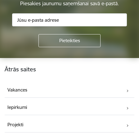
Piesakies jaunumu saņemšanai savā e-pastā.
Kājene
Ātrās saites
Vakances
Iepirkumi
Projekti