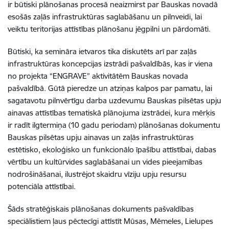
ir būtiski plānošanas procesā neaizmirst par Bauskas novadā
esošās zaļās infrastruktūras saglabāšanu un pilnveidi, lai
veiktu teritorijas attīstības plānošanu jēgpilni un pārdomāti.
Būtiski, ka semināra ietvaros tika diskutēts arī par zaļās
infrastruktūras koncepcijas izstrādi pašvaldībās, kas ir viena
no projekta “ENGRAVE” aktivitātēm Bauskas novada
pašvaldībā. Gūtā pieredze un atziņas kalpos par pamatu, lai
sagatavotu pilnvērtīgu darba uzdevumu Bauskas pilsētas upju
ainavas attīstības tematiskā plānojuma izstrādei, kura mērķis
ir radīt ilgtermiņa (10 gadu periodam) plānošanas dokumentu
Bauskas pilsētas upju ainavas un zaļās infrastruktūras
estētisko, ekoloģisko un funkcionālo īpašību attīstībai, dabas
vērtību un kultūrvides saglabāšanai un vides pieejamības
nodrošināšanai, ilustrējot skaidru vīziju upju resursu
potenciāla attīstībai.
Šāds stratēģiskais plānošanas dokuments pašvaldības
speciālistiem ļaus pēctecīgi attīstīt Mūsas, Mēmeles, Lielupes