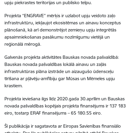
upju piekrastes teritorijas un publisko telpu.
Projekta “ENGRAVE” mērķis ir uzlabot upju veidoto zaļo
infrastruktūru, iekļaujot ekosistēmas un ainavu konceptus
plānošanā, kā arī demonstrējot zemieņu upju integrētās
apsaimniekošanas pasākumu nozīmīgumu vietējā un
reģionālā mērogā.
Galvenās projekta aktivitātes Bauskas novada pašvaldībā:
Bauskas novada pašvaldības lokālā ainavu un zaļās
infrastruktūras plāna izstrāde un aizaugušo ūdensceļu
tīrīšana ar pļāvēju-amfībiju gar Mūsas un Mēmeles upju
krastiem.
Projekta ieviešana ilgs līdz 2020.gada 30.aprīlim un Bauskas
novada pašvaldības kopējais projekta finansējums ir 137 183
eiro, tostarp ERAF finansējums – 65 180.55 eiro.
Šī publikācija ir sagatavota ar Eiropas Savienības finansiālo