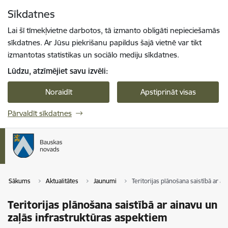
Pāriet uz lapas saturu
Sīkdatnes
Spied
lai meklētu
Enter
Lai šī tīmekļvietne darbotos, tā izmanto obligāti nepieciešamās
sīkdatnes. Ar Jūsu piekrišanu papildus šajā vietnē var tikt
izmantotas statistikas un sociālo mediju sīkdatnes.
Lūdzu, atzīmējiet savu izvēli:
Noraidīt
Apstiprināt visas
Pārvaldīt sīkdatnes
Sākums
Aktualitātes
Jaunumi
Teritorijas plānošana saistībā ar a
Teritorijas plānošana saistībā ar ainavu un
zaļās infrastruktūras aspektiem