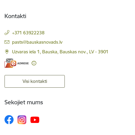
Kontakti
+371 63922238
E-pasts:
pasts@bauskasnovads.lv
Uzvaras iela 1, Bauska, Bauskas nov., LV - 3901
Visi kontakti
Sekojiet mums