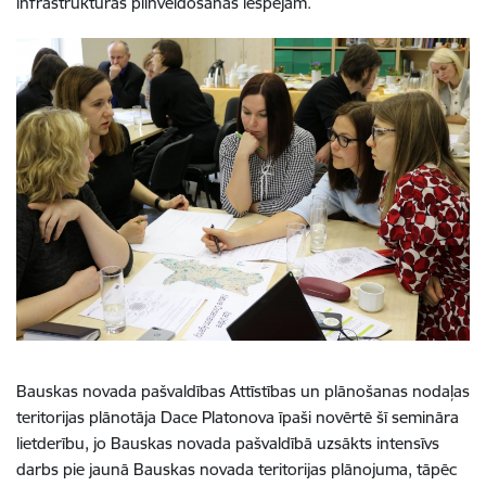
infrastruktūras pilnveidošanas iespējām.
Bauskas novada pašvaldības Attīstības un plānošanas nodaļas
teritorijas plānotāja Dace Platonova īpaši novērtē šī semināra
lietderību, jo Bauskas novada pašvaldībā uzsākts intensīvs
darbs pie jaunā Bauskas novada teritorijas plānojuma, tāpēc