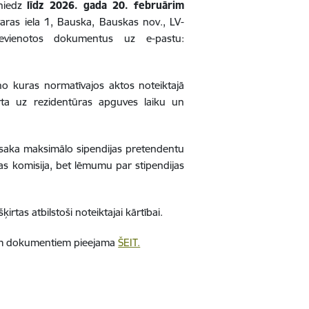
sniedz
līdz 2026. gada 20. februārim
aras iela 1, Bauska, Bauskas nov., LV-
evienotos dokumentus uz e-pastu:
no kuras normatīvajos aktos noteiktajā
ķirta uz rezidentūras apguves laiku un
osaka maksimālo sipendijas pretendentu
nas komisija, bet lēmumu par stipendijas
šķirtas atbilstoši noteiktajai kārtībai.
jiem dokumentiem pieejama
ŠEIT.