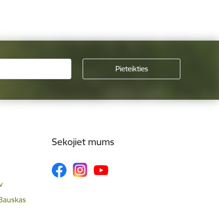
Sekojiet mums
v
 Bauskas