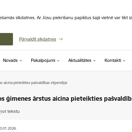
iešamās sīkdatnes. Ar Jūsu piekrišanu papildus šajā vietnē var tikt i
Pārvaldīt sīkdatnes
Novads
Pakalpojumi
Aktualitātes
Kontakti
 aicina pieteikties pašvaldības stipendijai
s ģimenes ārstus aicina pieteikties pašvaldīb
ņot tekstu
20.01.2026.