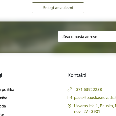
Sniegt atsauksmi
i
Kontakti
 politika
+371 63922238
E-pasts:
pasts@bauskasnovads.l
mība
Uzvaras iela 1, Bauska,
loda
nov., LV - 3901
te