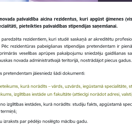
novada pašvaldība aicina rezidentus, kuri apgūst ģimenes (visp
ialitāti, pieteikties pašvaldības stipendijas saņemšanai.
a paredzēta rezidentiem, kuri studē saskaņā ar akreditētu profesi
 Pēc rezidentūras pabeigšanas stipendijas pretendentam ir pienā
 primārās veselības aprūpes pakalpojumu sniedzēju gaidīšanas s
uskas novada administratīvajā teritorijā, nostrādājot piecus gadus
as pretendentam jāiesniedz šādi dokumenti:
elādēt:
ieteikums, kurā norādīts – vārds, uzvārds, iegūstamā specialitāte,
ums, izglītības iestāde un fakultāte (attiecīgi norādot adresi, valsti
 no izglītības iestādes, kurā norādīts: studiju fakts, apgūstamā sp
 termiņš;
u izraksts par pēdējo noslēgto mācību gadu.