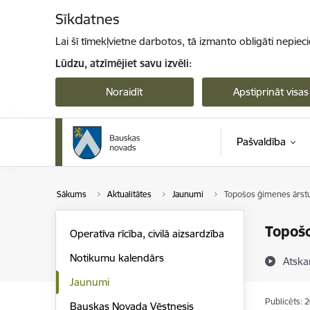
Pāriet uz lapas saturu
Sīkdatnes
Lai šī tīmekļvietne darbotos, tā izmanto obligāti nepiec
Lūdzu, atzīmējiet savu izvēli:
Noraidīt
Apstiprināt visas
Pašvaldība
Sākums
Aktualitātes
Jaunumi
Topošos ģimenes ārstus
Topošo
Operatīva rīcība, civilā aizsardzība
Notikumu kalendārs
Atska
Jaunumi
Publicēts: 
Bauskas Novada Vēstnesis