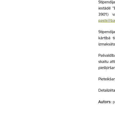
Stipendi
iestādē "
3901) v
pasts@ba
Stipendij
kārtībā t
izmaksāt
Pašvaldīb
skaitu at
piešķirš
Pieteikša
Detalizēt
Autors:
p