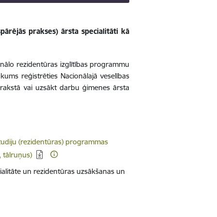
ārējās prakses) ārsta specialitāti kā
onālo rezidentūras izglītības programmu
kums reģistrēties Nacionālajā veselības
arakstā vai uzsākt darbu ģimenes ārsta
.
 studiju (rezidentūras) programmas
, tālruņus)
ecialitāte un rezidentūras uzsākšanas un