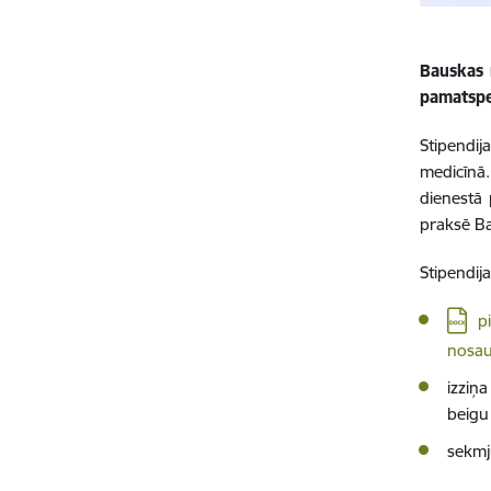
Bauskas 
pamatspec
Stipendij
medicīnā.
dienestā
praksē Ba
Stipendij
Lejupi
p
nosauk
izziņa
beigu
sekmj