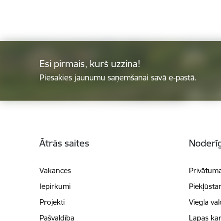
Esi pirmais, kurš uzzina!
Piesakies jaunumu saņemšanai savā e-pastā.
Kājene
Ātrās saites
Noderīg
Vakances
Privātuma
Iepirkumi
Piekļūsta
Projekti
Vieglā va
Pašvaldība
Lapas kar