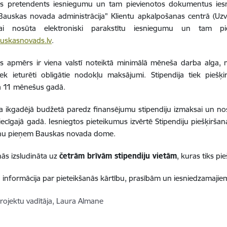
jas pretendents iesniegumu un tam pievienotos dokumentus ie
Bauskas novada administrācija" Klientu apkalpošanas centrā (Uzv
ai nosūta elektroniski parakstītu iesniegumu un tam pi
uskasnovads.lv
.
as apmērs ir viena valstī noteiktā minimālā mēneša darba alga, 
iek ieturēti obligātie nodokļu maksājumi. Stipendija tiek pieš
a 11 mēnešus gadā.
a ikgadējā budžetā paredz finansējumu stipendiju izmaksai un n
tiecīgajā gadā. Iesniegtos pieteikumus izvērtē Stipendiju piešķirša
anu pieņem Bauskas novada dome.
nās izsludināta uz
četrām brīvām stipendiju vietām
, kuras tiks pie
a informācija par pieteikšanās kārtību, prasībām un iesniedzama
rojektu vadītāja, Laura Almane