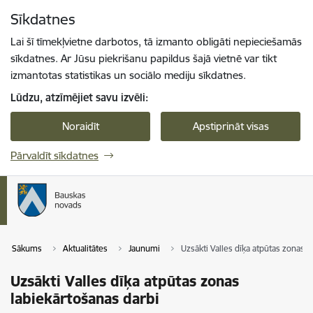
Pāriet uz lapas saturu
Sīkdatnes
Spied
lai meklētu
Enter
Lai šī tīmekļvietne darbotos, tā izmanto obligāti nepieciešamās
sīkdatnes. Ar Jūsu piekrišanu papildus šajā vietnē var tikt
izmantotas statistikas un sociālo mediju sīkdatnes.
Lūdzu, atzīmējiet savu izvēli:
Noraidīt
Apstiprināt visas
Pārvaldīt sīkdatnes
Sākums
Aktualitātes
Jaunumi
Uzsākti Valles dīķa atpūtas zonas l
Uzsākti Valles dīķa atpūtas zonas
labiekārtošanas darbi