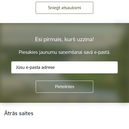
Sniegt atsauksmi
Esi pirmais, kurš uzzina!
Piesakies jaunumu saņemšanai savā e-pastā.
Kājene
Ātrās saites