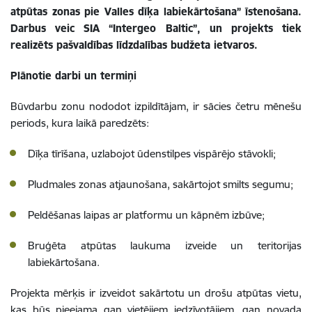
atpūtas zonas pie Valles dīķa labiekārtošana” īstenošana.
Darbus veic SIA “Intergeo Baltic”, un projekts tiek
realizēts pašvaldības līdzdalības budžeta ietvaros.
Plānotie darbi un termiņi
Būvdarbu zonu nododot izpildītājam, ir sācies četru mēnešu
periods, kura laikā paredzēts:
Dīķa tīrīšana, uzlabojot ūdenstilpes vispārējo stāvokli;
Pludmales zonas atjaunošana, sakārtojot smilts segumu;
Peldēšanas laipas ar platformu un kāpnēm izbūve;
Bruģēta atpūtas laukuma izveide un teritorijas
labiekārtošana.
Projekta mērķis ir izveidot sakārtotu un drošu atpūtas vietu,
kas būs pieejama gan vietējiem iedzīvotājiem, gan novada