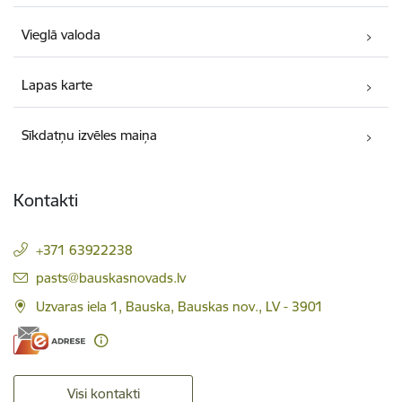
Vieglā valoda
Lapas karte
Sīkdatņu izvēles maiņa
Kontakti
+371 63922238
E-pasts:
pasts@bauskasnovads.lv
Uzvaras iela 1, Bauska, Bauskas nov., LV - 3901
Visi kontakti