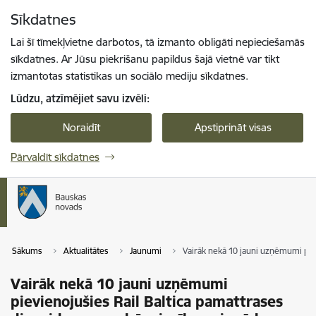
Pāriet uz lapas saturu
Sīkdatnes
Spied
lai meklētu
Enter
Lai šī tīmekļvietne darbotos, tā izmanto obligāti nepieciešamās
sīkdatnes. Ar Jūsu piekrišanu papildus šajā vietnē var tikt
izmantotas statistikas un sociālo mediju sīkdatnes.
Lūdzu, atzīmējiet savu izvēli:
Noraidīt
Apstiprināt visas
Pārvaldīt sīkdatnes
Sākums
Aktualitātes
Jaunumi
Vairāk nekā 10 jauni uzņēmumi pie
Vairāk nekā 10 jauni uzņēmumi
pievienojušies Rail Baltica pamattrases