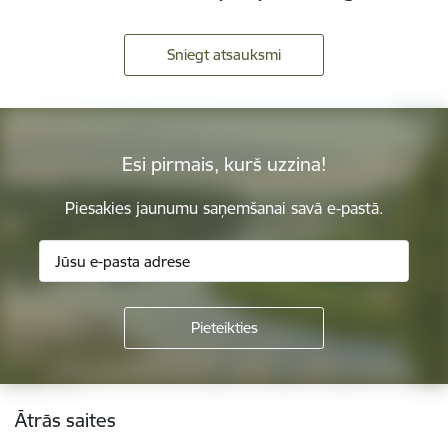
Sniegt atsauksmi
Esi pirmais, kurš uzzina!
Piesakies jaunumu saņemšanai savā e-pastā.
Kājene
Ātrās saites