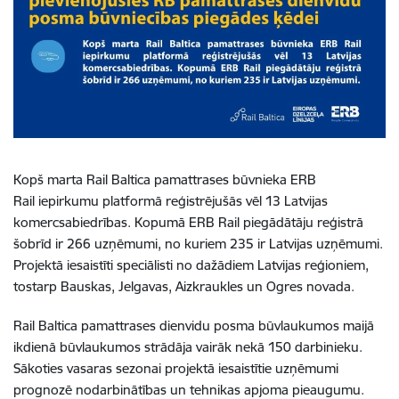
Kopš marta Rail Baltica pamattrases būvnieka ERB
Rail iepirkumu platformā reģistrējušās vēl 13 Latvijas
komercsabiedrības. Kopumā ERB Rail piegādātāju reģistrā
šobrīd ir 266 uzņēmumi, no kuriem 235 ir Latvijas uzņēmumi.
Projektā iesaistīti speciālisti no dažādiem Latvijas reģioniem,
tostarp Bauskas, Jelgavas, Aizkraukles un Ogres novada.
Rail Baltica pamattrases dienvidu posma būvlaukumos maijā
ikdienā būvlaukumos strādāja vairāk nekā 150 darbinieku.
Sākoties vasaras sezonai projektā iesaistītie uzņēmumi
prognozē nodarbinātības un tehnikas apjoma pieaugumu.