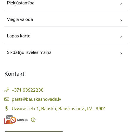
Piekļūstamība
Vieglā valoda
Lapas karte
Sīkdatņu izvēles maiņa
Kontakti
+371 63922238
E-pasts:
pasts@bauskasnovads.lv
Uzvaras iela 1, Bauska, Bauskas nov., LV - 3901