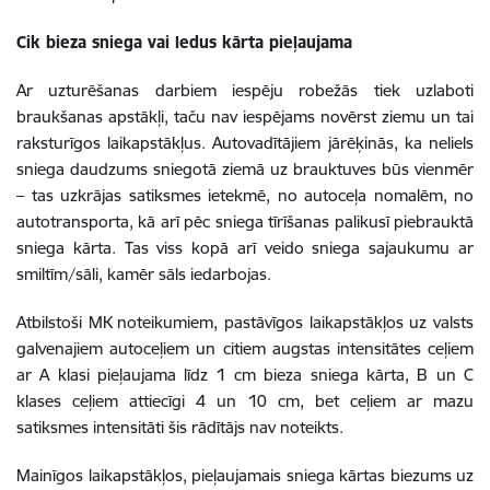
Cik bieza sniega vai ledus kārta pieļaujama
Ar uzturēšanas darbiem iespēju robežās tiek uzlaboti
braukšanas apstākļi, taču nav iespējams novērst ziemu un tai
raksturīgos laikapstākļus. Autovadītājiem jārēķinās, ka neliels
sniega daudzums sniegotā ziemā uz brauktuves būs vienmēr
– tas uzkrājas satiksmes ietekmē, no autoceļa nomalēm, no
autotransporta, kā arī pēc sniega tīrīšanas palikusī piebrauktā
sniega kārta. Tas viss kopā arī veido sniega sajaukumu ar
smiltīm/sāli, kamēr sāls iedarbojas.
Atbilstoši MK noteikumiem, pastāvīgos laikapstākļos uz valsts
galvenajiem autoceļiem un citiem augstas intensitātes ceļiem
ar A klasi pieļaujama līdz 1 cm bieza sniega kārta, B un C
klases ceļiem attiecīgi 4 un 10 cm, bet ceļiem ar mazu
satiksmes intensitāti šis rādītājs nav noteikts.
Mainīgos laikapstākļos, pieļaujamais sniega kārtas biezums uz