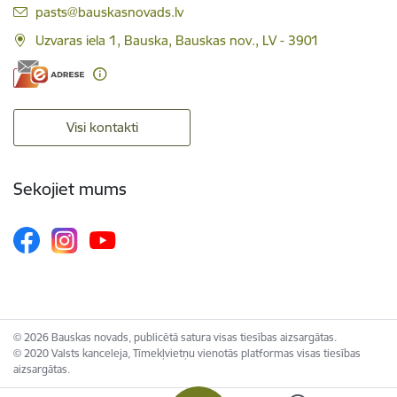
E-pasts:
pasts@bauskasnovads.lv
Uzvaras iela 1, Bauska, Bauskas nov., LV - 3901
Visi kontakti
Sekojiet mums
© 2026 Bauskas novads, publicētā satura visas tiesības aizsargātas.
© 2020 Valsts kanceleja, Tīmekļvietņu vienotās platformas visas tiesības
aizsargātas.