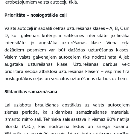
ierobežojumiem valsts autoceļu tīklā.
Prioritāte – noslogotākie ceļi
Valsts autoceļi ir sadalīti četrās uzturēšanas klasēs – A, B, C un
D, kur galvenais kritērijs ir satiksmes intensitāte: jo lielāka
intensitāte, jo augstāka uzturēšanas klase. Viena ceļa
dažādiem posmiem var būt dažādas uzturēšanas klases.
Visiem valsts galvenajiem autoceļiem tiks nodrošināta A jeb
augstākā uzturēšanas klase. Uzturēšanas darbus veic
prioritārā secībā atbilstoši uzturēšanas klasēm – vispirms tīra
noslogotākos ceļus un veic citus uzturēšanas darbus uz tiem.
Slīdamības samazināšana
Lai uzlabotu braukšanas apstākļus uz valsts autoceļiem
ziemas periodā, kā slīdamības samazināšanas materiālu
izmanto mitro sāli. Tehniskā sāls sastāvā ir vismaz 90% nātrija
hlorīda (NaCl), kas nodrošina ledus un sniega kušanu.
Slīdamības samazināšanu veic, lai uzlabotu satiksmes drošību