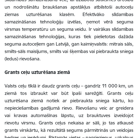
un nodrošinātu braukšanas apstākļus atbilstoši autoceļu
ziemas uzturēšanas klasēm. Efektīvāko slīdamības
samazināšanas tehnoloģiju izvēlas, ņemot vērā seguma
virsmas temperatūru un seguma veidu. Ir vairākas slīdamības
samazināšanas tehnoloģijas, kuras tiek pielietotas dažāda
seguma autoceļiem gan Latvijā, gan kaimiņvalstīs: mitrais sāls,
smilts-sāls maisījums, smilts vai šķembas vai piebraukta sniega
(ledus) rievošana.
Grants ceļu uzturēšana ziemā
Valsts ceļu tīklā ir daudz grants ceļu – gandrīz 11 000 km, un
ziemā tos izbraukt var būt īpaši sarežģīti. Grants ceļu
uzturēšana ziemā notiek ar piebraukta sniega kārtu, ko
nepieciešamības gadījumā rievo. Rievošanu veic ar greidera
vai kravas automašīnas lāpstu, uz brauktuves izveidojot
rievotu virsmu. Grants ceļus nekaisa ar sāli, jo tas atkausē
grants virskārtu, kā rezultātā segums pārmitrinās un veidojas
bedres un iesēdumi. Bīstamās vietas – pagriezienus, uzkalnus