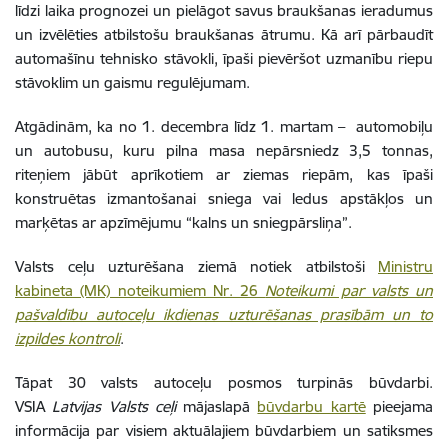
līdzi laika prognozei un pielāgot savus braukšanas ieradumus
un izvēlēties atbilstošu braukšanas ātrumu. Kā arī pārbaudīt
automašīnu tehnisko stāvokli, īpaši pievēršot uzmanību riepu
stāvoklim un gaismu regulējumam.
Atgādinām, ka no 1. decembra līdz 1. martam – automobiļu
un autobusu, kuru pilna masa nepārsniedz 3,5 tonnas,
riteņiem jābūt aprīkotiem ar ziemas riepām, kas īpaši
konstruētas izmantošanai sniega vai ledus apstākļos un
marķētas ar apzīmējumu “kalns un sniegpārsliņa”.
Valsts ceļu uzturēšana ziemā notiek atbilstoši
Ministru
kabineta (MK) noteikumiem Nr. 26
Noteikumi par valsts un
pašvaldību autoceļu ikdienas uzturēšanas prasībām un to
izpildes kontroli
.
Tāpat 30 valsts autoceļu posmos turpinās būvdarbi.
VSIA
Latvijas Valsts ceļi
mājaslapā
būvdarbu kartē
pieejama
informācija par visiem aktuālajiem būvdarbiem un satiksmes