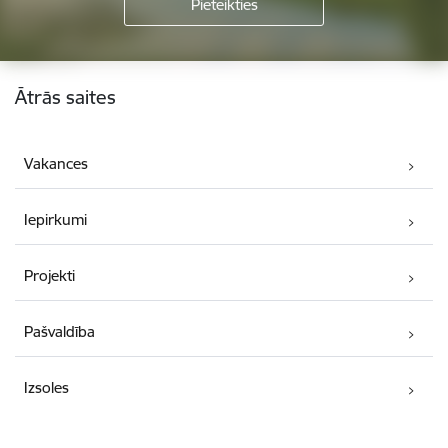
Kājene
Ātrās saites
Vakances
Iepirkumi
Projekti
Pašvaldība
Izsoles