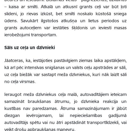
– kaisa ar smilti. Atkalā un atkusnī grants ceļi var būt ļoti
slideni, jo rievas izkūst, bet smilti noskalo kūstošā sniega
ūdens. Savukārt ilgstošos atkušņa un lietus periodos uz
grants autoceļiem var iestāties šķīdonis un ieviesti masas
ierobežojumi transportam.
Sāls uz ceļa un dzīvnieki
Jāatceras, ka, iestājoties pastāvīgiem ziemas laika apstākļiem,
kā arī pēc intensīvas snigšanas un valsts ceļu apstrādes ar sāli,
uz ceļa biežāk var sastapt meža dzīvniekus, kuri nāk laizīt sāli
no ceļa virsmas.
Ieraugot meža dzīvniekus ceļa malā, autovadītājiem ieteicam
samazināt braukšanas ātrumu, jo dzīvnieka reakcija un
kustības nav paredzamas. Ātruma samazinājumam ir jābūt
diezgan ievērojamam, lai nepieciešamības gadījumā
autovadītājs spētu vai nu ātri apstādināt transportlīdzekli, vai
veikt drošu apbraukšanas manevru.