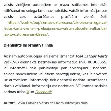
valsts vietējiem autoceļiem ar mazu satiksmes intensitāti
attīrīšanai no sniega laiks nav noteikts. Vairāk informācijas par
valsts ceļu uzturēšanas prasībām ziemā šeit:
https://lvceli.lv/buj/ziemas-uzturesana/cik-bieza-sniega-vai-
ledus-karta-ziema-ir-pielaujams-uz-valsts-autoceliem-atkariba-
no-to-uzturesanas-klases/.
Diennakts informatīvā līnija
Aicinām autobraucējus arī ziemā izmantot
VSIA Latvijas Valsts
ceļi
(LVC) diennakts bezmaksas informatīvo līniju 80005555,
lai informētu ceļa pārvaldītāju par apledojumu, bedrēm,
sniega sanesumiem vai citiem sarežģījumiem, kas ir novēroti
uz autoceļiem. Informācija tiek operatīvi nodota uzturēšanas
darbu veikšanai. Informāciju var nodot arī LVC kontos sociālās
saziņas tīklos
X
un
Facebook
.
Autors:
VSIA Latvijas Valsts ceļi Komunikācijas daļa