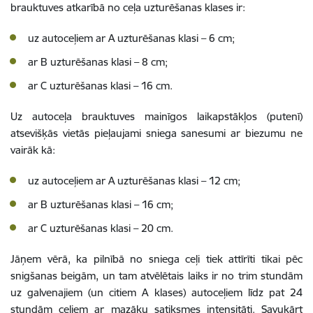
brauktuves atkarībā no ceļa uzturēšanas klases ir:
uz autoceļiem ar A uzturēšanas klasi – 6 cm;
ar B uzturēšanas klasi – 8 cm;
ar C uzturēšanas klasi – 16 cm.
Uz autoceļa brauktuves mainīgos laikapstākļos (putenī)
atsevišķās vietās pieļaujami sniega sanesumi ar biezumu ne
vairāk kā:
uz autoceļiem ar A uzturēšanas klasi – 12 cm;
ar B uzturēšanas klasi – 16 cm;
ar C uzturēšanas klasi – 20 cm.
Jāņem vērā, ka pilnībā no sniega ceļi tiek attīrīti tikai pēc
snigšanas beigām, un tam atvēlētais laiks ir no trim stundām
uz galvenajiem (un citiem A klases) autoceļiem līdz pat 24
stundām ceļiem ar mazāku satiksmes intensitāti. Savukārt