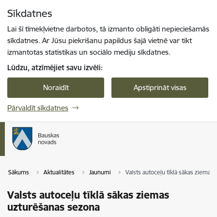
Pāriet uz lapas saturu
Sīkdatnes
Spied
lai meklētu
Enter
Lai šī tīmekļvietne darbotos, tā izmanto obligāti nepieciešamās
sīkdatnes. Ar Jūsu piekrišanu papildus šajā vietnē var tikt
izmantotas statistikas un sociālo mediju sīkdatnes.
Lūdzu, atzīmējiet savu izvēli:
Noraidīt
Apstiprināt visas
Pārvaldīt sīkdatnes
Sākums
Aktualitātes
Jaunumi
Valsts autoceļu tīklā sākas ziemas
Valsts autoceļu tīklā sākas ziemas
uzturēšanas sezona