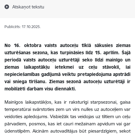
Atskaņot tekstu
Publicēts: 17.10.2025.
No 16. oktobra valsts autoceļu tīklā sākusies ziemas
uzturēšanas sezona, kas turpināsies līdz 15. aprīlim. Šajā
periodā valsts autoceļu uzturētāji seko līdzi mainīgo un
ziemas laikapstākļu ietekmei uz ceļu stāvokli, lai
nepieciešamības gadījumā veiktu pretapledojuma apstrādi
vai sniega tīrīšanu. Ziemas sezonā autoceļu uzturētāji ir
mobilizēti darbam visu diennakti.
Mainīgos laikapstākļos, kas ir raksturīgi starpsezonai, gaisa
temperatūrai svārstoties zem un virs nulles uz autoceļiem var
veidoties apledojums. Visbiežāk tas veidojas uz tiltiem un ceļu
pārvadiem, posmos, kas iet cauri mežainam apvidum vai gar
ūdenstilpēm. Aicinām autovadītājus būt piesardzīgiem, sekot