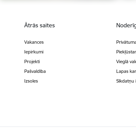
Kājene
Ātrās saites
Noderīg
Vakances
Privātuma
Iepirkumi
Piekļūsta
Projekti
Vieglā va
Pašvaldība
Lapas kar
Izsoles
Sīkdatņu 