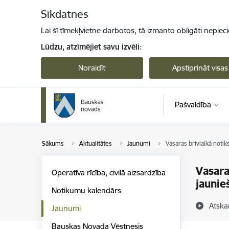
Pāriet uz lapas saturu
Sīkdatnes
Lai šī tīmekļvietne darbotos, tā izmanto obligāti nepiec
Lūdzu, atzīmējiet savu izvēli:
Noraidīt
Apstiprināt visas
Pašvaldība
Sākums
Aktualitātes
Jaunumi
Vasaras brīvlaikā noti
Vasara
Operatīva rīcība, civilā aizsardzība
jaunie
Notikumu kalendārs
Atska
Jaunumi
Bauskas Novada Vēstnesis