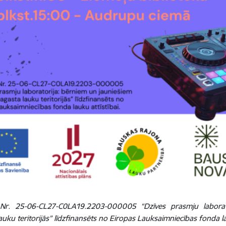
 Nr. 25-06-CL27-C0LA19.2203-000005 “Dzīves prasmju laborato
auku teritorijās” līdzfinansēts no Eiropas Lauksaimniecības fonda la