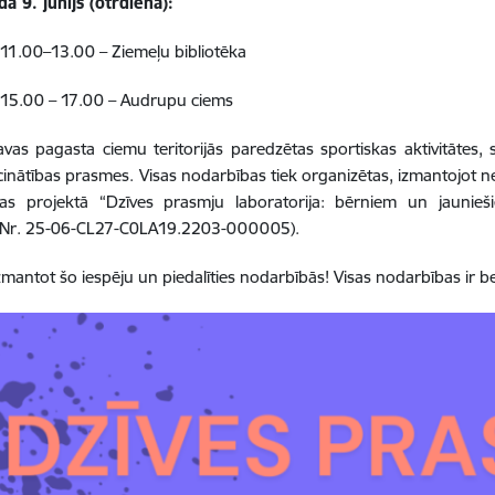
a 9. jūnijs (otrdiena):
. 11.00–13.00 – Ziemeļu bibliotēka
. 15.00 – 17.00 – Audrupu ciems
vas pagasta ciemu teritorijās paredzētas sportiskas aktivitātes,
cinātības prasmes. Visas nodarbības tiek organizētas, izmantojot ne
tas projektā “Dzīves prasmju laboratorija: bērniem un jaunieši
a Nr. 25-06-CL27-C0LA19.2203-000005).
zmantot šo iespēju un piedalīties nodarbībās! Visas nodarbības ir 