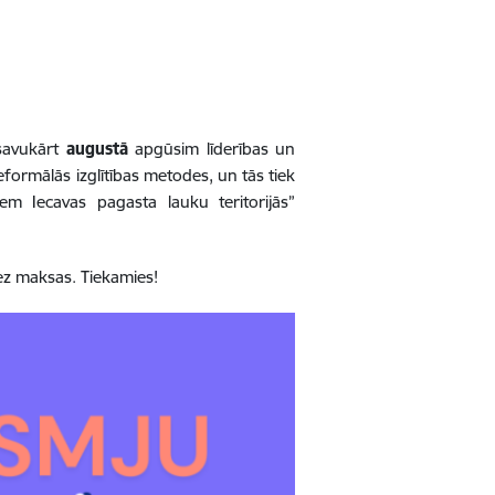
 savukārt
augustā
apgūsim līderības un
formālās izglītības metodes, un tās tiek
em Iecavas pagasta lauku teritorijās”
bez maksas. Tiekamies!