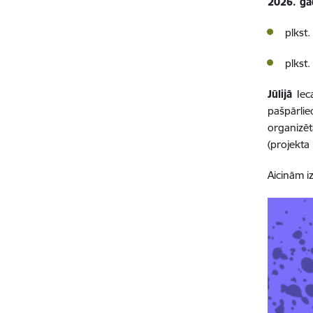
2026. gad
plkst
plkst
Jūlijā
Ieca
pašpārlie
organizē
(projekt
Aicinām i