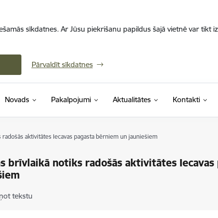
iešamās sīkdatnes. Ar Jūsu piekrišanu papildus šajā vietnē var tikt i
Pārvaldīt sīkdatnes
Novads
Pakalpojumi
Aktualitātes
Kontakti
ks radošās aktivitātes Iecavas pagasta bērniem un jauniešiem
s brīvlaikā notiks radošās aktivitātes Iecava
šiem
ņot tekstu