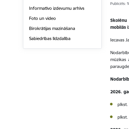
Publicēts: 
Informatīvo izdevumu arhīvs
Foto un video
Skolēnu 
mobilās 
Birokrātijas mazināšana
Sabiedrības līdzdalība
Iecavas J
Nodarbīb
mūzikas 
paraugde
Nodarbību
2026. gad
plkst
plkst.