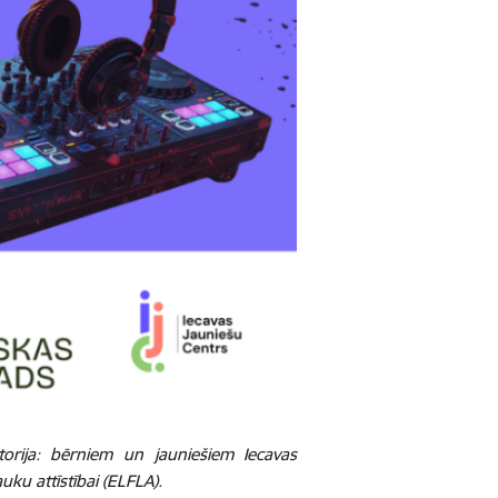
rija: bērniem un jauniešiem Iecavas
uku attīstībai (ELFLA).