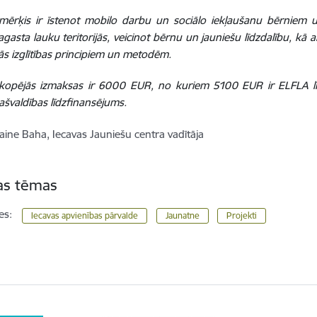
 mērķis ir īstenot mobilo darbu un sociālo iekļaušanu bērniem 
agasta lauku teritorijās, veicinot bērnu un jauniešu līdzdalību, kā
s izglītības principiem un metodēm.
 kopējās izmaksas ir 6000 EUR, no kuriem 5100 EUR ir ELFLA 
švaldības līdzfinansējums.
aine Baha, Iecavas Jauniešu centra vadītāja
tas tēmas
es:
Iecavas apvienības pārvalde
Jaunatne
Projekti