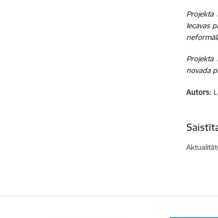
Projekta
Iecavas p
neformālā
Projekta
novada pa
Autors:
L
Saistī
Aktualitāt