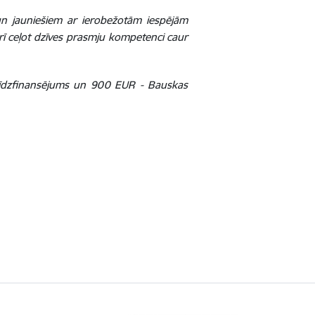
un jauniešiem ar ierobežotām iespējām
 arī ceļot dzīves prasmju kompetenci caur
līdzfinansējums un 900 EUR - Bauskas