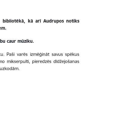
 bibliotēkā, kā arī Audrupos notiks
iem.
tību caur mūziku.
ku. Paši varēs izmēģināt savus spēkus
o mikserpulti, pieredzēs dīdžejošanas
m uzkodām.