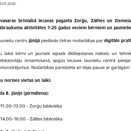
18.05.2026.
vasaras brīvlaikā Iecavas pagasta Zorģu, Zālītes un Ziemeļu
izbraukuma aktivitātes 7-25 gadus veciem bērniem un jaunieš
auniešu centrs
jūnijā
piedāvās četras nodarbības par
digitālo pra
u laikā bērni un jaunieši iepazīs dīdžejošanas mākslu un tehni
atskaņotāju izmantošanā, apgūs Iecavas Jauniešu centrā pieejam
monstrējumus. Nodarbībās paredzēta arī tējas pauze ar garšīgā
 norises vietas un laiki:
a 8. jūnijs (pirmdiena):
. 11.00–13.00 – Zorģu bibliotēka
 14.00–16:00 – Zālītes bibliotēka