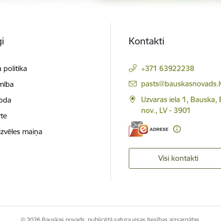
i
Kontakti
 politika
+371 63922238
E-pasts:
pasts@bauskasnovads.l
mība
Uzvaras iela 1, Bauska,
loda
nov., LV - 3901
te
izvēles maiņa
Visi kontakti
© 2026 Bauskas novads, publicētā satura visas tiesības aizsargātas.