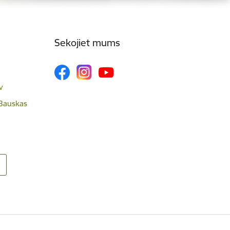
Sekojiet mums
v
 Bauskas