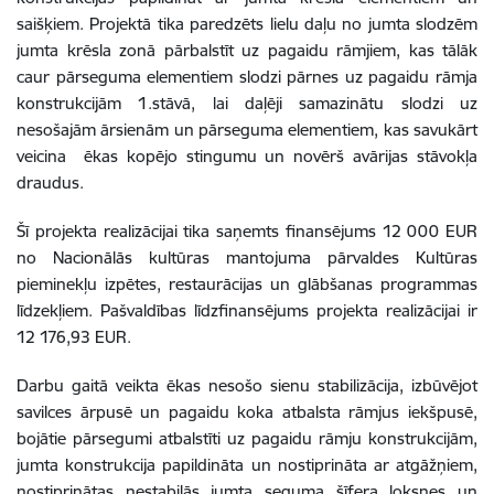
saišķiem. Projektā tika paredzēts lielu daļu no jumta slodzēm
jumta krēsla zonā pārbalstīt uz pagaidu rāmjiem, kas tālāk
caur pārseguma elementiem slodzi pārnes uz pagaidu rāmja
konstrukcijām 1.stāvā, lai daļēji samazinātu slodzi uz
nesošajām ārsienām un pārseguma elementiem, kas savukārt
veicina ēkas kopējo stingumu un novērš avārijas stāvokļa
draudus.
Šī projekta realizācijai tika saņemts finansējums 12 000 EUR
no
Nacionālās kultūras mantojuma pārvaldes Kultūras
pieminekļu izpētes, restaurācijas un glābšanas programma
s
līdzekļiem. Pašvaldības līdzfinansējums projekta realizācijai ir
12 176,93 EUR.
Darbu gaitā veikta ēkas nesošo sienu stabilizācija, izbūvējot
savilces ārpusē un pagaidu koka atbalsta rāmjus iekšpusē,
bojātie pārsegumi atbalstīti uz pagaidu rāmju konstrukcijām,
jumta konstrukcija papildināta un nostiprināta ar atgāžņiem,
nostiprinātas nestabilās jumta seguma šīfera loksnes un