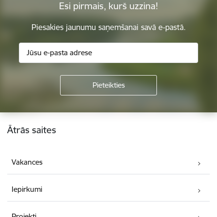
Esi pirmais, kurš uzzina!
Piesakies jaunumu saņemšanai savā e-pastā.
Kājene
Ātrās saites
Vakances
Iepirkumi
Projekti