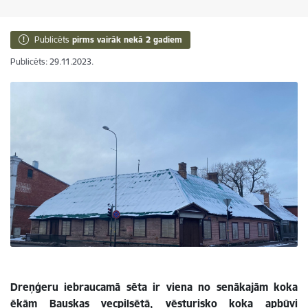
Publicēts
pirms vairāk nekā 2 gadiem
Publicēts: 29.11.2023.
Dreņģeru iebraucamā sēta ir viena no senākajām koka
ēkām Bauskas vecpilsētā, vēsturisko koka apbūvi