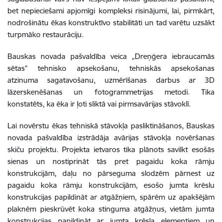
bet nepieciešami apjomīgi kompleksi risinājumi, lai, pirmkārt,
nodrošinātu ēkas konstruktīvo stabilitāti un tad varētu uzsākt
turpmāko restaurāciju.
Bauskas novada pašvaldība veica „Dreņģera iebraucamās
sētas” tehnisko apsekošanu, tehniskās apsekošanas
atzinuma sagatavošanu, uzmērīšanas darbus ar 3D
lāzerskenēšanas un fotogrammetrijas metodi. Tika
konstatēts, ka ēka ir ļoti sliktā vai pirmsavārijas stāvoklī.
Lai novērstu ēkas tehniskā stāvokļa pasliktināšanos, Bauskas
novada pašvaldība izstrādāja avārijas stāvokļa novēršanas
skiču projektu. Projekta ietvaros tika plānots savilkt esošās
sienas un nostiprināt tās pret pagaidu koka rāmju
konstrukcijām, daļu no pārseguma slodzēm pārnest uz
pagaidu koka rāmju konstrukcijām, esošo jumta krēslu
konstrukcijas papildināt ar atgāžņiem, spārēm uz apakšējām
plaknēm pieskrūvēt koka stinguma atgāžņus, vietām jumta
konstrukcijas papildināt ar jumta krēsla elementiem un