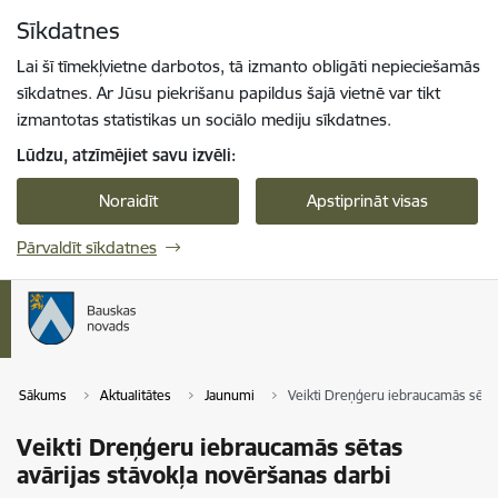
Pāriet uz lapas saturu
Sīkdatnes
Spied
lai meklētu
Enter
Lai šī tīmekļvietne darbotos, tā izmanto obligāti nepieciešamās
sīkdatnes. Ar Jūsu piekrišanu papildus šajā vietnē var tikt
izmantotas statistikas un sociālo mediju sīkdatnes.
Lūdzu, atzīmējiet savu izvēli:
Noraidīt
Apstiprināt visas
Pārvaldīt sīkdatnes
Sākums
Aktualitātes
Jaunumi
Veikti Dreņģeru iebraucamās sētas
Veikti Dreņģeru iebraucamās sētas
avārijas stāvokļa novēršanas darbi