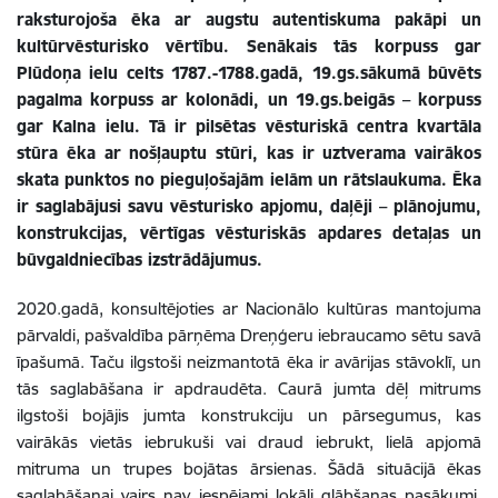
raksturojoša ēka ar augstu autentiskuma pakāpi un
kultūrvēsturisko vērtību. Senākais tās korpuss gar
Plūdoņa ielu celts 1787.-1788.gadā, 19.gs.sākumā būvēts
pagalma korpuss ar kolonādi, un 19.gs.beigās – korpuss
gar Kalna ielu. Tā ir pilsētas vēsturiskā centra kvartāla
stūra ēka ar nošļauptu stūri, kas ir uztverama vairākos
skata punktos no pieguļošajām ielām un rātslaukuma. Ēka
ir saglabājusi savu vēsturisko apjomu, daļēji – plānojumu,
konstrukcijas, vērtīgas vēsturiskās apdares detaļas un
būvgaldniecības izstrādājumus.
2020.gadā, konsultējoties ar Nacionālo kultūras mantojuma
pārvaldi, pašvaldība pārņēma Dreņģeru iebraucamo sētu savā
īpašumā. Taču ilgstoši neizmantotā ēka ir avārijas stāvoklī, un
tās saglabāšana ir apdraudēta. Caurā jumta dēļ mitrums
ilgstoši bojājis jumta konstrukciju un pārsegumus, kas
vairākās vietās iebrukuši vai draud iebrukt, lielā apjomā
mitruma un trupes bojātas ārsienas. Šādā situācijā ēkas
saglabāšanai vairs nav iespējami lokāli glābšanas pasākumi,