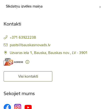
Sīkdatņu izvēles maiņa
Kontakti
+371 63922238
E-pasts:
pasts@bauskasnovads.lv
Uzvaras iela 1, Bauska, Bauskas nov., LV - 3901
Visi kontakti
Sekojiet mums