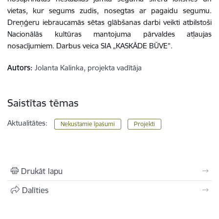
vietas, kur segums zudis, nosegtas ar pagaidu segumu.
Dreņģeru iebraucamās sētas glābšanas darbi veikti atbilstoši
Nacionālās kultūras mantojuma pārvaldes atļaujas
nosacījumiem.
Darbus veica SIA
„KASKĀDE BŪVE”.
Autors:
Jolanta Kalinka, projekta vadītāja
Saistītas tēmas
Aktualitātes:
Nekustamie īpašumi
Projekti
Drukāt lapu
Dalīties