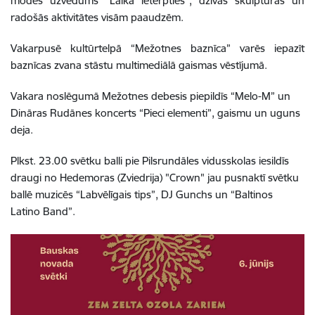
modes uzvedums “Laikā ietērpties”, dzīvās skulptūras un
radošās aktivitātes visām paaudzēm.
Vakarpusē kultūrtelpā “Mežotnes baznīca” varēs iepazīt
baznīcas zvana stāstu multimediālā gaismas vēstījumā.
Vakara noslēgumā Mežotnes debesis piepildīs “Melo-M” un
Dināras Rudānes koncerts “Pieci elementi”, gaismu un uguns
deja.
Plkst. 23.00 svētku balli pie Pilsrundāles vidusskolas iesildīs
draugi no Hedemoras (Zviedrija) "Crown" jau pusnaktī svētku
ballē muzicēs “Labvēlīgais tips”, DJ Gunchs un “Baltinos
Latino Band”.