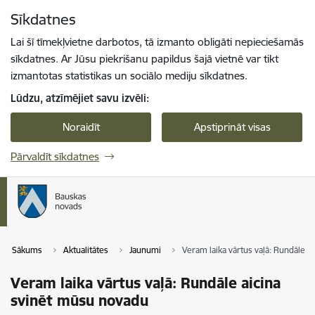
Pāriet uz lapas saturu
Sīkdatnes
Spied
lai meklētu
Enter
Lai šī tīmekļvietne darbotos, tā izmanto obligāti nepieciešamās
sīkdatnes. Ar Jūsu piekrišanu papildus šajā vietnē var tikt
izmantotas statistikas un sociālo mediju sīkdatnes.
Lūdzu, atzīmējiet savu izvēli:
Noraidīt
Apstiprināt visas
Pārvaldīt sīkdatnes
Sākums
Aktualitātes
Jaunumi
Veram laika vārtus vaļā: Rundāle a
Veram laika vārtus vaļā: Rundāle aicina
svinēt mūsu novadu