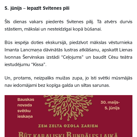
5. jūnijs – Iepazīt Svitenes pili
Šīs dienas vakars piederēs Svitenes pilij. Tā atvērs durvis
stāstiem, mākslai un nesteidzīgai kopā būšanai.
Būs iespēja doties ekskursijā, piedzīvot mākslas vēsturnieka
Imanta Lancmaņa dāvinātās lustras atklāšanu, apskatīt Lienas
Ivonnas Šervinskas izstādi “Ceļojums” un baudīt Cēsu teātra
iestudējumu “Kissa”.
Un, protams, neizpaliks muižas zupa, jo īsti svētki mūsmājās
nav iedomājami bez kopīga galda un siltas sarunas.