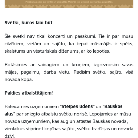
Svētki, kuros labi būt
Šie svētki nav tikai koncerti un pasākumi. Tie ir par mūsu
cilvēkiem, vietām un sajūtu, ka tepat mūsmājās ir spēks,
skaistums un vēsturiskais diženums, ar ko lepoties.
Rotāsimies ar vainagiem un kroņiem, izgreznosim savas
mājas, pagalmu, darba vietu. Radīsim svētku sajūtu visā
novadā kopā.
Paldies atbalstītājiem!
Pateicamies uzņēmumiem
"Stelpes ūdens"
un
"Bauskas
alus"
par sniegto atbalstu svētku norisē. Lepojamies ar mūsu
novada uzņēmumiem, kas aug un attīstās Bauskas novadā,
vienlaikus stiprinot kopības sajūtu, svētku tradīcijas un novada
dzīvi.