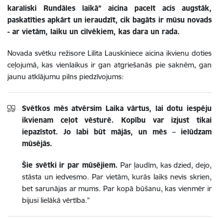
karaliski Rundāles laikā” aicina pacelt acis augstāk,
paskatīties apkārt un ieraudzīt, cik bagāts ir mūsu novads
- ar vietām, laiku un cilvēkiem, kas dara un rada.
Novada svētku režisore Lilita Lauskiniece aicina ikvienu doties
ceļojumā, kas vienlaikus ir gan atgriešanās pie saknēm, gan
jaunu atklājumu pilns piedzīvojums:
Svētkos mēs atvērsim Laika vārtus, lai dotu iespēju
ikvienam ceļot vēsturē. Kopību var izjust tikai
iepazīstot. Jo labi būt mājās, un mēs – ielūdzam
mūsējās.
Šie svētki ir par mūsējiem.
Par ļaudīm, kas dzied, dejo,
stāsta un iedvesmo. Par vietām, kurās laiks nevis skrien,
bet sarunājas ar mums. Par kopā būšanu, kas vienmēr ir
bijusi lielākā vērtība.”