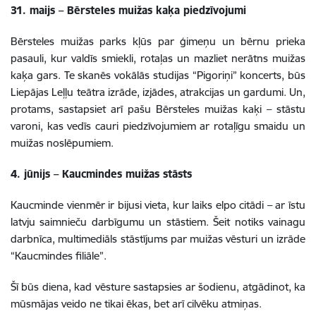
31. maijs – Bērsteles muižas kaķa piedzīvojumi
Bērsteles muižas parks kļūs par ģimeņu un bērnu prieka
pasauli, kur valdīs smiekli, rotaļas un mazliet nerātns muižas
kaķa gars. Te skanēs vokālās studijas “Pigoriņi” koncerts, būs
Liepājas Leļļu teātra izrāde, izjādes, atrakcijas un gardumi. Un,
protams, sastapsiet arī pašu Bērsteles muižas kaķi – stāstu
varoni, kas vedīs cauri piedzīvojumiem ar rotaļīgu smaidu un
muižas noslēpumiem.
4. jūnijs – Kaucmindes muižas stāsts
Kaucminde vienmēr ir bijusi vieta, kur laiks elpo citādi – ar īstu
latvju saimnieču darbīgumu un stāstiem. Šeit notiks vainagu
darbnīca, multimediāls stāstījums par muižas vēsturi un izrāde
“Kaucmindes filiāle”.
Šī būs diena, kad vēsture sastapsies ar šodienu, atgādinot, ka
mūsmājas veido ne tikai ēkas, bet arī cilvēku atmiņas.