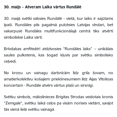
30. maijs – Atveram Laika vārtus Rundālē
30. maijā svētki sāksies Rundālē - vietā, kur laiks ir sajūtams
īpaši. Rundāles pils pagalmā pulcēsies Latvijas vīndari, bet
vakarpusē Rundāles multifunkcionālajā centrā tiks atvērti
simboliskie Laika vārti.
Brīvdabas amfiteātrī atdzīvosies “Rundāles laiks” – unikālais
saules pulkstenis, kas šogad kļuvis par svētku simbolisko
ceļvedi.
No kroņu un vainagu darbnīcām līdz grila šovam, no
amatierkolektīvu košajiem priekšnesumiem līdz Aijas Vītoliņas
koncertam - Rundāle atvērs vārtus plaši un sirsnīgi.
Svētku simbols, mākslinieces Brigitas Strodas veidotais kronis
“Zemgale”, svētku laikā ceļos pa visām norises vietām, savijot
tās vienā lielā svētku vainagā.