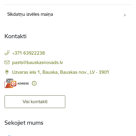
Sīkdatņu izvēles maiņa
Kontakti
+371 63922238
E-pasts:
pasts@bauskasnovads.lv
Uzvaras iela 1, Bauska, Bauskas nov., LV - 3901
Visi kontakti
Sekojiet mums