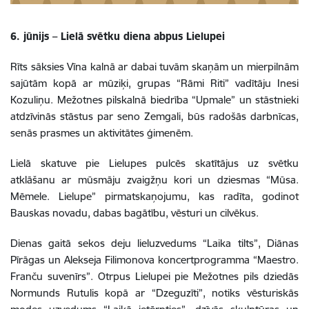
6. jūnijs – Lielā svētku diena abpus Lielupei
Rīts sāksies Vīna kalnā ar dabai tuvām skaņām un mierpilnām
sajūtām kopā ar mūziķi, grupas “Rāmi Riti” vadītāju Inesi
Kozuliņu. Mežotnes pilskalnā biedrība “Upmale” un stāstnieki
atdzīvinās stāstus par seno Zemgali, būs radošās darbnīcas,
senās prasmes un aktivitātes ģimenēm.
Lielā skatuve pie Lielupes pulcēs skatītājus uz svētku
atklāšanu ar mūsmāju zvaigžņu kori un dziesmas “Mūsa.
Mēmele. Lielupe” pirmatskaņojumu, kas radīta, godinot
Bauskas novadu, dabas bagātību, vēsturi un cilvēkus.
Dienas gaitā sekos deju lieluzvedums “Laika tilts”, Diānas
Pīrāgas un Alekseja Filimonova koncertprogramma “Maestro.
Franču suvenīrs”. Otrpus Lielupei pie Mežotnes pils dziedās
Normunds Rutulis kopā ar “Dzeguzīti”, notiks vēsturiskās