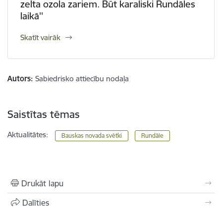
zelta ozola zariem. Būt karaliski Rundāles
laikā''
Skatīt vairāk
Autors:
Sabiedrisko attiecību nodaļa
Saistītas tēmas
Aktualitātes:
Bauskas novada svētki
Rundāle
Drukāt lapu
Dalīties