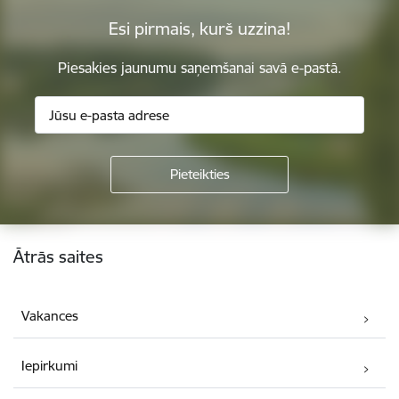
Esi pirmais, kurš uzzina!
Piesakies jaunumu saņemšanai savā e-pastā.
Kājene
Ātrās saites
Vakances
Iepirkumi