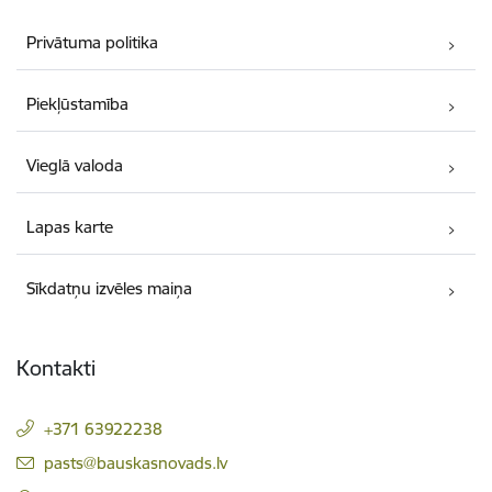
Privātuma politika
Piekļūstamība
Vieglā valoda
Lapas karte
Sīkdatņu izvēles maiņa
Kontakti
+371 63922238
E-pasts:
pasts@bauskasnovads.lv