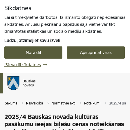
Pāriet uz lapas saturu
Sīkdatnes
Spied
lai meklētu
Enter
Lai šī tīmekļvietne darbotos, tā izmanto obligāti nepieciešamās
sīkdatnes. Ar Jūsu piekrišanu papildus šajā vietnē var tikt
izmantotas statistikas un sociālo mediju sīkdatnes.
Lūdzu, atzīmējiet savu izvēli:
Noraidīt
Apstiprināt visas
Pārvaldīt sīkdatnes
Sākums
Pašvaldība
Normatīvie akti
Noteikumi
2025/4 Bausk
2025/4 Bauskas novada kultūras
pasākumu ieejas biļešu cenas noteikšanas