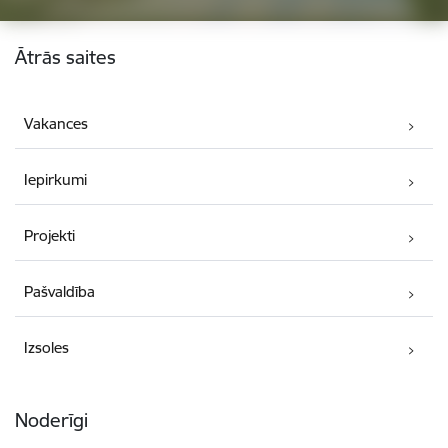
Kājene
Ātrās saites
Vakances
Iepirkumi
Projekti
Pašvaldība
Izsoles
Noderīgi