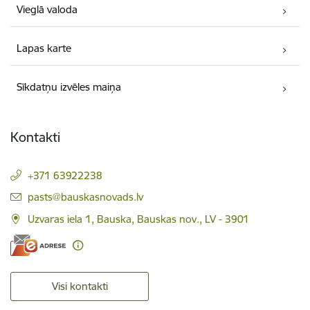
Vieglā valoda
Lapas karte
Sīkdatņu izvēles maiņa
Kontakti
+371 63922238
E-pasts:
pasts@bauskasnovads.lv
Uzvaras iela 1, Bauska, Bauskas nov., LV - 3901
Visi kontakti