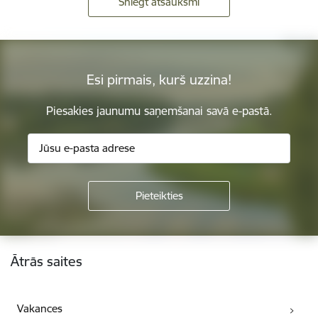
Sniegt atsauksmi
Esi pirmais, kurš uzzina!
Piesakies jaunumu saņemšanai savā e-pastā.
Kājene
Ātrās saites
Vakances