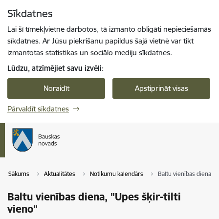
Pāriet uz lapas saturu
Sīkdatnes
Spied
lai meklētu
Enter
Lai šī tīmekļvietne darbotos, tā izmanto obligāti nepieciešamās
sīkdatnes. Ar Jūsu piekrišanu papildus šajā vietnē var tikt
izmantotas statistikas un sociālo mediju sīkdatnes.
Lūdzu, atzīmējiet savu izvēli:
Noraidīt
Apstiprināt visas
Pārvaldīt sīkdatnes
Sākums
Aktualitātes
Notikumu kalendārs
Baltu vienības diena, "U
Baltu vienības diena, "Upes šķir-tilti
vieno"