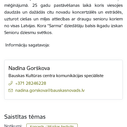
mēģinājumā. 25 gadu pastāvēšanas laikā koris viesojies
daudzās un dažādās citu novadu koncertzālēs un estrādēs,
uzturot ciešas un mīļas attiecības ar draugu senioru koriem
no visas Latvijas. Kora “Sarma” dziedātāju balsis ikgadu izskan
Senioru dziesmu svētkos.
Informāciju sagatavoja:
Nadīna Gorškova
Bauskas Kultūras centra komunikācijas speciāliste
+371 28246228
E-pasts:
nadina.gorskova@bauskasnovads.lv
Saistītas tēmas
Notikumi:
Koncerts / Mūzikas festivāls