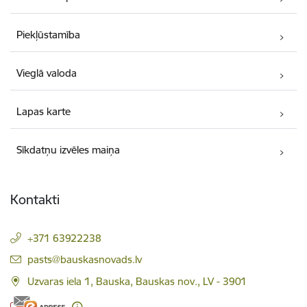
Piekļūstamība
Vieglā valoda
Lapas karte
Sīkdatņu izvēles maiņa
Kontakti
+371 63922238
E-pasts:
pasts@bauskasnovads.lv
Uzvaras iela 1, Bauska, Bauskas nov., LV - 3901