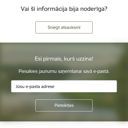
Vai šī informācija bija noderīga?
Sniegt atsauksmi
Esi pirmais, kurš uzzina!
Piesakies jaunumu saņemšanai savā e-pastā.
Kājene