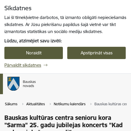
Pāriet uz lapas saturu
Sīkdatnes
Spied
lai meklētu
Enter
Lai šī tīmekļvietne darbotos, tā izmanto obligāti nepieciešamās
sīkdatnes. Ar Jūsu piekrišanu papildus šajā vietnē var tikt
izmantotas statistikas un sociālo mediju sīkdatnes.
Lūdzu, atzīmējiet savu izvēli:
Noraidīt
Apstiprināt visas
Pārvaldīt sīkdatnes
Sākums
Aktualitātes
Notikumu kalendārs
Bauskas kultūras centr
Bauskas kultūras centra senioru kora
"Sarma" 25. gadu jubilejas koncerts "Kad