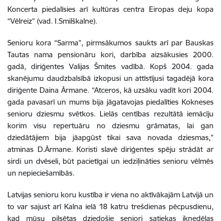
Koncerta piedalīsies arī kultūras centra Eiropas deju kopa
“Vēlreiz” (vad. I.Smilškalne).
Senioru kora “Sarma”, pirmsākumos saukts arī par Bauskas
Tautas nama pensionāru kori, darbība aizsākusies 2000.
gadā, diriģentes Valijas Šmites vadībā. Kopš 2004. gada
skanējumu daudzbalsībā izkopusi un attīstījusi tagadējā kora
diriģente Daina Ārmane. “Atceros, kā uzsāku vadīt kori 2004.
gada pavasarī un mums bija jāgatavojas piedalīties Kokneses
senioru dziesmu svētkos. Lielās centības rezultātā iemācīju
korim visu repertuāru no dziesmu grāmatas, lai gan
dziedātājiem bija jāapgūst tikai sava novada dziesmas,”
atminas D.Ārmane. Koristi slavē diriģentes spēju strādāt ar
sirdi un dvēseli, būt pacietīgai un iedziļināties senioru vēlmēs
un nepieciešamībās.
Latvijas senioru koru kustība ir viena no aktīvākajām Latvijā un
to var sajust arī Kalna ielā 18 katru trešdienas pēcpusdienu,
kad mūsu pilsētas dziedošie seniori satiekas iknedēļas