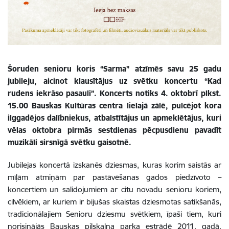
Šoruden senioru koris “Sarma” atzīmēs savu 25 gadu
jubileju, aicinot klausītājus uz svētku koncertu “Kad
rudens iekrāso pasauli”. Koncerts notiks 4. oktobrī plkst.
15.00 Bauskas Kultūras centra lielajā zālē, pulcējot kora
ilggadējos dalībniekus, atbalstītājus un apmeklētājus, kuri
vēlas oktobra pirmās sestdienas pēcpusdienu pavadīt
muzikāli sirsnīgā svētku gaisotnē.
Jubilejas koncertā izskanēs dziesmas, kuras korim saistās ar
mīļām atmiņām par pastāvēšanas gados piedzīvoto –
koncertiem un salidojumiem ar citu novadu senioru koriem,
cilvēkiem, ar kuriem ir bijušas skaistas dziesmotas satikšanās,
tradicionālajiem Senioru dziesmu svētkiem, īpaši tiem, kuri
norisinājās Bauskas pilskalna parka estrādē 2011. gadā.