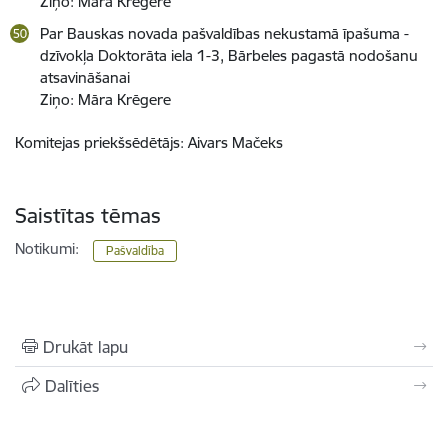
Ziņo: Māra Krēgere
Par Bauskas novada pašvaldības nekustamā īpašuma -
dzīvokļa Doktorāta iela 1-3, Bārbeles pagastā nodošanu
atsavināšanai
Ziņo: Māra Krēgere
Komitejas priekšsēdētājs: Aivars Mačeks
Saistītas tēmas
Notikumi:
Pašvaldība
Drukāt lapu
Dalīties