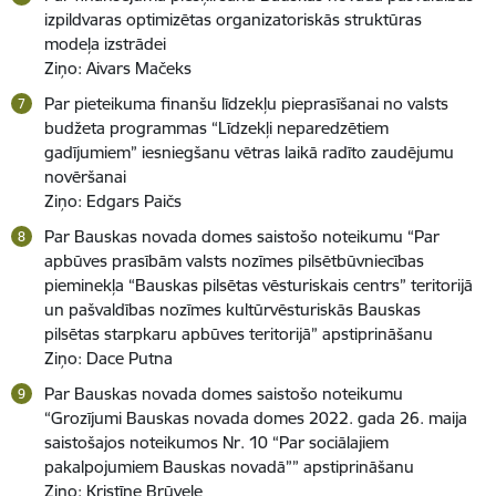
izpildvaras optimizētas organizatoriskās struktūras
modeļa izstrādei
Ziņo: Aivars Mačeks
Par pieteikuma finanšu līdzekļu pieprasīšanai no valsts
budžeta programmas “Līdzekļi neparedzētiem
gadījumiem” iesniegšanu vētras laikā radīto zaudējumu
novēršanai
Ziņo: Edgars Paičs
Par Bauskas novada domes saistošo noteikumu “Par
apbūves prasībām valsts nozīmes pilsētbūvniecības
pieminekļa “Bauskas pilsētas vēsturiskais centrs” teritorijā
un pašvaldības nozīmes kultūrvēsturiskās Bauskas
pilsētas starpkaru apbūves teritorijā” apstiprināšanu
Ziņo: Dace Putna
Par Bauskas novada domes saistošo noteikumu
“Grozījumi Bauskas novada domes 2022. gada 26. maija
saistošajos noteikumos Nr. 10 “Par sociālajiem
pakalpojumiem Bauskas novadā”” apstiprināšanu
Ziņo: Kristīne Brūvele