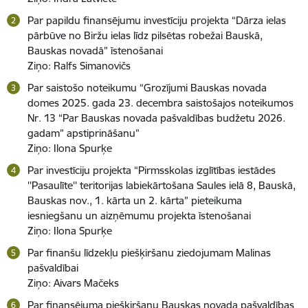
Par papildu finansējumu investīciju projekta “Dārza ielas
pārbūve no Biržu ielas līdz pilsētas robežai Bauskā,
Bauskas novadā” īstenošanai
Ziņo: Ralfs Simanovičs
Par saistošo noteikumu “Grozījumi Bauskas novada
domes 2025. gada 23. decembra saistošajos noteikumos
Nr. 13 “Par Bauskas novada pašvaldības budžetu 2026.
gadam” apstiprināšanu”
Ziņo: Ilona Spurķe
Par investīciju projekta “Pirmsskolas izglītības iestādes
''Pasaulīte'' teritorijas labiekārtošana Saules ielā 8, Bauskā,
Bauskas nov., 1. kārta un 2. kārta” pieteikuma
iesniegšanu un aizņēmumu projekta īstenošanai
Ziņo: Ilona Spurķe
Par finanšu līdzekļu piešķiršanu ziedojumam Malinas
pašvaldībai
Ziņo: Aivars Mačeks
Par finansējuma piešķiršanu Bauskas novada pašvaldības