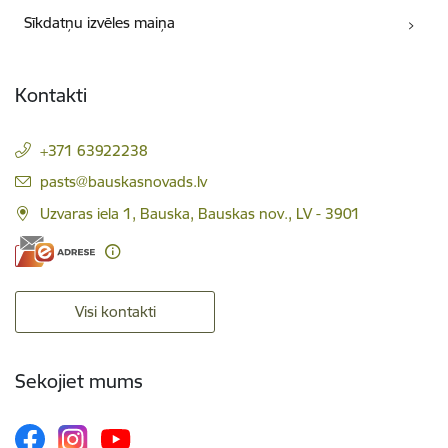
Sīkdatņu izvēles maiņa
Kontakti
+371 63922238
E-pasts:
pasts@bauskasnovads.lv
Uzvaras iela 1, Bauska, Bauskas nov., LV - 3901
Visi kontakti
Sekojiet mums