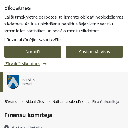
Pāriet uz lapas saturu
Sīkdatnes
Spied
lai meklētu
Enter
Lai šī tīmekļvietne darbotos, tā izmanto obligāti nepieciešamās
sīkdatnes. Ar Jūsu piekrišanu papildus šajā vietnē var tikt
izmantotas statistikas un sociālo mediju sīkdatnes.
Lūdzu, atzīmējiet savu izvēli:
Noraidīt
Apstiprināt visas
Pārvaldīt sīkdatnes
Sākums
Aktualitātes
Notikumu kalendārs
Finanšu komiteja
Finanšu komiteja
Atskaņot tekstu