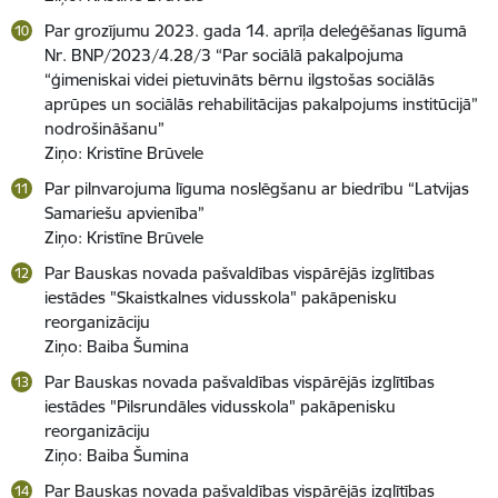
Par grozījumu 2023. gada 14. aprīļa deleģēšanas līgumā
Nr. BNP/2023/4.28/3 “Par sociālā pakalpojuma
“ģimeniskai videi pietuvināts bērnu ilgstošas sociālās
aprūpes un sociālās rehabilitācijas pakalpojums institūcijā”
nodrošināšanu”
Ziņo: Kristīne Brūvele
Par pilnvarojuma līguma noslēgšanu ar biedrību “Latvijas
Samariešu apvienība”
Ziņo: Kristīne Brūvele
Par Bauskas novada pašvaldības vispārējās izglītības
iestādes "Skaistkalnes vidusskola" pakāpenisku
reorganizāciju
Ziņo: Baiba Šumina
Par Bauskas novada pašvaldības vispārējās izglītības
iestādes "Pilsrundāles vidusskola" pakāpenisku
reorganizāciju
Ziņo: Baiba Šumina
Par Bauskas novada pašvaldības vispārējās izglītības