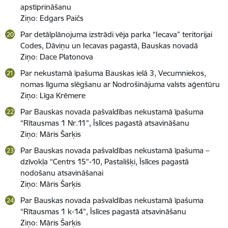
apstiprināšanu
Ziņo: Edgars Paičs
Par detālplānojuma izstrādi vēja parka “Iecava” teritorijai
Codes, Dāviņu un Iecavas pagastā, Bauskas novadā
Ziņo: Dace Platonova
Par nekustamā īpašuma Bauskas ielā 3, Vecumniekos,
nomas līguma slēgšanu ar Nodrošinājuma valsts aģentūru
Ziņo: Līga Krēmere
Par Bauskas novada pašvaldības nekustamā īpašuma
“Rītausmas 1 Nr.11”, Īslīces pagastā atsavināšanu
Ziņo: Māris Šarķis
Par Bauskas novada pašvaldības nekustamā īpašuma –
dzīvokļa “Centrs 15”-10, Pastališķi, Īslīces pagastā
nodošanu atsavināšanai
Ziņo: Māris Šarķis
Par Bauskas novada pašvaldības nekustamā īpašuma
“Rītausmas 1 k-14”, Īslīces pagastā atsavināšanu
Ziņo: Māris Šarķis