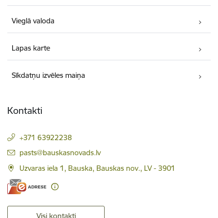
Vieglā valoda
Lapas karte
Sīkdatņu izvēles maiņa
Kontakti
+371 63922238
E-pasts:
pasts@bauskasnovads.lv
Uzvaras iela 1, Bauska, Bauskas nov., LV - 3901
Visi kontakti