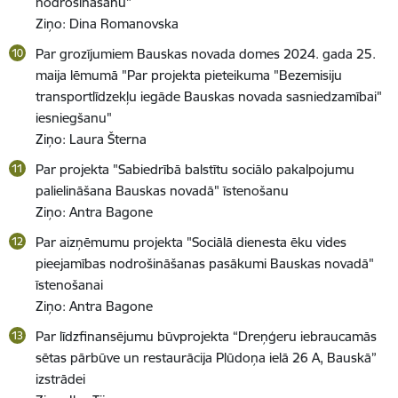
nodrošināšanu"
Ziņo: Dina Romanovska
Par grozījumiem Bauskas novada domes 2024. gada 25.
maija lēmumā "Par projekta pieteikuma "Bezemisiju
transportlīdzekļu iegāde Bauskas novada sasniedzamībai"
iesniegšanu"
Ziņo: Laura Šterna
Par projekta "Sabiedrībā balstītu sociālo pakalpojumu
palielināšana Bauskas novadā" īstenošanu
Ziņo: Antra Bagone
Par aizņēmumu projekta "Sociālā dienesta ēku vides
pieejamības nodrošināšanas pasākumi Bauskas novadā"
īstenošanai
Ziņo: Antra Bagone
Par līdzfinansējumu būvprojekta “Dreņģeru iebraucamās
sētas pārbūve un restaurācija Plūdoņa ielā 26 A, Bauskā”
izstrādei