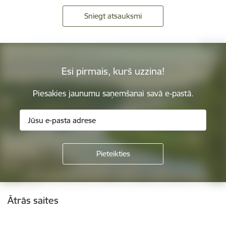
Sniegt atsauksmi
Esi pirmais, kurš uzzina!
Piesakies jaunumu saņemšanai savā e-pastā.
Kājene
Ātrās saites