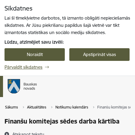
Pāriet uz lapas saturu
Sīkdatnes
Spied
lai meklētu
Enter
Lai šī tīmekļvietne darbotos, tā izmanto obligāti nepieciešamās
sīkdatnes. Ar Jūsu piekrišanu papildus šajā vietnē var tikt
izmantotas statistikas un sociālo mediju sīkdatnes.
Lūdzu, atzīmējiet savu izvēli:
Noraidīt
Apstiprināt visas
Pārvaldīt sīkdatnes
Sākums
Aktualitātes
Notikumu kalendārs
Finanšu komitejas sēde
Finanšu komitejas sēdes darba kārtība
Atskaņot tekstu