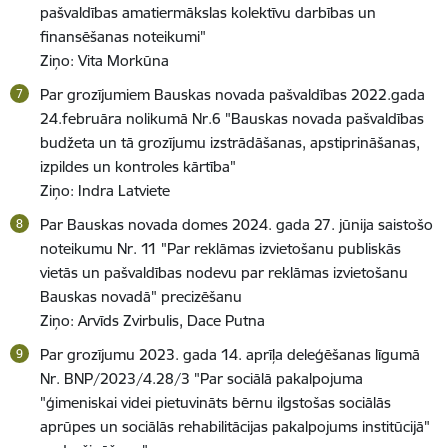
pašvaldības amatiermākslas kolektīvu darbības un
finansēšanas noteikumi"
Ziņo: Vita Morkūna
Par grozījumiem Bauskas novada pašvaldības 2022.gada
24.februāra nolikumā Nr.6 "Bauskas novada pašvaldības
budžeta un tā grozījumu izstrādāšanas, apstiprināšanas,
izpildes un kontroles kārtība"
Ziņo: Indra Latviete
Par Bauskas novada domes 2024. gada 27. jūnija saistošo
noteikumu Nr. 11 "Par reklāmas izvietošanu publiskās
vietās un pašvaldības nodevu par reklāmas izvietošanu
Bauskas novadā" precizēšanu
Ziņo: Arvīds Zvirbulis, Dace Putna
Par grozījumu 2023. gada 14. aprīļa deleģēšanas līgumā
Nr. BNP/2023/4.28/3 "Par sociālā pakalpojuma
"ģimeniskai videi pietuvināts bērnu ilgstošas sociālās
aprūpes un sociālās rehabilitācijas pakalpojums institūcijā"