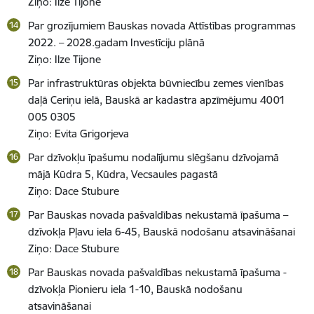
Ziņo: Ilze Tijone
Par grozījumiem Bauskas novada Attīstības programmas
2022. – 2028.gadam Investīciju plānā
Ziņo: Ilze Tijone
Par infrastruktūras objekta būvniecību zemes vienības
daļā Ceriņu ielā, Bauskā ar kadastra apzīmējumu 4001
005 0305
Ziņo: Evita Grigorjeva
Par dzīvokļu īpašumu nodalījumu slēgšanu dzīvojamā
mājā Kūdra 5, Kūdra, Vecsaules pagastā
Ziņo: Dace Stubure
Par Bauskas novada pašvaldības nekustamā īpašuma –
dzīvokļa Pļavu iela 6-45, Bauskā nodošanu atsavināšanai
Ziņo: Dace Stubure
Par Bauskas novada pašvaldības nekustamā īpašuma -
dzīvokļa Pionieru iela 1-10, Bauskā nodošanu
atsavināšanai