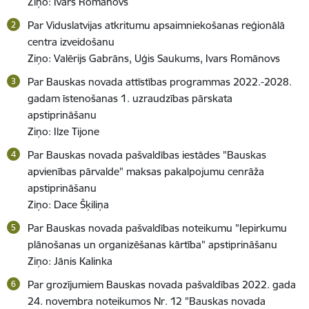
Ziņo: Ivars Romānovs
Par Viduslatvijas atkritumu apsaimniekošanas reģionālā
centra izveidošanu
Ziņo: Valērijs Gabrāns, Uģis Saukums, Ivars Romānovs
Par Bauskas novada attīstības programmas 2022.-2028.
gadam īstenošanas 1. uzraudzības pārskata
apstiprināšanu
Ziņo: Ilze Tijone
Par Bauskas novada pašvaldības iestādes "Bauskas
apvienības pārvalde" maksas pakalpojumu cenrāža
apstiprināšanu
Ziņo: Dace Šķiliņa
Par Bauskas novada pašvaldības noteikumu "Iepirkumu
plānošanas un organizēšanas kārtība" apstiprināšanu
Ziņo: Jānis Kalinka
Par grozījumiem Bauskas novada pašvaldības 2022. gada
24. novembra noteikumos Nr. 12 "Bauskas novada