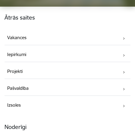
Kājene
Ātrās saites
Vakances
Iepirkumi
Projekti
Pašvaldība
Izsoles
Noderīgi