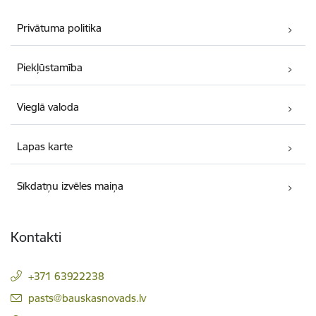
Privātuma politika
Piekļūstamība
Vieglā valoda
Lapas karte
Sīkdatņu izvēles maiņa
Kontakti
+371 63922238
E-pasts:
pasts@bauskasnovads.lv