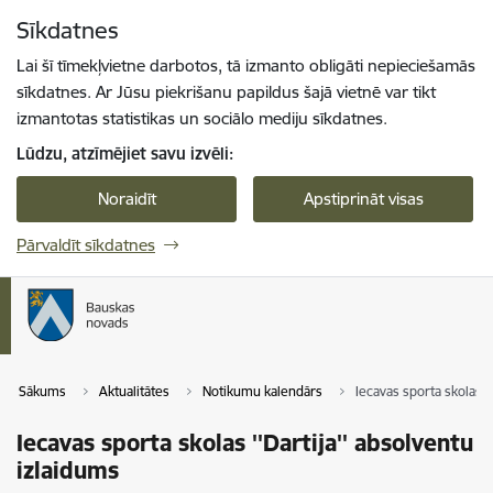
Pāriet uz lapas saturu
Sīkdatnes
Spied
lai meklētu
Enter
Lai šī tīmekļvietne darbotos, tā izmanto obligāti nepieciešamās
sīkdatnes. Ar Jūsu piekrišanu papildus šajā vietnē var tikt
izmantotas statistikas un sociālo mediju sīkdatnes.
Lūdzu, atzīmējiet savu izvēli:
Noraidīt
Apstiprināt visas
Pārvaldīt sīkdatnes
Sākums
Aktualitātes
Notikumu kalendārs
Iecavas sporta skolas '
Iecavas sporta skolas ''Dartija'' absolventu
izlaidums