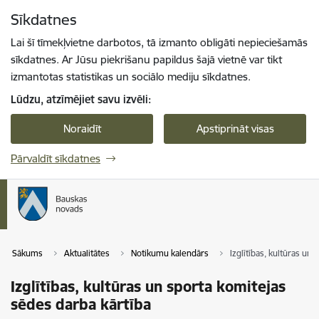
Pāriet uz lapas saturu
Sīkdatnes
Spied
lai meklētu
Enter
Lai šī tīmekļvietne darbotos, tā izmanto obligāti nepieciešamās
sīkdatnes. Ar Jūsu piekrišanu papildus šajā vietnē var tikt
izmantotas statistikas un sociālo mediju sīkdatnes.
Lūdzu, atzīmējiet savu izvēli:
Noraidīt
Apstiprināt visas
Pārvaldīt sīkdatnes
Sākums
Aktualitātes
Notikumu kalendārs
Izglītības, kultūras un
Izglītības, kultūras un sporta komitejas
sēdes darba kārtība