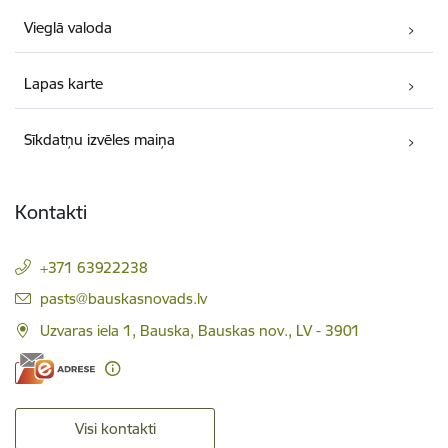
Vieglā valoda
Lapas karte
Sīkdatņu izvēles maiņa
Kontakti
+371 63922238
E-pasts:
pasts@bauskasnovads.lv
Uzvaras iela 1, Bauska, Bauskas nov., LV - 3901
Visi kontakti