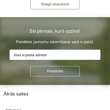
Sniegt atsauksmi
Esi pirmais, kurš uzzina!
Piesakies jaunumu saņemšanai savā e-pastā.
Kājene
Ātrās saites