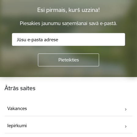
Esi pirmais, kurš uzzina!
Piesakies jaunumu saņemšanai savā e-pastā.
Kājene
Ātrās saites
Vakances
Iepirkumi