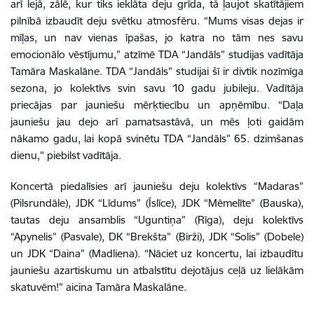
arī lejā, zālē, kur tiks ieklāta deju grīda, tā ļaujot skatītājiem
pilnībā izbaudīt deju svētku atmosfēru. “Mums visas dejas ir
mīļas, un nav vienas īpašas, jo katra no tām nes savu
emocionālo vēstījumu,” atzīmē TDA “Jandāls” studijas vadītāja
Tamāra Maskalāne. TDA “Jandāls” studijai šī ir divtik nozīmīga
sezona, jo kolektīvs svin savu 10 gadu jubileju. Vadītāja
priecājas par jauniešu mērķtiecību un apņēmību. “Daļa
jauniešu jau dejo arī pamatsastāvā, un mēs ļoti gaidām
nākamo gadu, lai kopā svinētu TDA “Jandāls” 65. dzimšanas
dienu,” piebilst vadītāja.
Koncertā piedalīsies arī jauniešu deju kolektīvs “Madaras”
(Pilsrundāle), JDK “Līdums” (Īslīce), JDK “Mēmelīte” (Bauska),
tautas deju ansamblis “Uguntiņa” (Rīga), deju kolektīvs
“Apynelis” (Pasvale), DK “Brekšta” (Birži), JDK “Solis” (Dobele)
un JDK “Daina” (Madliena). “Nāciet uz koncertu, lai izbaudītu
jauniešu azartiskumu un atbalstītu dejotājus ceļā uz lielākām
skatuvēm!” aicina Tamāra Maskalāne.