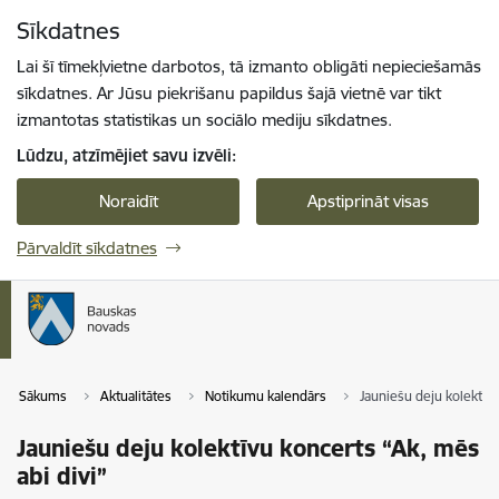
Pāriet uz lapas saturu
Sīkdatnes
Spied
lai meklētu
Enter
Lai šī tīmekļvietne darbotos, tā izmanto obligāti nepieciešamās
sīkdatnes. Ar Jūsu piekrišanu papildus šajā vietnē var tikt
izmantotas statistikas un sociālo mediju sīkdatnes.
Lūdzu, atzīmējiet savu izvēli:
Noraidīt
Apstiprināt visas
Pārvaldīt sīkdatnes
Sākums
Aktualitātes
Notikumu kalendārs
Jauniešu deju kolektīvu
Jauniešu deju kolektīvu koncerts “Ak, mēs
abi divi”