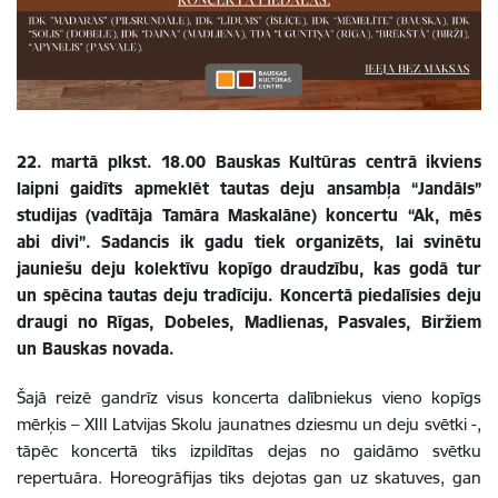
22. martā plkst. 18.00 Bauskas Kultūras centrā ikviens
laipni gaidīts apmeklēt tautas deju ansambļa “Jandāls”
studijas (vadītāja Tamāra Maskalāne) koncertu “Ak, mēs
abi divi”. Sadancis ik gadu tiek organizēts, lai svinētu
jauniešu deju kolektīvu kopīgo draudzību, kas godā tur
un spēcina tautas deju tradīciju. Koncertā piedalīsies deju
draugi no Rīgas, Dobeles, Madlienas, Pasvales, Biržiem
un Bauskas novada.
Šajā reizē gandrīz visus koncerta dalībniekus vieno kopīgs
mērķis – XIII Latvijas Skolu jaunatnes dziesmu un deju svētki -,
tāpēc koncertā tiks izpildītas dejas no gaidāmo svētku
repertuāra. Horeogrāfijas tiks dejotas gan uz skatuves, gan