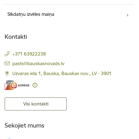
Sīkdatņu izvēles maiņa
Kontakti
+371 63922238
E-pasts:
pasts@bauskasnovads.lv
Uzvaras iela 1, Bauska, Bauskas nov., LV - 3901
Visi kontakti
Sekojiet mums