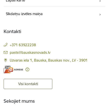
Lapas karte
Sīkdatņu izvēles maiņa
Kontakti
+371 63922238
E-pasts:
pasts@bauskasnovads.lv
Uzvaras iela 1, Bauska, Bauskas nov., LV - 3901
Visi kontakti
Sekojiet mums