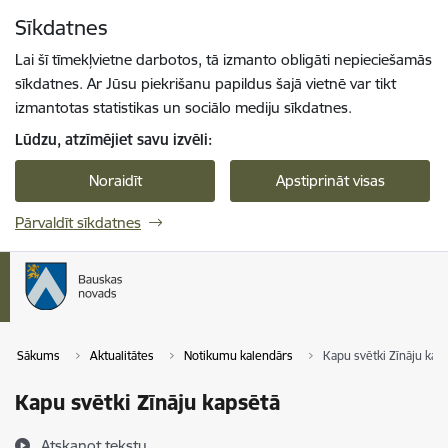
Pāriet uz lapas saturu
Sīkdatnes
Spied
lai meklētu
Enter
Lai šī tīmekļvietne darbotos, tā izmanto obligāti nepieciešamās
sīkdatnes. Ar Jūsu piekrišanu papildus šajā vietnē var tikt
izmantotas statistikas un sociālo mediju sīkdatnes.
Lūdzu, atzīmējiet savu izvēli:
Noraidīt
Apstiprināt visas
Pārvaldīt sīkdatnes
Sākums
Aktualitātes
Notikumu kalendārs
Kapu svētki Zīnāju kap
Kapu svētki Zīnāju kapsētā
Atskaņot tekstu