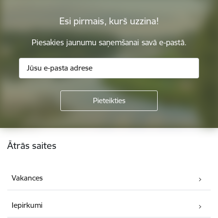
Esi pirmais, kurš uzzina!
Piesakies jaunumu saņemšanai savā e-pastā.
Kājene
Ātrās saites
Vakances
Iepirkumi