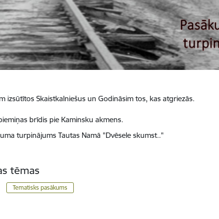
m izsūtītos Skaistkalniešus un Godināsim tos, kas atgriezās.
piemiņas brīdis pie Kaminsku akmens.
uma turpinājums Tautas Namā "Dvēsele skumst.."
tas tēmas
Tematisks pasākums