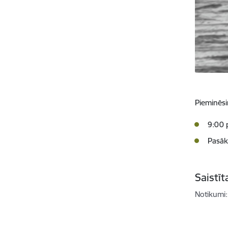
Pieminēsi
9:00 
Pasāk
Saistī
Notikumi: