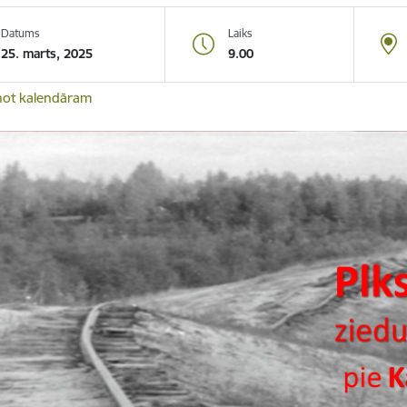
Datums
Laiks
25. marts, 2025
9.00
not kalendāram