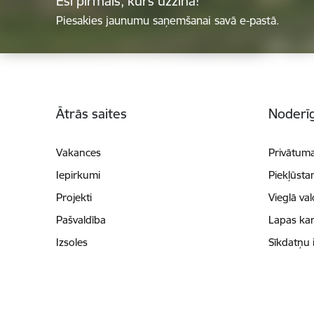
Esi pirmais, kurš uzzina!
Piesakies jaunumu saņemšanai savā e-pastā.
Kājene
Ātrās saites
Noderīg
Vakances
Privātuma
Iepirkumi
Piekļūsta
Projekti
Vieglā va
Pašvaldība
Lapas kar
Izsoles
Sīkdatņu 