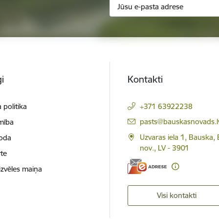
i
Kontakti
 politika
+371 63922238
E-pasts:
pasts@bauskasnovads.l
mība
Uzvaras iela 1, Bauska,
loda
nov., LV - 3901
te
izvēles maiņa
Visi kontakti