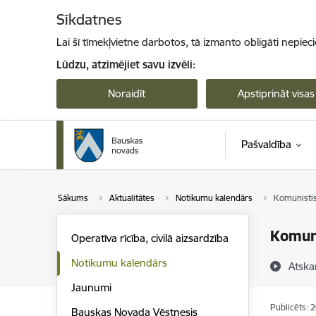
Pāriet uz lapas saturu
Sīkdatnes
Lai šī tīmekļvietne darbotos, tā izmanto obligāti nepiec
Lūdzu, atzīmējiet savu izvēli:
Noraidīt
Apstiprināt visas
Pašvaldība
Sākums
Aktualitātes
Notikumu kalendārs
Komunistis
Komuni
Operatīva rīcība, civilā aizsardzība
Notikumu kalendārs
Atska
Jaunumi
Publicēts: 
Bauskas Novada Vēstnesis