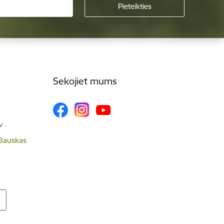
Sekojiet mums
v
 Bauskas