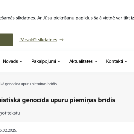
iešamās sīkdatnes. Ar Jūsu piekrišanu papildus šajā vietnē var tikt i
Pārvaldīt sīkdatnes
Novads
Pakalpojumi
Aktualitātes
Kontakti
kā genocīda upuru piemiņas brīdis
stiskā genocīda upuru piemiņas brīdis
ņot tekstu
26.02.2025.