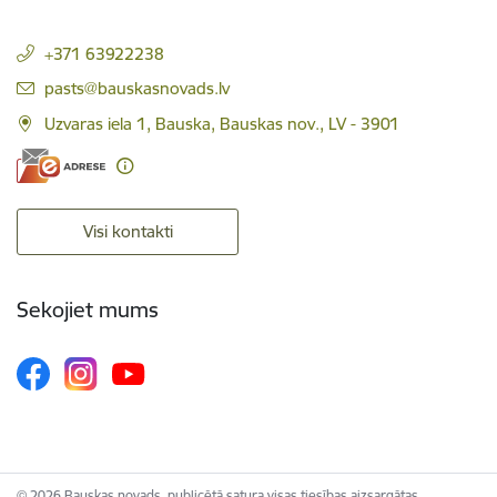
+371 63922238
E-pasts:
pasts@bauskasnovads.lv
Uzvaras iela 1, Bauska, Bauskas nov., LV - 3901
Visi kontakti
Sekojiet mums
© 2026 Bauskas novads, publicētā satura visas tiesības aizsargātas.