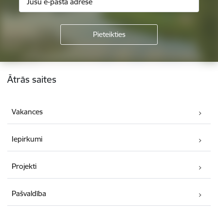
Kājene
Ātrās saites
Vakances
Iepirkumi
Projekti
Pašvaldība