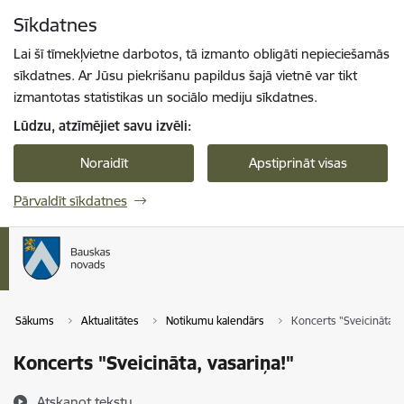
Pāriet uz lapas saturu
Sīkdatnes
Spied
lai meklētu
Enter
Lai šī tīmekļvietne darbotos, tā izmanto obligāti nepieciešamās
sīkdatnes. Ar Jūsu piekrišanu papildus šajā vietnē var tikt
izmantotas statistikas un sociālo mediju sīkdatnes.
Lūdzu, atzīmējiet savu izvēli:
Noraidīt
Apstiprināt visas
Pārvaldīt sīkdatnes
Sākums
Aktualitātes
Notikumu kalendārs
Koncerts "Sveicināta, v
Koncerts "Sveicināta, vasariņa!"
Atskaņot tekstu