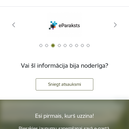
Vai šī informācija bija noderīga?
Sniegt atsauksmi
Esi pirmais, kurš uzzina!
Piesakies jaunumu saņemšanai savā e-pastā.