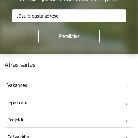
Kājene
Ātrās saites
Vakances
Iepirkumi
Projekti
Pašvaldība