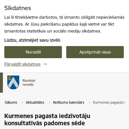
Pāriet uz lapas saturu
Sīkdatnes
Spied
lai meklētu
Enter
Lai šī tīmekļvietne darbotos, tā izmanto obligāti nepieciešamās
sīkdatnes. Ar Jūsu piekrišanu papildus šajā vietnē var tikt
izmantotas statistikas un sociālo mediju sīkdatnes.
Lūdzu, atzīmējiet savu izvēli:
Noraidīt
Apstiprināt visas
Pārvaldīt sīkdatnes
Sākums
Aktualitātes
Notikumu kalendārs
Kurmenes pagasta iedz
Kurmenes pagasta iedzīvotāju
konsultatīvās padomes sēde