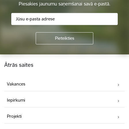
Piesakies jaunumu saņemšanai savā e-pastā.
Kājene
Ātrās saites
Vakances
Iepirkumi
Projekti