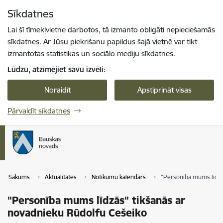
Pāriet uz lapas saturu
Sīkdatnes
Spied
lai meklētu
Enter
Lai šī tīmekļvietne darbotos, tā izmanto obligāti nepieciešamās
sīkdatnes. Ar Jūsu piekrišanu papildus šajā vietnē var tikt
izmantotas statistikas un sociālo mediju sīkdatnes.
Lūdzu, atzīmējiet savu izvēli:
Noraidīt
Apstiprināt visas
Pārvaldīt sīkdatnes
Sākums
Aktualitātes
Notikumu kalendārs
"Personība mums līdzā
"Personība mums līdzās" tikšanās ar
novadnieku Rūdolfu Cešeiko