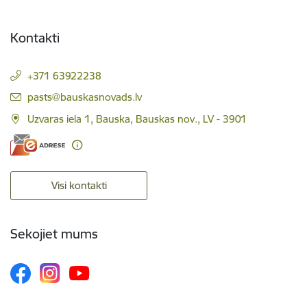
Kontakti
+371 63922238
E-pasts:
pasts@bauskasnovads.lv
Uzvaras iela 1, Bauska, Bauskas nov., LV - 3901
Visi kontakti
Sekojiet mums