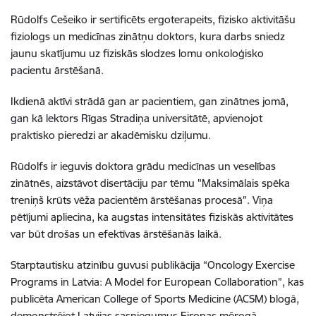
Rūdolfs Cešeiko ir sertificēts ergoterapeits, fizisko aktivitāšu
fiziologs un medicīnas zinātņu doktors, kura darbs sniedz
jaunu skatījumu uz fiziskās slodzes lomu onkoloģisko
pacientu ārstēšanā.
Ikdienā aktīvi strādā gan ar pacientiem, gan zinātnes jomā,
gan kā lektors Rīgas Stradiņa universitātē, apvienojot
praktisko pieredzi ar akadēmisku dziļumu.
Rūdolfs ir ieguvis doktora grādu medicīnas un veselības
zinātnēs, aizstāvot disertāciju par tēmu "Maksimālais spēka
treniņš krūts vēža pacientēm ārstēšanas procesā". Viņa
pētījumi apliecina, ka augstas intensitātes fiziskās aktivitātes
var būt drošas un efektīvas ārstēšanās laikā.
Starptautisku atzinību guvusi publikācija “Oncology Exercise
Programs in Latvia: A Model for European Collaboration”, kas
publicēta American College of Sports Medicine (ACSM) blogā,
demonstrējot Latvijas sasniegumus Eiropas mērogā.