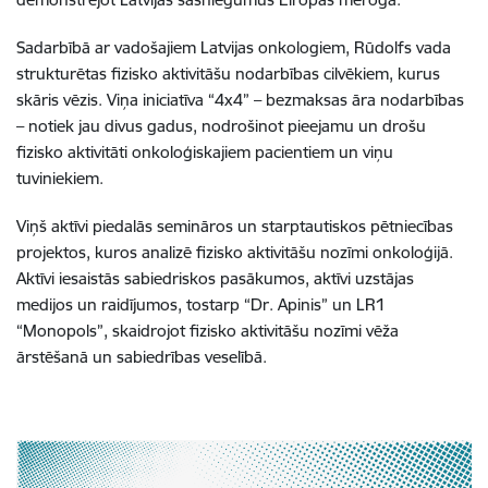
Sadarbībā ar vadošajiem Latvijas onkologiem, Rūdolfs vada
strukturētas fizisko aktivitāšu nodarbības cilvēkiem, kurus
skāris vēzis. Viņa iniciatīva “4x4” – bezmaksas āra nodarbības
– notiek jau divus gadus, nodrošinot pieejamu un drošu
fizisko aktivitāti onkoloģiskajiem pacientiem un viņu
tuviniekiem.
Viņš aktīvi piedalās semināros un starptautiskos pētniecības
projektos, kuros analizē fizisko aktivitāšu nozīmi onkoloģijā.
Aktīvi iesaistās sabiedriskos pasākumos, aktīvi uzstājas
medijos un raidījumos, tostarp “Dr. Apinis” un LR1
“Monopols”, skaidrojot fizisko aktivitāšu nozīmi vēža
ārstēšanā un sabiedrības veselībā.