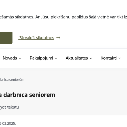
iešamās sīkdatnes. Ar Jūsu piekrišanu papildus šajā vietnē var tikt i
Pārvaldīt sīkdatnes
Novads
Pakalpojumi
Aktualitātes
Kontakti
rbnīca seniorēm
ā darbnīca seniorēm
ņot tekstu
19.02.2025.