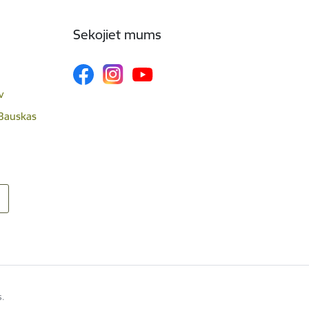
Sekojiet mums
v
 Bauskas
s.