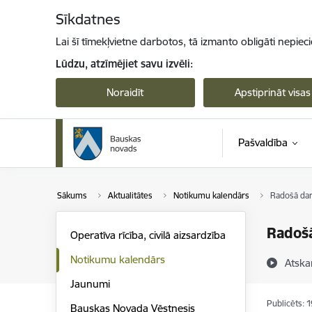
Pāriet uz lapas saturu
Sīkdatnes
Lai šī tīmekļvietne darbotos, tā izmanto obligāti nepiec
Lūdzu, atzīmējiet savu izvēli:
Noraidīt
Apstiprināt visas
Pašvaldība
Sākums
Aktualitātes
Notikumu kalendārs
Radošā da
Radoš
Operatīva rīcība, civilā aizsardzība
Notikumu kalendārs
Atska
Jaunumi
Publicēts: 
Bauskas Novada Vēstnesis