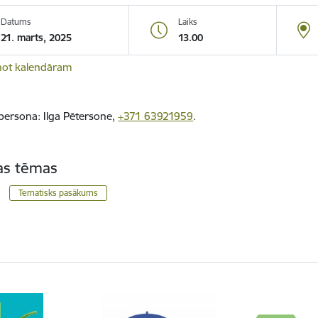
Datums
Laiks
21. marts, 2025
13.00
not kalendāram
 persona: Ilga Pētersone,
+371 63921959
.
tas tēmas
Tematisks pasākums