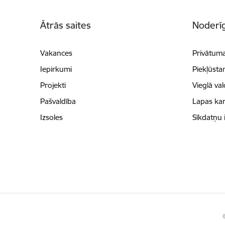
Kājene
Ātrās saites
Noderīg
Vakances
Privātuma
Iepirkumi
Piekļūsta
Projekti
Vieglā va
Pašvaldība
Lapas kar
Izsoles
Sīkdatņu 
©