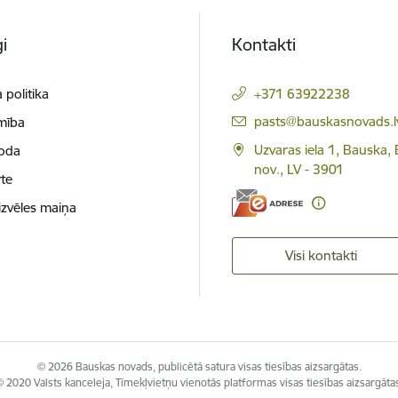
i
Kontakti
 politika
+371 63922238
E-pasts:
pasts@bauskasnovads.l
mība
Uzvaras iela 1, Bauska,
loda
nov., LV - 3901
te
izvēles maiņa
Visi kontakti
© 2026 Bauskas novads, publicētā satura visas tiesības aizsargātas.
 2020 Valsts kanceleja, Tīmekļvietņu vienotās platformas visas tiesības aizsargāta